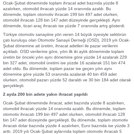
Ocak-Şubat döneminde toplam ihracat adet bazında yüzde 8
azalırken, otomobil ihracatı yüzde 14 oranında azaldı. Bu
dönemde, toplam otomotiv ihracatı 199 bin 497 adet olurken,
otomobil ihracatı 128 bin 147 adet düzeyinde gerçekleşti. Aynı
dönemde, ticari araç ihracatı ise yüzde 7 oranında artış gösterdi.
Türkiye otomotiv sanayiine yön veren 14 büyük üyesiyle sektörün
çatı kuruluşu olan Otomotiv Sanayii Derneği (OSD), 2019 yılı Ocak-
Şubat dönemine ait üretim, ihracat adetleri ile pazar verilerini
açıkladı. OSD verilerine göre, yılın ilk iki aylık döneminde toplam
üretim bir önceki yılın aynı dönemine göre yüzde 14 azalarak 229
bin 327 adet, otomobil üretimi ise yüzde 16 azalarak 151 bin 474
adet oldu. Bu dönemde, toplam pazar ise geçen yılın aynı
dönemine göre yüzde 53 oranında azalarak 40 bin 459 adet
olurken, otomobil pazarı yüzde 52 daraldı ve 30 bin 184 adet olarak
gerçekleşti.
2 ayda 200 bin adete yakın ihracat yapıldı
Ocak-Şubat döneminde ihracat, adet bazında yüzde 8 azalırken,
otomobil ihracatı yüzde 14 oranında azaldı. Bu dönemde, toplam
otomotiv ihracatı 199 bin 497 adet olurken, otomobil ihracatı 128
bin 147 adet düzeyinde gerçekleşti. Bu dönemde, toplam otomotiv
ihracatı dolar bazında yüzde 4 azalırken, Euro bazında ise yüzde 3
arttı. 2019 yılı Ocak-Şubat aylarında toplam otomotiv ihracatı 5