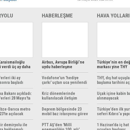
RYOLU
HABERLEŞME
HAVA YOLLARI
araismailoğlu
Airbus, Avrupa Birliği’ne
Türkiye’nin en değ
 verdi üç ay daha
uydu haberleşme
markası yine THY
z
çözümleri sunuyor
erleri iki ay
Vodafone'un 'hediye
THY, dış hat uçuşla
sonra başladı
çarkı' uçtan uca yenilendi
başlama tarihini aç
ma Bakanı açıkladı:
Kriz dönemlerinde
Uçak içine kabin b
erleri 28 Mayıs'ta
kullanılacak iletişim
alınmayacak
r
yöntemleri rehberi
hazırlandı
bze-Darıca metro
Deprem bölgesinde 23
Türkiye’den ilk yurt
23'te açılacak
mobil baz istasyonu görev
seferi Kıbrıs’a yap
yapıyor
ir demiryolu ile
PTT AŞ'den 'Millî
1 Haziran'da iç hat
ra bağlanmalı
egemenliğin 100. yılı'
uçuşları başlıyor