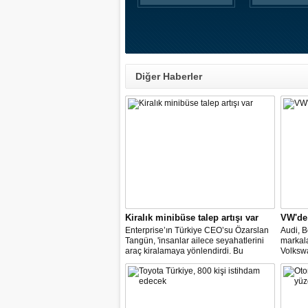
Diğer Haberler
Kiralık minibüse talep artışı var
VW'de
Enterprise’ın Türkiye CEO’su Özarslan
Audi, B
Tangün, 'insanlar ailece seyahatlerini
markal
araç kiralamaya yönlendirdi. Bu
Volkswa
noktada, bavul kullanımı ve kişi sayısı,
değişim
minibüs ve SUV gövde tipli araç
temsilci
kiralamada geçen yıla göre yüzde 60’a
müzake
varan artışlar yaşadık" dedi.
gelmesi