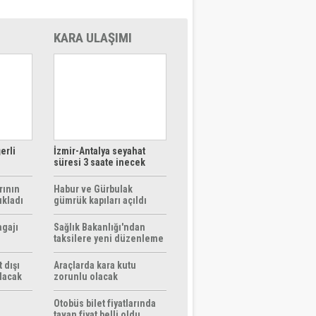
KARA ULAŞIMI
erli
İzmir-Antalya seyahat
süresi 3 saate inecek
rının
Habur ve Gürbulak
ıkladı
gümrük kapıları açıldı
agajı
Sağlık Bakanlığı'ndan
taksilere yeni düzenleme
 dışı
Araçlarda kara kutu
ılacak
zorunlu olacak
Otobüs bilet fiyatlarında
tavan fiyat belli oldu