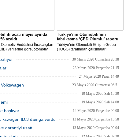
il ihracatı mayıs ayında
Türkiye’nin Otomobili’nin
56 azaldı
fabrikasına ‘ÇED Olumlu’ raporu
Otomotiv Endüstrisi İhracatçıları
Türkiye’nin Otomobili Girişim Grubu
 (OİB) verilerine göre, otomotiv
(TOGG) tarafından çalışmaları
isi Covid-19 salgınının etkisinin
planlandığı biçimde sürdürülen
ü Mayıs ayında geçen senenin
Türkiye’nin Otomobili yatırımı Bursa’nın
apatıyor
30 Mayıs 2020 Cumartesi 20:38
önemine göre yüzde 56 düşüşle 1
Gemlik ilçesinde inşa edilecek olan
alar
203 milyon dolar ihracat
fabrika inşaatının başlayabilmesi için
28 Mayıs 2020 Perşembe 21:15
eştirdi.
gerekli ÇED raporunu olumlu olarak
24 Mayıs 2020 Pazar 14:49
aldı.
ka Volkswagen
23 Mayıs 2020 Cumartesi 06:51
19 Mayıs 2020 Salı 15:29
nemi
19 Mayıs 2020 Salı 14:08
e başlıyor
14 Mayıs 2020 Perşembe 00:08
Volkswagen ID.3 damga vurdu
13 Mayıs 2020 Çarşamba 13:58
ve garantiyi uzattı
13 Mayıs 2020 Çarşamba 09:04
en başladı
12 Mayıs 2020 Salı 09:30