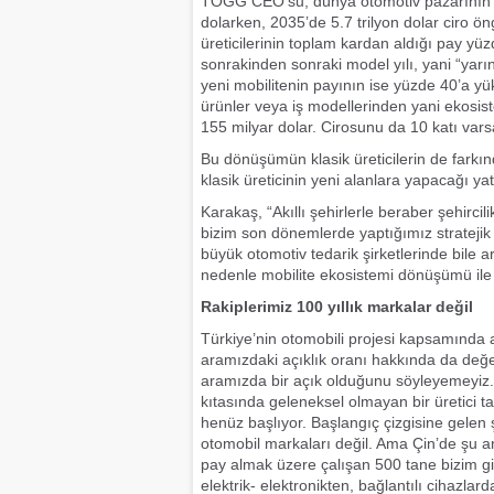
TOGG CEO’su, dünya otomotiv pazarının bü
dolarken, 2035’de 5.7 trilyon dolar ciro ö
üreticilerinin toplam kardan aldığı pay yüzd
sonrakinden sonraki model yılı, yani “ya
yeni mobilitenin payının ise yüzde 40’a 
ürünler veya iş modellerinden yani ekosi
155 milyar dolar. Cirosunu da 10 katı varsa
Bu dönüşümün klasik üreticilerin de farkı
klasik üreticinin yeni alanlara yapacağı ya
Karakaş, “Akıllı şehirlerle beraber şehirci
bizim son dönemlerde yaptığımız stratejik
büyük otomotiv tedarik şirketlerinde bile a
nedenle mobilite ekosistemi dönüşümü ile O
Rakiplerimiz 100 yıllık markalar değil
Türkiye’nin otomobili projesi kapsamında ak
aramızdaki açıklık oranı hakkında da değe
aramızda bir açık olduğunu söyleyemeyiz.
kıtasında geleneksel olmayan bir üretici ta
henüz başlıyor. Başlangıç çizgisine gelen 
otomobil markaları değil. Ama Çin’de şu 
pay almak üzere çalışan 500 tane bizim gibi 
elektrik- elektronikten, bağlantılı cihazlar