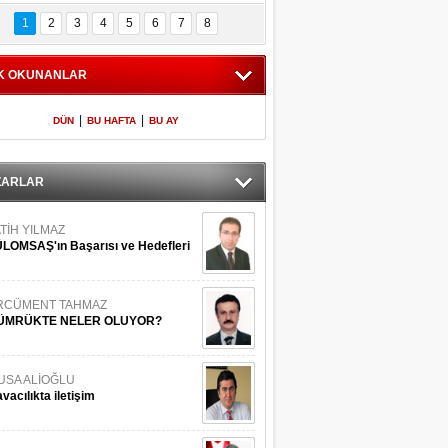
Bilinmeyen 
İşte Meclis'e giren 
nleriyle İstanbul 
600 milletvekilinin 
1
2
3
4
5
6
7
8
Adaları
listesi
K OKUNANLAR
|
|
DÜN
BU HAFTA
BU AY
ZARLAR
TİH YILMAZ
LOMSAŞ'ın Başarısı ve Hedefleri
RCÜMENT TAHMAZ
ÜMRÜKTE NELER OLUYOR?
USA ALİOĞLU
vacılıkta iletişim