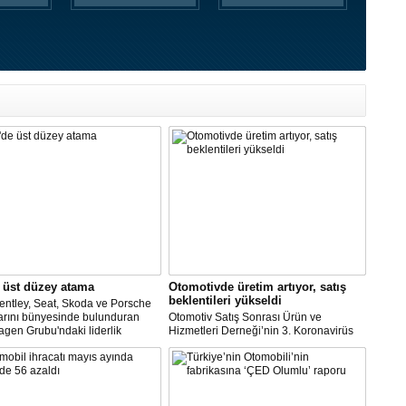
 üst düzey atama
Otomotivde üretim artıyor, satış
beklentileri yükseldi
entley, Seat, Skoda ve Porsche
arını bünyesinde bulunduran
Otomotiv Satış Sonrası Ürün ve
gen Grubu'ndaki liderlik
Hizmetleri Derneği’nin 3. Koronavirüs
inin şirketin güçlü işçi
Etki Araştırması’na göre; üretime devam
leriyle maliyet indirimini
eden şirketlerin oranı yükselişe geçti.
re etmeye çalıştığı bir zamanda
Ara veren şirketler ise bu ay
 dikkati çekti.
çalışmalarına başlayacaklarını açıkladı.