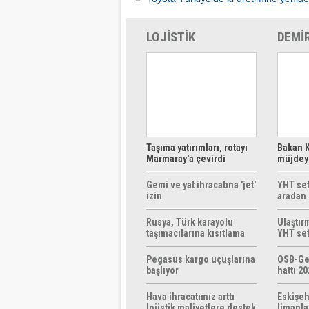
LOJİSTİK
DEMİ
Taşıma yatırımları, rotayı
Bakan K
Marmaray'a çevirdi
müjdeyi
ücretsi
Gemi ve yat ihracatına 'jet'
YHT sef
izin
aradan 
Rusya, Türk karayolu
Ulaştır
taşımacılarına kısıtlama
YHT sef
getirebilir
başlıyo
Pegasus kargo uçuşlarına
OSB-Ge
başlıyor
hattı 20
Hava ihracatımız arttı
Eskişeh
lojistik maliyetlere destek
limanla