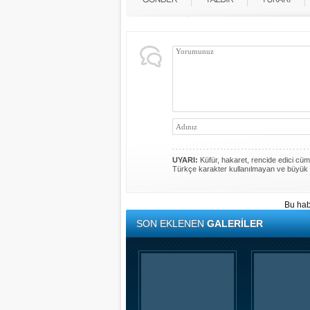
UYARI:
Küfür, hakaret, rencide edici cümle
Türkçe karakter kullanılmayan ve büyük 
Bu hab
SON EKLENEN
GALERİLER