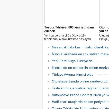
Toyota Türkiye, 800 kişi istihdam
Otomob
edecek
yüzde 
Yeni tip corona virüs (Kovid-19)
Uludağ 
tedbirlerini alarak üretime başlayan
Birliği
Toyota Otomotiv Sanayi Türkiye, üretim
endüstr
ve ihracat hedeflerini artırmak için
sürdüğ
Nissan, iki fabrikasını kalıcı olarak k
İŞKUR üzerinden 800 kişilik ilave
aynı d
istihdam sağlayacak.
İkinci el arabada en çok satılan mark
milyar 
gerçekl
Yeni Ford Kuga Türkiye’de
İkinci elde en çok tercih edilen mar
Türkiye Avrupa ikincisi oldu
Oto ekspertizinde online randevu dö
Tesla korona engeline rağmen üretim
Automotive Brand Contest 2020’ye 
Hafif ticari araçlarda bakım periyodu 
Toyota Türkiye'de ki üretimine yenid