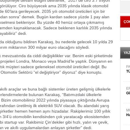
yümeye devam ettiğini belirterek, “2017’de ciro 3.7 trilyon
yö
ngörülüyor. Ciro büyüyecek ama 2035 yılında klasik otomobil
e 60’lara gerileyecek. 2035 yılı otomobil üreticileri için bir
rından sonra” demek. Bugün kardan sadece yüzde 1 pay alan
ÇO
yükselmesi bekleniyor. Bu yüzde 40 henüz ortaya çıkmamış
stemden kaynaklanacak. Sadece beklenen karlılık 2035 yılında
yabiliriz” dedi.
nda olduğunu bildiren Karakaş, bu nedenle gelecek 10 yılda 29
tırım miktarının 300 milyar euro olacağını söyledi.
YA
lik mevzuatında da ciddi değişiklikler var. Benim eski şirketimde
 projeleri Londra, Monaco veya Madrid’le yaptık. Dünyanın en
rtık müşteri sadece geleneksel otomobil üreticileri değil. Bu
FA
TÜ
tomotiv Sektörü “el değiştiriyor” diyoruz” diye konuştu.
E
ıllı araçlar ve buna bağlı sistemler üreten gelişmiş ülkelerle
G
rlendirmelerde bulunan Karakaş, “Batımızdaki ülkelerle
 Bizim otomobilimiz 2022 yılında piyasaya çıktığında Avrupa
rafından üretilmiş ilk elektrikli SUV olacak. Bu alandaki yarış
M
şirketler hemen hemen aynı hizadalar. Rakiplerimiz 100 yıllık
Ha
an 3/4’ü otomobilin kendisinden çok yaratacağı ekosistemden
startup var. Rakibimiz Çin’dekiler gibi hızlı, yalın ve çevik,
dan ve akıllı uygulamalardan anlayan şirketler” dedi.