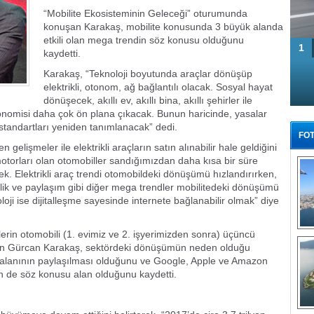
“Mobilite Ekosisteminin Geleceği” oturumunda
konuşan Karakaş, mobilite konusunda 3 büyük alanda
etkili olan mega trendin söz konusu olduğunu
1
kaydetti.
Karakaş, “Teknoloji boyutunda araçlar dönüşüp
elektrikli, otonom, ağ bağlantılı olacak. Sosyal hayat
dönüşecek, akıllı ev, akıllı bina, akıllı şehirler ile
nomisi daha çok ön plana çıkacak. Bunun haricinde, yasalar
tandartları yeniden tanımlanacak” dedi.
FOT
 gelişmeler ile elektrikli araçların satın alınabilir hale geldiğini
motorları olan otomobiller sandığımızdan daha kısa bir süre
ek. Elektrikli araç trendi otomobildeki dönüşümü hızlandırırken,
rlik ve paylaşım gibi diğer mega trendler mobilitedeki dönüşümü
loji ise dijitalleşme sayesinde internete bağlanabilir olmak” diye
lerin otomobili (1. evimiz ve 2. işyerimizden sonra) üçüncü
Tü
n Gürcan Karakaş, sektördeki dönüşümün neden olduğu
alanının paylaşılması olduğunu ve Google, Apple ve Amazon
nin de söz konusu alan olduğunu kaydetti.