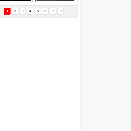
EÇİL ÖZYANIK
Delta uçağına 
Ford Focus RS 
 Değişti?
yıldırım çarptı
(2015)
1
2
3
4
5
6
7
8
DNAN SAKA
iman Kenti Aliağa"
ERİÇ KÖYATASI
yraksız Vatan !