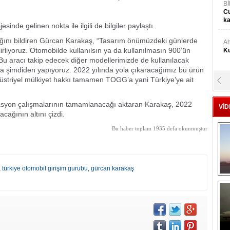
Bİ
Cu
ka
nde gelinen nokta ile ilgili de bilgiler paylaştı.
ğını bildiren Gürcan Karakaş, “Tasarım önümüzdeki günlerde
Ah
elirliyoruz. Otomobilde kullanılsın ya da kullanılmasın 900’ün
Ku
. Bu aracı takip edecek diğer modellerimizde de kullanılacak
 da şimdiden yapıyoruz. 2022 yılında yola çıkaracağımız bu ürün
düstriyel mülkiyet hakkı tamamen TOGG’a yani Türkiye’ye ait
M
Ku
gasyon çalışmalarının tamamlanacağı aktaran Karakaş, 2022
VİD
cağının altını çizdi.
M.
Ya
Bu haber toplam 1935 defa okunmuştur
Mu
Si
,
türkiye otomobil girişim gurubu
,
gürcan karakaş
A
Ge