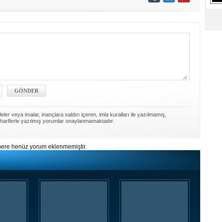
S
Ne
A
"L
M
Ba
ler veya imalar, inançlara saldırı içeren, imla kuralları ile yazılmamış,
harflerle yazılmış yorumlar onaylanmamaktadır.
ere henüz yorum eklenmemiştir.