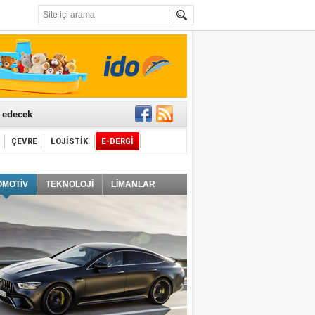
t edecek
ÇEVRE
LOJİSTİK
E-DERGİ
ğlayacak
OMOTİV
TEKNOLOJİ
LİMANLAR
i