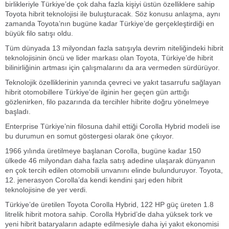
birlikleriyle Türkiye’de çok daha fazla kişiyi üstün özelliklere sahip
Toyota hibrit teknolojisi ile buluşturacak. Söz konusu anlaşma, aynı
zamanda Toyota’nın bugüne kadar Türkiye’de gerçekleştirdiği en
büyük filo satışı oldu.
Tüm dünyada 13 milyondan fazla satışıyla devrim niteliğindeki hibrit
teknolojisinin öncü ve lider markası olan Toyota, Türkiye’de hibrit
bilinirliğinin artması için çalışmalarını da ara vermeden sürdürüyor.
Teknolojik özelliklerinin yanında çevreci ve yakıt tasarrufu sağlayan
hibrit otomobillere Türkiye’de ilginin her geçen gün arttığı
gözlenirken, filo pazarında da tercihler hibrite doğru yönelmeye
başladı.
Enterprise Türkiye’nin filosuna dahil ettiği Corolla Hybrid modeli ise
bu durumun en somut göstergesi olarak öne çıkıyor.
1966 yılında üretilmeye başlanan Corolla, bugüne kadar 150
ülkede 46 milyondan daha fazla satış adedine ulaşarak dünyanın
en çok tercih edilen otomobili unvanını elinde bulunduruyor. Toyota,
12. jenerasyon Corolla’da kendi kendini şarj eden hibrit
teknolojisine de yer verdi.
Türkiye’de üretilen Toyota Corolla Hybrid, 122 HP güç üreten 1.8
litrelik hibrit motora sahip. Corolla Hybrid’de daha yüksek tork ve
yeni hibrit bataryaların adapte edilmesiyle daha iyi yakıt ekonomisi