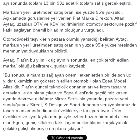
ayı sonunda toplam 13 bin 931 adetlik toplam satış gerçekleştirdi.
Markanın yerli üretimden satış oranı ise yüzde 95'e yükseldi.
Açıklamada görüşlerine yer verilen Fiat Marka Direktörü Altan
Aytaç, uzatılan ÖTV ve KDV indirimlerinin otomotiv sektörüne pozitif
katkı sağlayan önemli bir adım olduğunu vurguladı.
Otomotivdeki teşviklerin pazara olumlu yansıdığı belirten Aytaç,
markanın yerli üretimden satış oranının yüzde 95'e yükselmesinden
memnuniyet duyduklarını bildirdi.
Aytaç, Fiat'ın bu yılın ilk üç ayının sonunda “en çok tercih edilen
marka” olduğu belirterek, şunları kaydetti:
“Bu sonucu almamızı sağlayan önemli etkenlerden biri de son üç
yıldır ülkemizin en çok tercih edilen otomobili olan Egea Model
Ailesi'dir. Fiat’ın güncel teknolojik donanımları ve krom tasarım
detayları ile ön plana çıkan ve Egea Ailesi’nde geçtiğimiz kasım
ayında devreye aldığımız Mirror Serisi’nin yanında, pazara yeni
sunduğumuz Street, S-Design ve Sport donanım versiyonlarımız da
tasarım anlamında dinamik özellikleriyle fark yaratıyor. Ürün
özellikleri ve fiyat fayda dengesiyle ezber bozan bir model ailesi
olan Egea, geniş kitlelerin farklılaşan beklentilerini karşılayacak
şekilde geliştirilmesiyle ön plana çıkıyor."