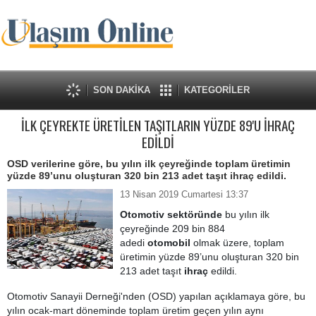
SON DAKİKA
KATEGORİLER
İLK ÇEYREKTE ÜRETİLEN TAŞITLARIN YÜZDE 89'U İHRAÇ
EDİLDİ
OSD verilerine göre, bu yılın ilk çeyreğinde toplam üretimin
yüzde 89’unu oluşturan 320 bin 213 adet taşıt ihraç edildi.
13 Nisan 2019 Cumartesi 13:37
Otomotiv sektöründe
bu yılın ilk
çeyreğinde 209 bin 884
adedi
otomobil
olmak üzere, toplam
üretimin yüzde 89’unu oluşturan 320 bin
213 adet taşıt
ihraç
edildi.
Otomotiv Sanayii Derneği'nden (OSD) yapılan açıklamaya göre, bu
yılın ocak-mart döneminde toplam üretim geçen yılın aynı