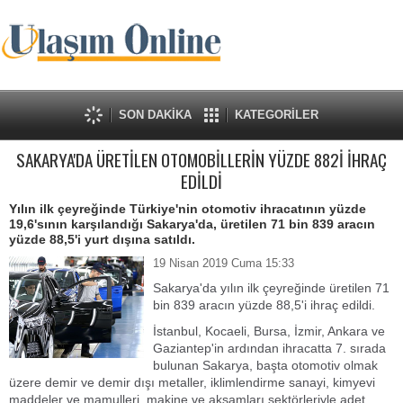
SON DAKİKA
KATEGORİLER
SAKARYA'DA ÜRETİLEN OTOMOBİLLERİN YÜZDE 882İ İHRAÇ
EDİLDİ
Yılın ilk çeyreğinde Türkiye'nin otomotiv ihracatının yüzde
19,6'sının karşılandığı Sakarya'da, üretilen 71 bin 839 aracın
yüzde 88,5'i yurt dışına satıldı.
19 Nisan 2019 Cuma 15:33
Sakarya'da yılın ilk çeyreğinde üretilen 71
bin 839 aracın yüzde 88,5'i ihraç edildi.
İstanbul, Kocaeli, Bursa, İzmir, Ankara ve
Gaziantep'in ardından ihracatta 7. sırada
bulunan Sakarya, başta otomotiv olmak
üzere demir ve demir dışı metaller, iklimlendirme sanayi, kimyevi
maddeler ve mamulleri, makine ve aksamları sektörleriyle adet