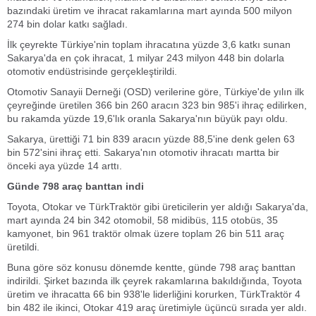
bazındaki üretim ve ihracat rakamlarına mart ayında 500 milyon
274 bin dolar katkı sağladı.
İlk çeyrekte Türkiye'nin toplam ihracatına yüzde 3,6 katkı sunan
Sakarya'da en çok ihracat, 1 milyar 243 milyon 448 bin dolarla
otomotiv endüstrisinde gerçekleştirildi.
Otomotiv Sanayii Derneği (OSD) verilerine göre, Türkiye'de yılın ilk
çeyreğinde üretilen 366 bin 260 aracın 323 bin 985'i ihraç edilirken,
bu rakamda yüzde 19,6'lık oranla Sakarya'nın büyük payı oldu.
Sakarya, ürettiği 71 bin 839 aracın yüzde 88,5'ine denk gelen 63
bin 572'sini ihraç etti. Sakarya'nın otomotiv ihracatı martta bir
önceki aya yüzde 14 arttı.
Günde 798 araç banttan indi
Toyota, Otokar ve TürkTraktör gibi üreticilerin yer aldığı Sakarya'da,
mart ayında 24 bin 342 otomobil, 58 midibüs, 115 otobüs, 35
kamyonet, bin 961 traktör olmak üzere toplam 26 bin 511 araç
üretildi.
Buna göre söz konusu dönemde kentte, günde 798 araç banttan
indirildi. Şirket bazında ilk çeyrek rakamlarına bakıldığında, Toyota
üretim ve ihracatta 66 bin 938'le liderliğini korurken, TürkTraktör 4
bin 482 ile ikinci, Otokar 419 araç üretimiyle üçüncü sırada yer aldı.