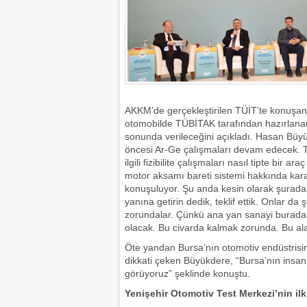
AKKM’de gerçekleştirilen TÜİT’te konuşan
otomobilde TÜBİTAK tarafından hazırlanan p
sonunda verileceğini açıkladı. Hasan Büyük
öncesi Ar-Ge çalışmaları devam edecek. Tür
ilgili fizibilite çalışmaları nasıl tipte bir ar
motor aksamı bareti sistemi hakkında karar
konuşuluyor. Şu anda kesin olarak şurada 
yanına getirin dedik, teklif ettik. Onlar d
zorundalar. Çünkü ana yan sanayi burada
olacak. Bu civarda kalmak zorunda. Bu a
Öte yandan Bursa’nın otomotiv endüstrisi
dikkati çeken Büyükdere, “Bursa’nın insa
görüyoruz” şeklinde konuştu.
Yenişehir Otomotiv Test Merkezi’nin ilk