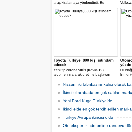
araç kiralamaya yönlendirdi. Bu
Volkswa
noktada, bavul kullanımı ve kişi sayısı,
değişim
minibüs ve SUV gövde tipli araç
temsilci
kiralamada geçen yıla göre yüzde 60’a
müzake
varan artışlar yaşadık" dedi.
gelmesi
Toyota Türkiye, 800 kişi istihdam
Otomob
edecek
yüzde 
Yeni tip corona virüs (Kovid-19)
Uludağ 
tedbirlerini alarak üretime başlayan
Birliği
Toyota Otomotiv Sanayi Türkiye, üretim
endüstr
ve ihracat hedeflerini artırmak için
sürdüğ
Nissan, iki fabrikasını kalıcı olarak k
İŞKUR üzerinden 800 kişilik ilave
aynı d
istihdam sağlayacak.
İkinci el arabada en çok satılan mark
milyar 
gerçekl
Yeni Ford Kuga Türkiye’de
İkinci elde en çok tercih edilen mar
Türkiye Avrupa ikincisi oldu
Oto ekspertizinde online randevu dö