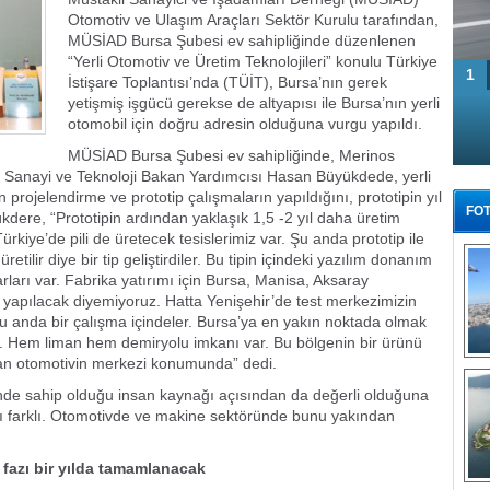
Otomotiv ve Ulaşım Araçları Sektör Kurulu tarafından,
MÜSİAD Bursa Şubesi ev sahipliğinde düzenlenen
“Yerli Otomotiv ve Üretim Teknolojileri” konulu Türkiye
1
İstişare Toplantısı’nda (TÜİT), Bursa’nın gerek
yetişmiş işgücü gerekse de altyapısı ile Bursa’nın yerli
otomobil için doğru adresin olduğuna vurgu yapıldı.
MÜSİAD Bursa Şubesi ev sahipliğinde, Merinos
 Sanayi ve Teknoloji Bakan Yardımcısı Hasan Büyükdede, yerli
rojelendirme ve prototip çalışmaların yapıldığını, prototipin yıl
FOT
dere, “Prototipin ardından yaklaşık 1,5 -2 yıl daha üretim
kiye’de pili de üretecek tesislerimiz var. Şu anda prototip ile
aç üretilir diye bir tip geliştirdiler. Bu tipin içindeki yazılım donanım
ları var. Fabrika yatırımı için Bursa, Manisa, Aksaray
yapılacak diyemiyoruz. Hatta Yenişehir’de test merkezimizin
a şu anda bir çalışma içindeler. Bursa’ya en yakın noktada olmak
. Hem liman hem demiryolu imkanı var. Bu bölgenin bir ürünü
lan otomotivin merkezi konumunda” dedi.
Tü
nde sahip olduğu insan kaynağı açısından da değerli olduğuna
nı farklı. Otomotivde ve makine sektöründe bunu yakından
 fazı bir yılda tamamlanacak