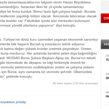
fazda tamamlayacaklarının bilgisini veren Hasan Büyükdere,
yö
mlandığını, fazlardan ilkini bir yıl içinde tamamlamayı
diye bir firma kurduk. Birinci fazla ilgili çalışma başladı. Burada
 testlerinin yapıldığı bölüm olacak. İkincisinde laboratuar olacak.
ÇO
da tesisler var. Fabrikalar içinde test merkezleri bulunuyor.
 gidermeye yönelik planlama yapıyoruz” diye konuştu.
e, Türkiye’nin döviz kuru üzerinden yaşanan ekonomik sarsıntıyı
ünlerde bile başarılı Bursalı iş insanlarını tebrik ediyoruz.
YA
rtık katma değeri yüksek ürünler üretmek peşindeyiz. Üreten,
 ve buna mecburuz. Her anlamda kendine yeten dışa bağımlılığını
FA
dedi. MÜSİAD Bursa Şubesi Başkanı Alpay ise, Bursa’nın tekstil,
TÜ
i otomotivde de altyapısı ve bilgi birikimiyle önemli bir
otomotiv sektörünün multidisipliner üretim ve çalışma sistemi
un için Bursa, aynı zamanda bir otomotiv şehridir. Ülkemizdeki
E
ır” şeklinde konuştu.
G
Bu haber toplam 2250 defa okunmuştur
M
Ha
 buyukdere
,
prototip