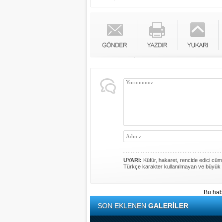
UYARI:
Küfür, hakaret, rencide edici cümle
Türkçe karakter kullanılmayan ve büyük 
Bu hab
SON EKLENEN
GALERİLER