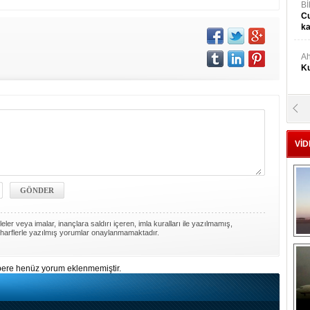
Bİ
Cu
ka
Ah
Ku
M
Ku
VİD
M.
Ya
Mu
Si
ler veya imalar, inançlara saldırı içeren, imla kuralları ile yazılmamış,
harflerle yazılmış yorumlar onaylanmamaktadır.
A
ere henüz yorum eklenmemiştir.
Ge