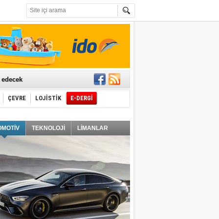
t edecek
ÇEVRE
LOJİSTİK
E-DERGİ
ğlayacak
OMOTİV
TEKNOLOJİ
LİMANLAR
i