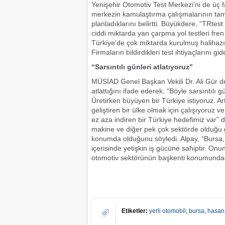
Yenişehir Otomotiv Test Merkezi’ni de üç 
merkezin kamulaştırma çalışmalarının tama
planladıklarını belirtti. Büyükdere, “TRtest 
ciddi miktarda yan çarpma yol testleri fren
Türkiye’de çok miktarda kurulmuş halihazır
Firmaların bildirdikleri test ihtiyaçlarını
“Sarsıntılı günleri atlatıyoruz”
MÜSİAD Genel Başkan Vekili Dr. Ali Gür d
atlattığını ifade ederek, “Böyle sarsıntılı g
Üretirken büyüyen bir Türkiye istiyoruz. A
geliştiren bir ülke olmak için çalışıyoruz
ez aza indiren bir Türkiye hedefimiz var” 
makine ve diğer pek çok sektörde olduğu gib
konumda olduğunu söyledi. Alpay, “Bursa, 
içerisinde yetişkin iş gücüne sahiptir. On
otomotiv sektörünün başkenti konumundad
Etiketler:
yerli otomobil
,
bursa
,
hasan