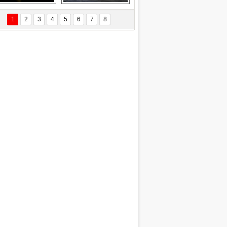
EÇİL ÖZYANIK
Delta uçağına 
Ford Focus RS 
 Değişti?
yıldırım çarptı
(2015)
1
2
3
4
5
6
7
8
DNAN SAKA
iman Kenti Aliağa"
ERİÇ KÖYATASI
yraksız Vatan !