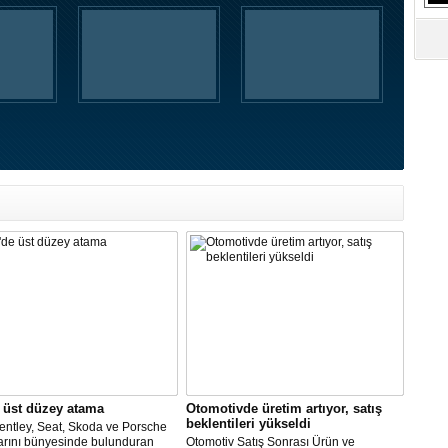
S
Ne
A
"L
M
Ba
 üst düzey atama
Otomotivde üretim artıyor, satış
beklentileri yükseldi
entley, Seat, Skoda ve Porsche
arını bünyesinde bulunduran
Otomotiv Satış Sonrası Ürün ve