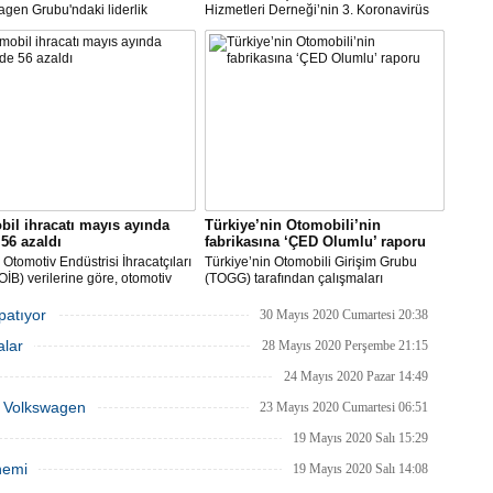
gen Grubu'ndaki liderlik
Hizmetleri Derneği’nin 3. Koronavirüs
inin şirketin güçlü işçi
Etki Araştırması’na göre; üretime devam
leriyle maliyet indirimini
eden şirketlerin oranı yükselişe geçti.
re etmeye çalıştığı bir zamanda
Ara veren şirketler ise bu ay
 dikkati çekti.
çalışmalarına başlayacaklarını açıkladı.
il ihracatı mayıs ayında
Türkiye’nin Otomobili’nin
56 azaldı
fabrikasına ‘ÇED Olumlu’ raporu
Otomotiv Endüstrisi İhracatçıları
Türkiye’nin Otomobili Girişim Grubu
 (OİB) verilerine göre, otomotiv
(TOGG) tarafından çalışmaları
isi Covid-19 salgınının etkisinin
planlandığı biçimde sürdürülen
ü Mayıs ayında geçen senenin
Türkiye’nin Otomobili yatırımı Bursa’nın
apatıyor
30 Mayıs 2020 Cumartesi 20:38
önemine göre yüzde 56 düşüşle 1
Gemlik ilçesinde inşa edilecek olan
alar
203 milyon dolar ihracat
fabrika inşaatının başlayabilmesi için
28 Mayıs 2020 Perşembe 21:15
eştirdi.
gerekli ÇED raporunu olumlu olarak
24 Mayıs 2020 Pazar 14:49
aldı.
ka Volkswagen
23 Mayıs 2020 Cumartesi 06:51
19 Mayıs 2020 Salı 15:29
nemi
19 Mayıs 2020 Salı 14:08