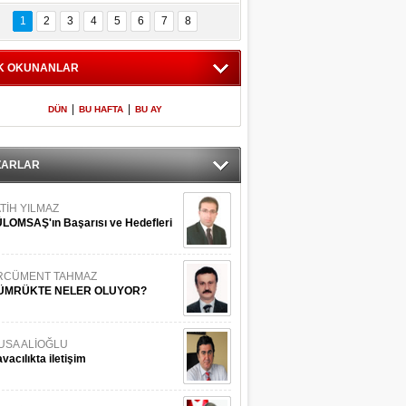
Bilinmeyen 
İşte Meclis'e giren 
nleriyle İstanbul 
600 milletvekilinin 
1
2
3
4
5
6
7
8
Adaları
listesi
K OKUNANLAR
|
|
DÜN
BU HAFTA
BU AY
ZARLAR
TİH YILMAZ
LOMSAŞ'ın Başarısı ve Hedefleri
RCÜMENT TAHMAZ
ÜMRÜKTE NELER OLUYOR?
USA ALİOĞLU
vacılıkta iletişim