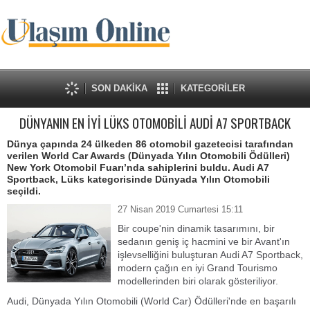
SON DAKİKA
KATEGORİLER
DÜNYANIN EN İYİ LÜKS OTOMOBİLİ AUDİ A7 SPORTBACK
Dünya çapında 24 ülkeden 86 otomobil gazetecisi tarafından
verilen World Car Awards (Dünyada Yılın Otomobili Ödülleri)
New York Otomobil Fuarı’nda sahiplerini buldu. Audi A7
Sportback, Lüks kategorisinde Dünyada Yılın Otomobili
seçildi.
27 Nisan 2019 Cumartesi 15:11
Bir coupe'nin dinamik tasarımını, bir
sedanın geniş iç hacmini ve bir Avant'ın
işlevselliğini buluşturan Audi A7 Sportback,
modern çağın en iyi Grand Tourismo
modellerinden biri olarak gösteriliyor.
Audi, Dünyada Yılın Otomobili (World Car) Ödülleri'nde en başarılı