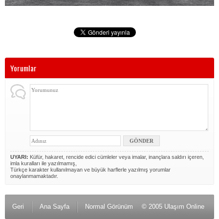
Yorumlar
UYARI:
Küfür, hakaret, rencide edici cümleler veya imalar, inançlara saldırı içeren,
imla kuralları ile yazılmamış,
Türkçe karakter kullanılmayan ve büyük harflerle yazılmış yorumlar
onaylanmamaktadır.
Geri
Ana Sayfa
Normal Görünüm
© 2005 Ulaşım Online