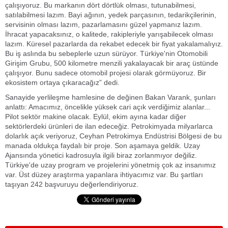
çalışıyoruz. Bu markanın dört dörtlük olması, tutunabilmesi,
satılabilmesi lazım. Bayi ağının, yedek parçasının, tedarikçilerinin,
servisinin olması lazım, pazarlamasını güzel yapmanız lazım.
İhracat yapacaksınız, o kalitede, rakipleriyle yarışabilecek olması
lazım. Küresel pazarlarda da rekabet edecek bir fiyat yakalamalıyız.
Bu iş aslında bu sebeplerle uzun sürüyor. Türkiye'nin Otomobili
Girişim Grubu, 500 kilometre menzili yakalayacak bir araç üstünde
çalışıyor. Bunu sadece otomobil projesi olarak görmüyoruz. Bir
ekosistem ortaya çıkaracağız” dedi.
Sanayide yerlileşme hamlesine de değinen Bakan Varank, şunları
anlattı: Amacımız, öncelikle yüksek cari açık verdiğimiz alanlar...
Pilot sektör makine olacak. Eylül, ekim ayına kadar diğer
sektörlerdeki ürünleri de ilan edeceğiz. Petrokimyada milyarlarca
dolarlık açık veriyoruz, Ceyhan Petrokimya Endüstrisi Bölgesi de bu
manada oldukça faydalı bir proje. Son aşamaya geldik. Uzay
Ajansında yönetici kadrosuyla ilgili biraz zorlanmıyor değiliz.
Türkiye'de uzay program ve projelerini yönetmiş çok az insanımız
var. Üst düzey araştırma yapanlara ihtiyacımız var. Bu şartları
taşıyan 242 başvuruyu değerlendiriyoruz.