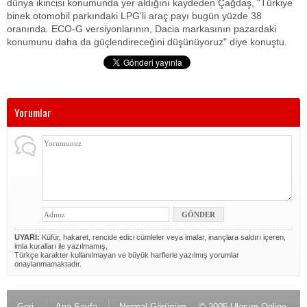
dünya ikincisi konumunda yer aldığını kaydeden Çağdaş, "Türkiye
binek otomobil parkındaki LPG’li araç payı bugün yüzde 38
oranında. ECO-G versiyonlarının, Dacia markasının pazardaki
konumunu daha da güçlendireceğini düşünüyoruz" diye konuştu.
Yorumlar
UYARI:
Küfür, hakaret, rencide edici cümleler veya imalar, inançlara saldırı içeren,
imla kuralları ile yazılmamış,
Türkçe karakter kullanılmayan ve büyük harflerle yazılmış yorumlar
onaylanmamaktadır.
Geri
Ana Sayfa
Normal Görünüm
© 2005 Ulaşım Online