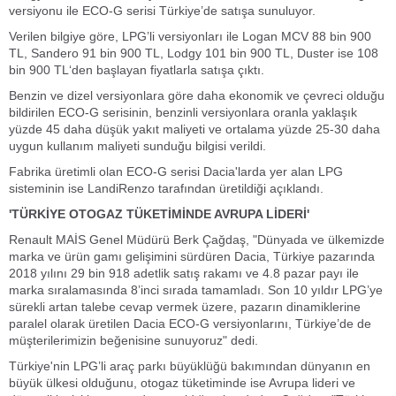
versiyonu ile ECO-G serisi Türkiye’de satışa sunuluyor.
Verilen bilgiye göre, LPG’li versiyonları ile Logan MCV 88 bin 900
TL, Sandero 91 bin 900 TL, Lodgy 101 bin 900 TL, Duster ise 108
bin 900 TL‘den başlayan fiyatlarla satışa çıktı.
Benzin ve dizel versiyonlara göre daha ekonomik ve çevreci olduğu
bildirilen ECO-G serisinin, benzinli versiyonlara oranla yaklaşık
yüzde 45 daha düşük yakıt maliyeti ve ortalama yüzde 25-30 daha
uygun kullanım maliyeti sunduğu bilgisi verildi.
Fabrika üretimli olan ECO-G serisi Dacia'larda yer alan LPG
sisteminin ise LandiRenzo tarafından üretildiği açıklandı.
'TÜRKİYE OTOGAZ TÜKETİMİNDE AVRUPA LİDERİ'
Renault MAİS Genel Müdürü Berk Çağdaş, "Dünyada ve ülkemizde
marka ve ürün gamı gelişimini sürdüren Dacia, Türkiye pazarında
2018 yılını 29 bin 918 adetlik satış rakamı ve 4.8 pazar payı ile
marka sıralamasında 8’inci sırada tamamladı. Son 10 yıldır LPG’ye
sürekli artan talebe cevap vermek üzere, pazarın dinamiklerine
paralel olarak üretilen Dacia ECO-G versiyonlarını, Türkiye’de de
müşterilerimizin beğenisine sunuyoruz" dedi.
Türkiye'nin LPG’li araç parkı büyüklüğü bakımından dünyanın en
büyük ülkesi olduğunu, otogaz tüketiminde ise Avrupa lideri ve