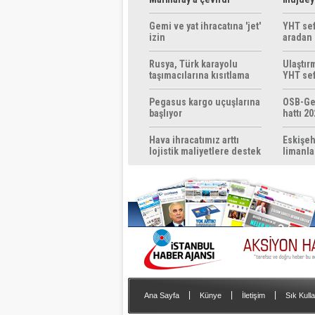
ücretsi
Gemi ve yat ihracatına 'jet'
YHT sef
izin
aradan 
Rusya, Türk karayolu
Ulaştır
taşımacılarına kısıtlama
YHT sef
getirebilir
başlıyo
Pegasus kargo uçuşlarına
OSB-Ge
başlıyor
hattı 20
Hava ihracatımız arttı
Eskişeh
lojistik maliyetlere destek
limanla
gerek
|
|
|
Ana Sayfa
Künye
İletişim
Sık Kulla