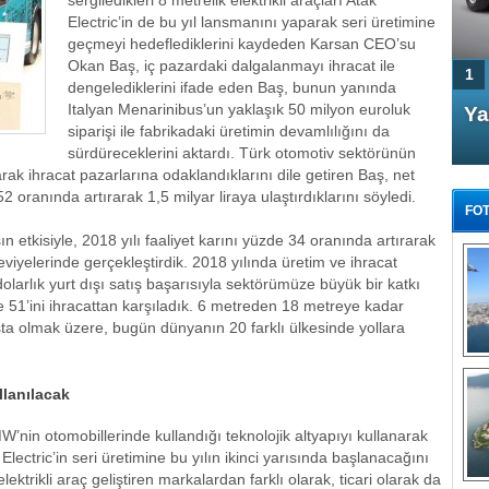
sergiledikleri 8 metrelik elektrikli araçları Atak
Electric’in de bu yıl lansmanını yaparak seri üretimine
geçmeyi hedeflediklerini kaydeden Karsan CEO’su
Okan Baş, iç pazardaki dalgalanmayı ihracat ile
1
dengelediklerini ifade eden Baş, bunun yanında
Italyan Menarinibus’un yaklaşık 50 milyon euroluk
4 Kapılı AMG GT Coupe
Ya
siparişi ile fabrikadaki üretimin devamlılığını da
Türkiye'de satışa çıktı
sürdüreceklerini aktardı. Türk otomotiv sektörünün
ak ihracat pazarlarına odaklandıklarını dile getiren Baş, net
52 oranında artırarak 1,5 milyar liraya ulaştırdıklarını söyledi.
FOT
n etkisiyle, 2018 yılı faaliyet karını yüzde 34 oranında artırarak
viyelerinde gerçekleştirdik. 2018 yılında üretim ve ihracat
dolarlık yurt dışı satış başarısıyla sektörümüze büyük bir katkı
e 51’ini ihracattan karşıladık. 6 metreden 18 metreye kadar
ta olmak üzere, bugün dünyanın 20 farklı ülkesinde yollara
FA
TÜ
Tü
llanılacak
E
G
W’nin otomobillerinde kullandığı teknolojik altyapıyı kullanarak
 Electric’in seri üretimine bu yılın ikinci yarısında başlanacağını
elektrikli araç geliştiren markalardan farklı olarak, ticari olarak da