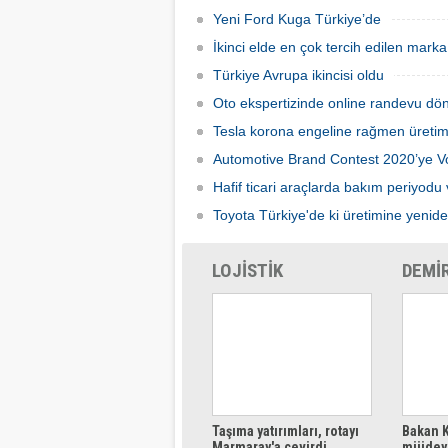
gerçekl
Yeni Ford Kuga Türkiye’de
İkinci elde en çok tercih edilen mar
Türkiye Avrupa ikincisi oldu
Oto ekspertizinde online randevu dö
Tesla korona engeline rağmen üretim
Automotive Brand Contest 2020’ye 
Hafif ticari araçlarda bakım periyodu 
Toyota Türkiye'de ki üretimine yenid
LOJİSTİK
DEMİ
Taşıma yatırımları, rotayı
Bakan K
Marmaray'a çevirdi
müjdeyi