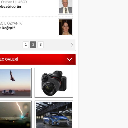
li Osman ULUSOY
leceği görün
EÇİL ÖZYANIK
 Değişti?
1
2
3
DNAN SAKA
iman Kenti Aliağa"
EO GALERİ
ERİÇ KÖYATASI
yraksız Vatan !
Savaş uçağı 
Sony Alpha 7R II ön 
pilotundan 
inceleme
muhteşem gösteri