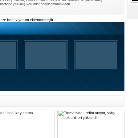
ler veya imalar, inançlara saldırı içeren, imla kuralları ile yazılmamış,
harflerle yazılmış yorumlar onaylanmamaktadır.
ere henüz yorum eklenmemiştir.