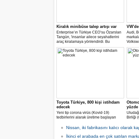
Kiralık minibüse talep artışı var
VW'de
Enterprise’ın Türkiye CEO’su Özarslan
Audi, B
Tangün, 'insanlar ailece seyahatlerini
markal
araç kiralamaya yönlendirdi. Bu
Volkswa
noktada, bavul kullanımı ve kişi sayısı,
değişim
minibüs ve SUV gövde tipli araç
temsilci
kiralamada geçen yıla göre yüzde 60’a
müzake
varan artışlar yaşadık" dedi.
gelmesi
Toyota Türkiye, 800 kişi istihdam
Otomob
edecek
yüzde 
Yeni tip corona virüs (Kovid-19)
Uludağ 
tedbirlerini alarak üretime başlayan
Birliği
Toyota Otomotiv Sanayi Türkiye, üretim
endüstr
ve ihracat hedeflerini artırmak için
sürdüğ
Nissan, iki fabrikasını kalıcı olarak k
İŞKUR üzerinden 800 kişilik ilave
aynı d
istihdam sağlayacak.
İkinci el arabada en çok satılan mark
milyar 