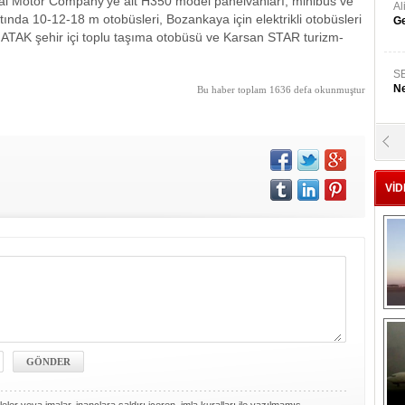
dai Motor Company’ye ait H350 model panelvanları, minibüs ve
A
ında 10-12-18 m otobüsleri, Bozankaya için elektrikli otobüsleri
Ge
 ATAK şehir içi toplu taşıma otobüsü ve Karsan STAR turizm-
S
Ne
Bu haber toplam 1636 defa okunmuştur
A
"L
VİD
M
Ba