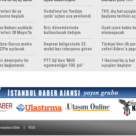
z
çözümleri sunuyor
erleri iki ay
Vodafone'un 'hediye
THY, dış hat uçuşla
sonra başladı
çarkı' uçtan uca yenilendi
başlama tarihini aç
ma Bakanı açıkladı:
Kriz dönemlerinde
Uçak içine kabin b
erleri 28 Mayıs'ta
kullanılacak iletişim
alınmayacak
r
yöntemleri rehberi
hazırlandı
bze-Darıca metro
Deprem bölgesinde 23
Türkiye’den ilk yurt
23'te açılacak
mobil baz istasyonu görev
seferi Kıbrıs’a yap
yapıyor
ir demiryolu ile
PTT AŞ'den 'Millî
1 Haziran'da iç hat
ra bağlanmalı
egemenliğin 100. yılı'
uçuşları başlıyor
konulu anma pulu
|
nılanlara Ekle
RSS