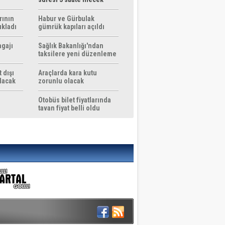
rının
Habur ve Gürbulak
ıkladı
gümrük kapıları açıldı
agajı
Sağlık Bakanlığı'ndan
taksilere yeni düzenleme
 dışı
Araçlarda kara kutu
ılacak
zorunlu olacak
Otobüs bilet fiyatlarında
tavan fiyat belli oldu