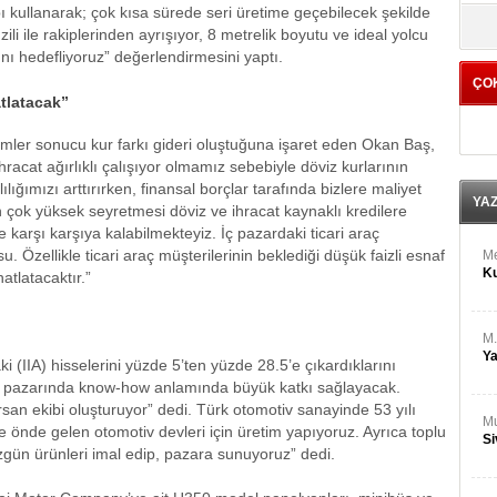
M
pı kullanarak; çok kısa sürede seri üretime geçebilecek şekilde
yö
Ha
zili ile rakiplerinden ayrışıyor, 8 metrelik boyutu ve ideal yolcu
sını hedefliyoruz” değerlendirmesini yaptı.
ÇO
Bİ
atlatacak”
Cu
ka
imler sonucu kur farkı gideri oluştuğuna işaret eden Okan Baş,
racat ağırlıklı çalışıyor olmamız sebebiyle döviz kurlarının
Ah
ığımızı arttırırken, finansal borçlar tarafında bizlere maliyet
Ku
YA
ın çok yüksek seyretmesi döviz ve ihracat kaynaklı kredilere
ile karşı karşıya kalabilmekteyiz. İç pazardaki ticari araç
u. Özellikle ticari araç müşterilerinin beklediği düşük faizli esnaf
M
Ku
atlatacaktır.”
M.
Ya
ki (IIA) hisselerini yüzde 5’ten yüzde 28.5’e çıkardıklarını
pa pazarında know-how anlamında büyük katkı sağlayacak.
rsan ekibi oluşturuyor” dedi. Türk otomotiv sanayinde 53 yılı
Mu
de önde gelen otomotiv devleri için üretim yapıyoruz. Ayrıca toplu
Si
zgün ürünleri imal edip, pazara sunuyoruz” dedi.