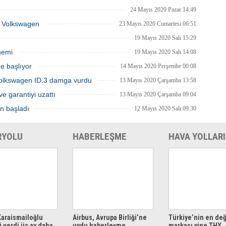
eştirdi.
gerekli ÇED raporunu olumlu olarak
24 Mayıs 2020 Pazar 14:49
aldı.
ka Volkswagen
23 Mayıs 2020 Cumartesi 06:51
19 Mayıs 2020 Salı 15:29
nemi
19 Mayıs 2020 Salı 14:08
e başlıyor
14 Mayıs 2020 Perşembe 00:08
Volkswagen ID.3 damga vurdu
13 Mayıs 2020 Çarşamba 13:58
ve garantiyi uzattı
13 Mayıs 2020 Çarşamba 09:04
en başladı
12 Mayıs 2020 Salı 09:30
RYOLU
HABERLEŞME
HAVA YOLLARI
araismailoğlu
Airbus, Avrupa Birliği’ne
Türkiye’nin en değ
 verdi üç ay daha
uydu haberleşme
markası yine THY