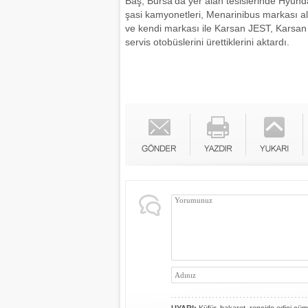
Baş, Bursa’da yer alan tesislerinde Hyun
şasi kamyonetleri, Menarinibus markası alt
ve kendi markası ile Karsan JEST, Karsan
servis otobüslerini ürettiklerini aktardı.