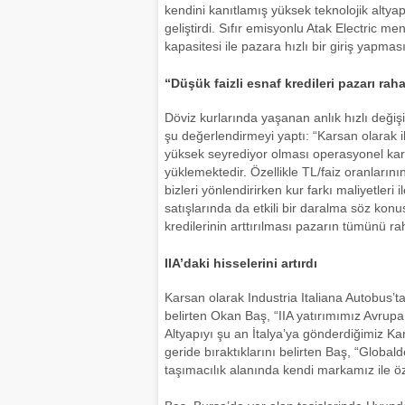
kendini kanıtlamış yüksek teknolojik altya
geliştirdi. Sıfır emisyonlu Atak Electric men
kapasitesi ile pazara hızlı bir giriş yapma
“Düşük faizli esnaf kredileri pazarı rah
Döviz kurlarında yaşanan anlık hızlı değiş
şu değerlendirmeyi yaptı: “Karsan olarak ih
yüksek seyrediyor olması operasyonel karlıl
yüklemektedir. Özellikle TL/faiz oranların
bizleri yönlendirirken kur farkı maliyetleri 
satışlarında da etkili bir daralma söz konus
kredilerinin arttırılması pazarın tümünü rah
IIA’daki hisselerini artırdı
Karsan olarak Industria Italiana Autobus’ta
belirten Okan Baş, “IIA yatırımımız Avru
Altyapıyı şu an İtalya’ya gönderdiğimiz Ka
geride bıraktıklarını belirten Baş, “Global
taşımacılık alanında kendi markamız ile ö