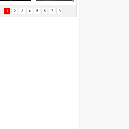
Delta uçağına 
Ford Focus RS 
yıldırım çarptı
(2015)
1
2
3
4
5
6
7
8