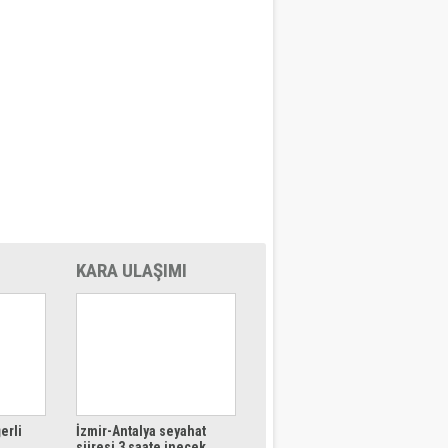
KARA ULAŞIMI
erli
İzmir-Antalya seyahat
süresi 3 saate inecek