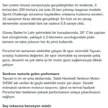
Seri üretim öncesi versiyonuyla gerçekleştirilen ön testlerde, 0
km/sa'den 200 km/sa'e üst üste 26 kez çıkmayı başaran modelin
Sprint Challenge süresince kaydedilen ortalama hızlanma süreleri,
10 saniyenin biraz altında gerçekleşti. En hızlı ve en yavaş
denemeler arasındaki fark ise sadece 0,8 saniye oldu.
Güney Baden'in Lahr şehrindeki bir havaalanında, 28° C’de yapılan
test sürüşlerinde, yaklaşık 2,3 kilometre uzunluğundaki pistin
tamamı ve taksi yolunun her iki yönü kullanıldı.
Porsche'nin tamamen elektrikle çalışan ilk spor otomobili Taycan,
sıradışı hızlanma değerleri, bir spor otomobile eş seviyede çekiş
gücü, devamlı ve çok daha iyi bir motor gücü sağlamasıyla dikkat
çekiyor.
Senkron motorla gelen performans
Taycan’ın ön ve arka akslarında, ‘Sabit Hareketli Senkron Motor-
SHSM’ adı verilen iki güçlü elektrikli motor yer alıyor. Sürekli
mıknatıslı senkron motorun tasarımı, işlevi ve termal faaliyeti
Porsche'den beklenen yüksek performansın ortaya çıkarılmasını
sağlıyor.
Saç tokasına benzeyen statör