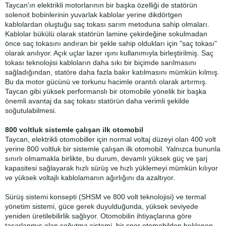
Taycan'ın elektrikli motorlarının bir başka özelliği de statörün
solenoit bobinlerinin yuvarlak kablolar yerine dikdörtgen
kablolardan oluştuğu saç tokası sarım metoduna sahip olmaları.
Kablolar bükülü olarak statörün lamine çekirdeğine sokulmadan
önce saç tokasını andıran bir şekle sahip oldukları için "saç tokası"
olarak anılıyor. Açık uçlar lazer ışını kullanımıyla birleştirilmiş. Saç
tokası teknolojisi kabloların daha sıkı bir biçimde sarılmasını
sağladığından, statöre daha fazla bakır katılmasını mümkün kılmış.
Bu da motor gücünü ve torkunu hacimle orantılı olarak artırmış.
Taycan gibi yüksek performanslı bir otomobile yönelik bir başka
önemli avantaj da saç tokası statörün daha verimli şekilde
soğutulabilmesi.
800 voltluk sistemle çalışan ilk otomobil
Taycan, elektrikli otomobiller için normal voltaj düzeyi olan 400 volt
yerine 800 voltluk bir sistemle çalışan ilk otomobil. Yalnızca bununla
sınırlı olmamakla birlikte, bu durum, devamlı yüksek güç ve şarj
kapasitesi sağlayarak hızlı sürüş ve hızlı yüklemeyi mümkün kılıyor
ve yüksek voltajlı kablolamanın ağırlığını da azaltıyor.
Sürüş sistemi konsepti (SHSM ve 800 volt teknolojisi) ve termal
yönetim sistemi, güce gerek duyulduğunda, yüksek seviyede
yeniden üretilebilirlik sağlıyor. Otomobilin ihtiyaçlarına göre
tasarlanmış olan soğutma sistemi, bir spor otomobilden beklenen