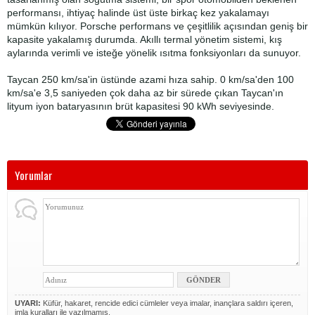
performansı, ihtiyaç halinde üst üste birkaç kez yakalamayı
mümkün kılıyor. Porsche performans ve çeşitlilik açısından geniş bir
kapasite yakalamış durumda. Akıllı termal yönetim sistemi, kış
aylarında verimli ve isteğe yönelik ısıtma fonksiyonları da sunuyor.
Taycan 250 km/sa'in üstünde azami hıza sahip. 0 km/sa'den 100
km/sa'e 3,5 saniyeden çok daha az bir sürede çıkan Taycan'ın
lityum iyon bataryasının brüt kapasitesi 90 kWh seviyesinde.
Yorumlar
UYARI:
Küfür, hakaret, rencide edici cümleler veya imalar, inançlara saldırı içeren,
imla kuralları ile yazılmamış,