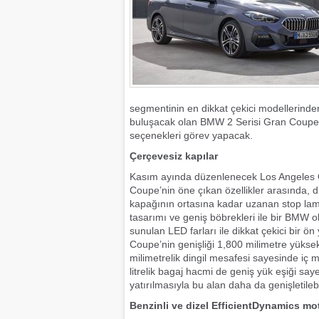
segmentinin en dikkat çekici modellerinden 
buluşacak olan BMW 2 Serisi Gran Coupe’de 
seçenekleri görev yapacak.
Çerçevesiz kapılar
Kasım ayında düzenlenecek Los Angeles Ot
Coupe’nin öne çıkan özellikler arasında, d
kapağının ortasına kadar uzanan stop lamb
tasarımı ve geniş böbrekleri ile bir BMW 
sunulan LED farları ile dikkat çekici bir 
Coupe’nin genişliği 1,800 milimetre yüksek
milimetrelik dingil mesafesi sayesinde iç
litrelik bagaj hacmi de geniş yük eşiği say
yatırılmasıyla bu alan daha da genişletilebi
Benzinli ve dizel EfficientDynamics mo