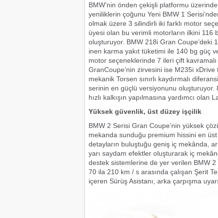
BMW’nin önden çekişli platformu üzerinde 
yeniliklerin çoğunu Yeni BMW 1 Serisi’nden
olmak üzere 3 silindirli iki farklı motor 
üyesi olan bu verimli motorların ilkini 
oluşturuyor. BMW 218i Gran Coupe’deki 1.5
inen karma yakıt tüketimi ile 140 bg güç
motor seçeneklerinde 7 ileri çift kavramal
GranCoupe’nin zirvesini ise M235i xDrive 
mekanik Torsen sınırlı kaydırmalı diferansi
serinin en güçlü versiyonunu oluşturuyor. 
hızlı kalkışın yapılmasına yardımcı olan 
Yüksek güvenlik, üst düzey işçilik
BMW 2 Serisi Gran Coupe’nin yüksek çözünür
mekanda sunduğu premium hissini en üst se
detayların buluştuğu geniş iç mekânda, arka
yarı saydam efektler oluşturarak iç mekând
destek sistemlerine de yer verilen BMW 2 S
70 ila 210 km / s arasında çalışan Şerit Te
içeren Sürüş Asistanı, arka çarpışma uyarıs