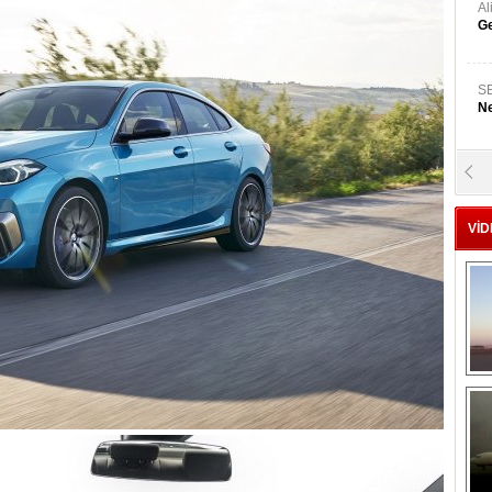
A
Ge
S
Ne
A
"L
VİD
M
Ba