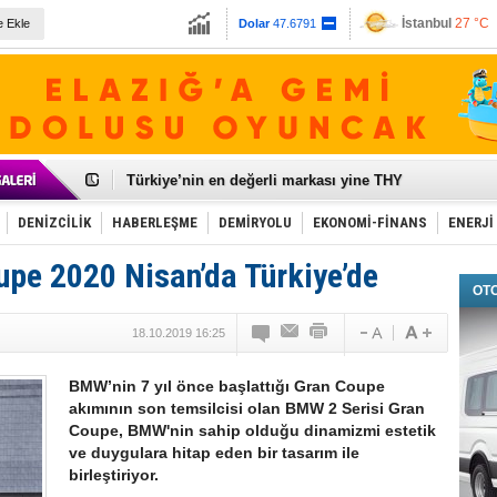
İstanbul
27 °C
e Ekle
Dolar
47.6791
Ankara
31 °C
Euro
55.1258
Galataport Projesi'nde sona yaklaşıldı
BMW, deniz biyoyakıtını UECC, GoodShipping ile tes
Kiralık minibüse talep artışı var
VW'de üst düzey atama
Ünye Limanı Türkiye'yi lider yapacak
Türkiye’nin en değerli markası yine THY
İzmir-Antalya seyahat süresi 3 saate inecek
Osmanlı'nın projesi ülkeye milyarlarca dolar gelir sa
DENİZCİLİK
HABERLEŞME
DEMİRYOLU
EKONOMİ-FİNANS
ENERJİ
Otomotivde üretim artıyor, satış beklentileri yükseldi
Toyota Türkiye, 800 kişi istihdam edecek
pe 2020 Nisan’da Türkiye’de
Otomobil ihracatı mayıs ayında yüzde 56 azaldı
OT
HAVAŞ 21 havalimanında hizmete başladı
İran'a ait yük gemisi Irak karasularında battı
18.10.2019 16:25
'Jet uçak' çözümü ile gemi ihracatına hareketlilik geld
Rus savaş gemisi Çanakkale Boğazı’ndan geçti
BMW’nin 7 yıl önce başlattığı Gran Coupe
akımının son temsilcisi olan BMW 2 Serisi Gran
Coupe, BMW'nin sahip olduğu dinamizmi estetik
ve duygulara hitap eden bir tasarım ile
birleştiriyor.