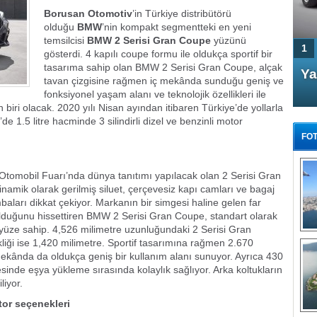
Borusan Otomotiv
’in Türkiye distribütörü
olduğu
BMW
’nin kompakt segmentteki en yeni
temsilcisi
BMW 2 Serisi Gran Coupe
yüzünü
1
gösterdi. 4 kapılı coupe formu ile oldukça sportif bir
tasarıma sahip olan BMW 2 Serisi Gran Coupe, alçak
4 Kapılı AMG GT Coupe
Ya
tavan çizgisine rağmen iç mekânda sunduğu geniş ve
Türkiye'de satışa çıktı
fonksiyonel yaşam alanı ve teknolojik özellikleri ile
biri olacak. 2020 yılı Nisan ayından itibaren Türkiye’de yollarla
1.5 litre hacminde 3 silindirli dizel ve benzinli motor
FOT
omobil Fuarı’nda dünya tanıtımı yapılacak olan 2 Serisi Gran
inamik olarak gerilmiş siluet, çerçevesiz kapı camları ve bagaj
aları dikkat çekiyor. Markanın bir simgesi haline gelen far
FA
olduğunu hissettiren BMW 2 Serisi Gran Coupe, standart olarak
TÜ
ön yüze sahip. 4,526 milimetre uzunluğundaki 2 Serisi Gran
Tü
liği ise 1,420 milimetre. Sportif tasarımına rağmen 2.670
 mekânda da oldukça geniş bir kullanım alanı sunuyor. Ayrıca 430
E
esinde eşya yükleme sırasında kolaylık sağlıyor. Arka koltukların
G
liyor.
tor seçenekleri