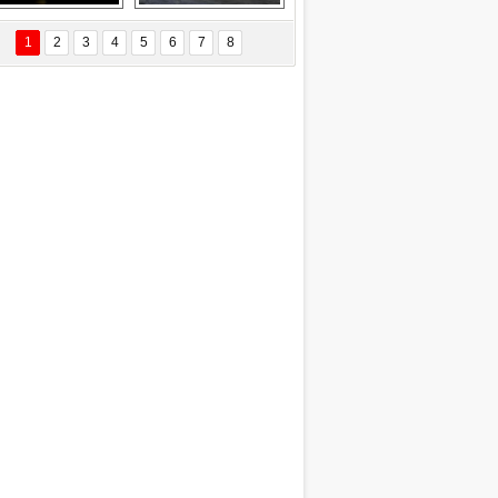
Delta uçağına 
Ford Focus RS 
yıldırım çarptı
(2015)
1
2
3
4
5
6
7
8