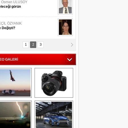
li Osman ULUSOY
leceği görün
EÇİL ÖZYANIK
 Değişti?
1
2
3
DNAN SAKA
iman Kenti Aliağa"
EO GALERİ
ERİÇ KÖYATASI
yraksız Vatan !
Savaş uçağı 
Sony Alpha 7R II ön 
pilotundan 
inceleme
muhteşem gösteri