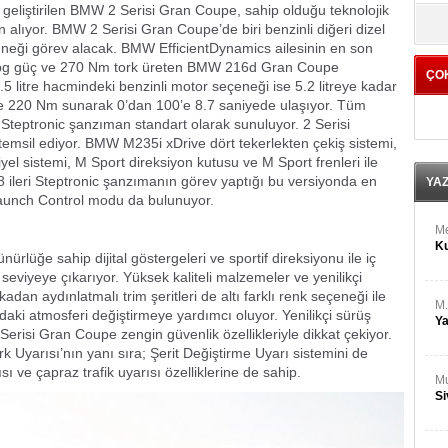
M
geliştirilen BMW 2 Serisi Gran Coupe, sahip olduğu teknolojik
yö
Ha
 alıyor. BMW 2 Serisi Gran Coupe’de biri benzinli diğeri dizel
seçeneği görev alacak. BMW EfficientDynamics ailesinin en son
116 bg güç ve 270 Nm tork üreten BMW 216d Gran Coupe
ÇO
Bİ
 litre hacmindeki benzinli motor seçeneği ise 5.2 litreye kadar
Cu
 ve 220 Nm sunarak 0’dan 100’e 8.7 saniyede ulaşıyor. Tüm
ka
ı Steptronic şanzıman standart olarak sunuluyor. 2 Serisi
temsil ediyor. BMW M235i xDrive dört tekerlekten çekiş sistemi,
Ah
yel sistemi, M Sport direksiyon kutusu ve M Sport frenleri ile
Ku
8 ileri Steptronic şanzımanın görev yaptığı bu versiyonda en
YA
Launch Control modu da bulunuyor.
M
Ku
lüğe sahip dijital göstergeleri ve sportif direksiyonu ile iç
viyeye çıkarıyor. Yüksek kaliteli malzemeler ve yenilikçi
dan aydınlatmalı trim şeritleri de altı farklı renk seçeneği ile
M.
aki atmosferi değiştirmeye yardımcı oluyor. Yenilikçi sürüş
Ya
erisi Gran Coupe zengin güvenlik özellikleriyle dikkat çekiyor.
rk Uyarısı’nın yanı sıra; Şerit Değiştirme Uyarı sistemini de
ı ve çapraz trafik uyarısı özelliklerine de sahip.
Mu
Si