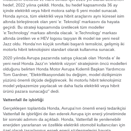
hedef, 2022 yılına çekildi. Honda, bu hedef kapsamında 36 ay
içinde elektrikli veya hibrit motora sahip 6 yeni model sunacak.
Honda ayrıca, tüm elektrikli veya hibrit araçlarını aynı küresel isim
altında birleştirecek olan yeni 'e: Teknoloji' markasını da hayata
geçirdi. Bu strateji kapsamında üretilecek tüm modeller
‘e:Technology' markası altında olacak. ‘e:Technology' markası
altında üretilen ve e:HEV logosu taşıyan ilk model ise yeni nesil
Jazz oldu. Honda'nın küçük sınıftaki başarılı temsilcisi, gelişmiş iki
motorlu hibrit teknolojisini standart olarak kullanıma sunacak.
2020 yılında Avrupa pazarında satışa çıkacak olan ‘Honda e' ile
yeni nesil Honda Jazz'ın ‘elektrik vizyon' stratejisinin öncü modelleri
olduğunu belirten Honda Motor Avrupa Kıdemli Başkan Yardımcısı
Tom Gardner, "Elektrifikasyondaki bu değişim, model dizilişimizin
yüzünü önemli ölçüde değiştirecek. İki motorlu hibrit teknolojimiz
model yelpazemize yayılacak ve daha fazla elektrikli veya hibrit
ürünü pazara sunacağız" dedi.
Vattenfall ile işbirliği
Gerçekleşen toplantıda Honda, Avrupa'nın önemli enerji tedarikçisi
Vattenfall ile işbirliğini de ilan ederek Avrupa için enerji yönetiminde
bir sonraki adımını da açıkladı. Honda, Vattenfall ile yenilenebilir
enerjiden yararlanan ve özellikle elektrikli otomobil kullanıcıları için
özel olarak tasarlanmış esnek enerji sözleşmelerini hayata