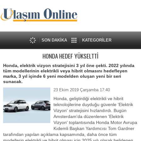
SON DAKİKA
KATEGORİLER
HONDA HEDEF YÜKSELTTİ
Honda, elektrik vizyon stratejisini 3 yıl öne çekti. 2022 yılında
tüm modellerinin elektrikli veya hibrit olmasını hedefleyen
marka, 3 yıl içinde 6 yeni modelden oluşan yeni bir seri
sunacak.
23 Ekim 2019 Çarşamba 17:40
Honda, geliştirdiği elektrikli ve hibrit
teknolojilerine duyduğu güvenle ‘Elektrik
Vizyon' stratejisini hızlandırdı. Bugün
Amsterdam'da düzenlenen 'Elektrik
Vizyon' toplantısında Honda Motor Avrupa
Kıdemli Başkan Yardımcısı Tom Gardner
tarafından yapılan açıklama kapsamında, daha önce tüm
modellerin elektrikli ve hibrit olması için 2025 yılı olarak belirlenen