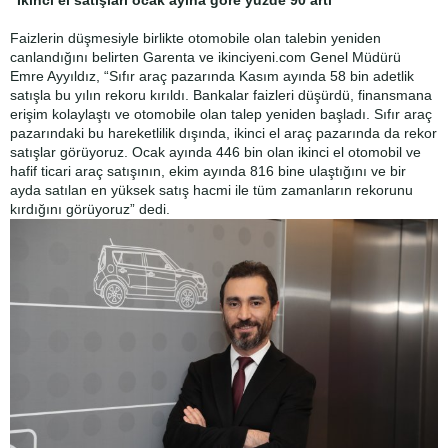
“İkinci el satışları ocak ayına göre yüzde 90 artı”
Faizlerin düşmesiyle birlikte otomobile olan talebin yeniden
canlandığını belirten Garenta ve ikinciyeni.com Genel Müdürü
Emre Ayyıldız, “Sıfır araç pazarında Kasım ayında 58 bin adetlik
satışla bu yılın rekoru kırıldı. Bankalar faizleri düşürdü, finansmana
erişim kolaylaştı ve otomobile olan talep yeniden başladı. Sıfır araç
pazarındaki bu hareketlilik dışında, ikinci el araç pazarında da rekor
satışlar görüyoruz. Ocak ayında 446 bin olan ikinci el otomobil ve
hafif ticari araç satışının, ekim ayında 816 bine ulaştığını ve bir
ayda satılan en yüksek satış hacmi ile tüm zamanların rekorunu
kırdığını görüyoruz” dedi.