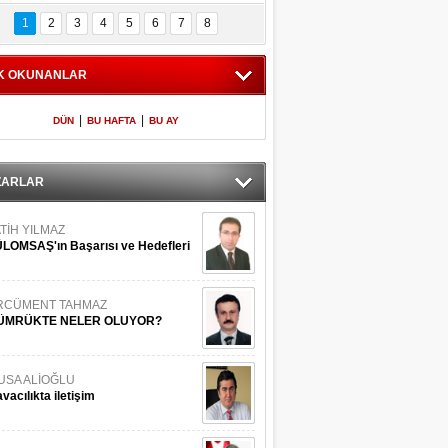
Bilinmeyen 
İşte Meclis'e giren 
nleriyle İstanbul 
600 milletvekilinin 
1
2
3
4
5
6
7
8
Adaları
listesi
K OKUNANLAR
|
|
DÜN
BU HAFTA
BU AY
ZARLAR
TİH YILMAZ
LOMSAŞ'ın Başarısı ve Hedefleri
RCÜMENT TAHMAZ
ÜMRÜKTE NELER OLUYOR?
USA ALİOĞLU
vacılıkta iletişim