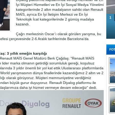
İyi Müşteri Hizmetleri ve En İyi Sosyal Medya Yönetimi
kategorilerinde 2 altın madalyanın sahibi olan Renault
MAİS, ayrıca En İyi İletişim Merkezi ve En İyi
1
Teknolojik İcat kategorilerinde 2 gümüş madalya
kazandı.
Çağrı merkezinin Oscar’ı olarak görülen yarışma, bu
fesi çerçevesinde 2-6 Aralık tarihlerinde Barcelona’da
FOT
: 3 yıllık emeğin karşılığı
an Renault MAİS Genel Müdürü Berk Çağdaş: "Renault MAİS
lider marka olmanın getirdiği sorumluluk gereği, koşulsuz
rında 3 yıldır önemli bir yol kat ettik.Uluslararası platformlarda
 World yarışmasının dünya finallerinde kazandığımız 2 altın ve 2
lığı olarak görüyoruz. Müşteri memnuniyetine verdiğimiz
ından büyük gurur duyuyoruz. Renault Diyalog platformu ile
Tü
daşlarımıza daha iyi hizmet vermeye devam edeceğiz" dedi.