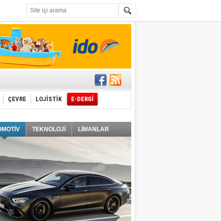
t edecek
ÇEVRE
LOJİSTİK
E-DERGİ
ğlayacak
OMOTİV
TEKNOLOJİ
LİMANLAR
i