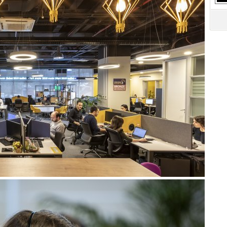
S
Ne
A
"L
M
Ba