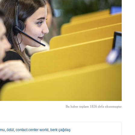
Bu haber toplam 1826 defa okunmuştur
rmu
,
ödül
,
contact center world
,
berk çağdaş