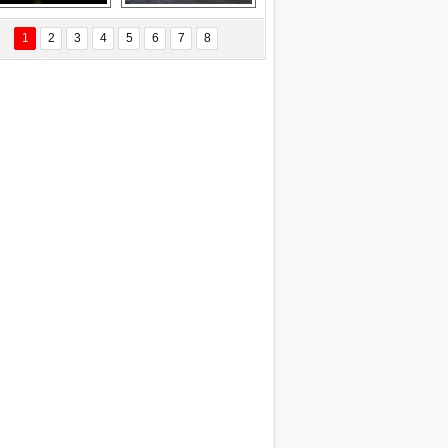
EÇİL ÖZYANIK
Delta uçağına 
Ford Focus RS 
 Değişti?
yıldırım çarptı
(2015)
1
2
3
4
5
6
7
8
DNAN SAKA
iman Kenti Aliağa"
ERİÇ KÖYATASI
yraksız Vatan !