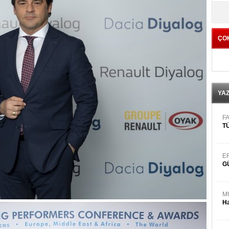
yö
ÇO
YA
FA
TÜ
E
G
M
Ha