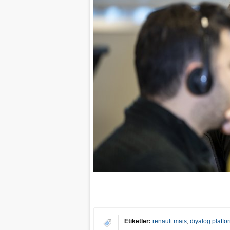
Etiketler:
renault mais
,
diyalog platfo