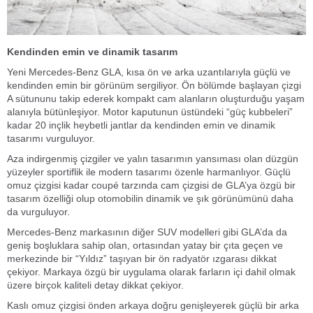
Kendinden emin ve dinamik tasarım
Yeni Mercedes-Benz GLA, kısa ön ve arka uzantılarıyla güçlü ve
kendinden emin bir görünüm sergiliyor. Ön bölümde başlayan çizgi
A sütununu takip ederek kompakt cam alanların oluşturduğu yaşam
alanıyla bütünleşiyor. Motor kaputunun üstündeki “güç kubbeleri”
kadar 20 inçlik heybetli jantlar da kendinden emin ve dinamik
tasarımı vurguluyor.
Aza indirgenmiş çizgiler ve yalın tasarımın yansıması olan düzgün
yüzeyler sportiflik ile modern tasarımı özenle harmanlıyor. Güçlü
omuz çizgisi kadar coupé tarzında cam çizgisi de GLA’ya özgü bir
tasarım özelliği olup otomobilin dinamik ve şık görünümünü daha
da vurguluyor.
Mercedes-Benz markasının diğer SUV modelleri gibi GLA’da da
geniş boşluklara sahip olan, ortasından yatay bir çıta geçen ve
merkezinde bir “Yıldız” taşıyan bir ön radyatör ızgarası dikkat
çekiyor. Markaya özgü bir uygulama olarak farların içi dahil olmak
üzere birçok kaliteli detay dikkat çekiyor.
Kaslı omuz çizgisi önden arkaya doğru genişleyerek güçlü bir arka