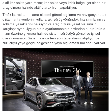
aktif kör nokta yardımcısı; kör nokta veya kritik bölge içerisinde bir
araç olması halinde aktif olarak fren yapabiliyor.
Trafik işareti tanımlama sistemi görsel algılama ve navigasyona ait
dijital harita verilerini kullanarak; sürüş yönündeki hız sınırlarını ve
sollama yasaklarını belirliyor ve araç hızı ile yasal hız sınırını
karşılaştırıyor. Uygun hızın ayarlanmasının ardından sürücünün o
hızın üzerine çıkması halinde sistem sürücüyü görsel ve işitsel
olarak uyarıyor. Sistem ayrıca ters yön tabelalarını algılıyor ve
sürücüyü yaya geçidi bölgesinde yaya algılaması halinde uyarıyor.