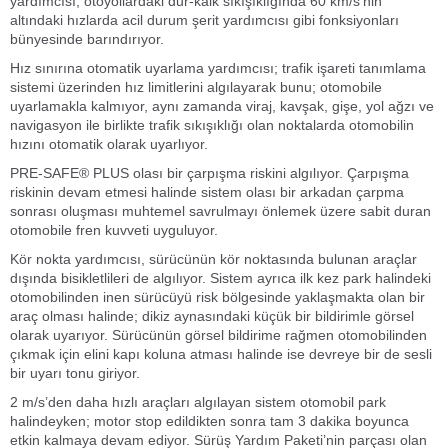
yardımcısı; otoyollardaki dur-kalk sıkışıklığında 60 km/s’nin
altındaki hızlarda acil durum şerit yardımcısı gibi fonksiyonları
bünyesinde barındırıyor.
Hız sınırına otomatik uyarlama yardımcısı; trafik işareti tanımlama
sistemi üzerinden hız limitlerini algılayarak bunu; otomobile
uyarlamakla kalmıyor, aynı zamanda viraj, kavşak, gişe, yol ağzı ve
navigasyon ile birlikte trafik sıkışıklığı olan noktalarda otomobilin
hızını otomatik olarak uyarlıyor.
PRE-SAFE
®
PLUS olası bir çarpışma riskini algılıyor. Çarpışma
riskinin devam etmesi halinde sistem olası bir arkadan çarpma
sonrası oluşması muhtemel savrulmayı önlemek üzere sabit duran
otomobile fren kuvveti uyguluyor.
Kör nokta yardımcısı, sürücünün kör noktasında bulunan araçlar
dışında bisikletlileri de algılıyor. Sistem ayrıca ilk kez park halindeki
otomobilinden inen sürücüyü risk bölgesinde yaklaşmakta olan bir
araç olması halinde; dikiz aynasındaki küçük bir bildirimle görsel
olarak uyarıyor. Sürücünün görsel bildirime rağmen otomobilinden
çıkmak için elini kapı koluna atması halinde ise devreye bir de sesli
bir uyarı tonu giriyor.
2 m/s’den daha hızlı araçları algılayan sistem otomobil park
halindeyken; motor stop edildikten sonra tam 3 dakika boyunca
etkin kalmaya devam ediyor. Sürüş Yardım Paketi’nin parçası olan