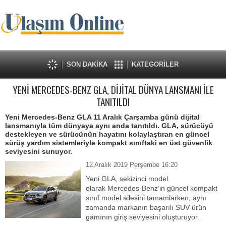
SON DAKİKA
KATEGORİLER
YENİ MERCEDES-BENZ GLA, DİJİTAL DÜNYA LANSMANI İLE
TANITILDI
Yeni Mercedes-Benz GLA 11 Aralık Çarşamba günü dijital
lansmanıyla tüm dünyaya aynı anda tanıtıldı. GLA, sürücüyü
destekleyen ve sürücünün hayatını kolaylaştıran en güncel
sürüş yardım sistemleriyle kompakt sınıftaki en üst güvenlik
seviyesini sunuyor.
12 Aralık 2019 Perşembe 16:20
Yeni GLA, sekizinci model
olarak Mercedes-Benz’in güncel kompakt
sınıf model ailesini tamamlarken, aynı
zamanda markanın başarılı SUV ürün
gamının giriş seviyesini oluşturuyor.