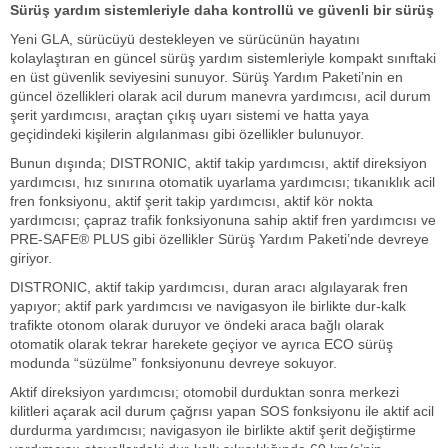
Sürüş yardım sistemleriyle daha kontrollü ve güvenli bir sürüş
Yeni GLA, sürücüyü destekleyen ve sürücünün hayatını
kolaylaştıran en güncel sürüş yardım sistemleriyle kompakt sınıftaki
en üst güvenlik seviyesini sunuyor. Sürüş Yardım Paketi’nin en
güncel özellikleri olarak acil durum manevra yardımcısı, acil durum
şerit yardımcısı, araçtan çıkış uyarı sistemi ve hatta yaya
geçidindeki kişilerin algılanması gibi özellikler bulunuyor.
Bunun dışında; DISTRONIC, aktif takip yardımcısı, aktif direksiyon
yardımcısı, hız sınırına otomatik uyarlama yardımcısı; tıkanıklık acil
fren fonksiyonu, aktif şerit takip yardımcısı, aktif kör nokta
yardımcısı; çapraz trafik fonksiyonuna sahip aktif fren yardımcısı ve
PRE-SAFE® PLUS gibi özellikler Sürüş Yardım Paketi’nde devreye
giriyor.
DISTRONIC, aktif takip yardımcısı, duran aracı algılayarak fren
yapıyor; aktif park yardımcısı ve navigasyon ile birlikte dur-kalk
trafikte otonom olarak duruyor ve öndeki araca bağlı olarak
otomatik olarak tekrar harekete geçiyor ve ayrıca ECO sürüş
modunda “süzülme” fonksiyonunu devreye sokuyor.
Aktif direksiyon yardımcısı; otomobil durduktan sonra merkezi
kilitleri açarak acil durum çağrısı yapan SOS fonksiyonu ile aktif acil
durdurma yardımcısı; navigasyon ile birlikte aktif şerit değiştirme