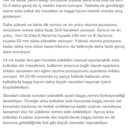
GLA daha geniş bir iç mekân hacmi sunuyor. Tabloda da görüldüğü
üzere arka koltuk diz mesafesi ve bagaj hacmi önemli oranda artış
gösteriyor:
Daha yüksek ve daha dik sürücü ve ön yolcu oturma pozisyonu,
öncüsüne oranla daha fazla SUV karakteri sunuyor. Sürücü ve ön
yolcu, Yeni GLA’da A-Serisi’ne kıyasla 140 mm ve B-Serisi’ne
kıyasla 50 mm daha yüksekte oturuyor. Yüksek oturma pozisyonu
kadar daha ince sütun tasarımlarının da katkısıyla daha fazla görüş
alanı sunuluyor.
14 cm kadar ileri-geri hareket edebilen manuel ayarlanabilir arka
koltuklar diz mesafesini; kullanım amacına bağlı olarak ayarlama
imkânı sunarken sırt eğimi oturma pozisyonunu ayarlama imkânı
sunuyor. 40:20:40 oranında üç parça halinde katlanan arka
koltuklarla bagaj hacmi daha büyük nesneleri taşımak üzere
büyütülebiliyor.
Standart olarak sunulan yükseklik ayarlı bagaj zemini fonksiyonelliği
destekliyor. Örneğin arka koltuklar katlı konumda bagaj zemini üst
konumda tutulursa ön koltuk sırtlıklarına kadar uzanan neredeyse
tamamen düz bir yükleme zemini elde edilebiliyor. Ayrıca arka
koltuklar kızaklar üzerinde ileri kaydırılarak bagaj zemini en alt
konuma getirildiğinde koli gibi büyük nesneler taşınabiliyor.