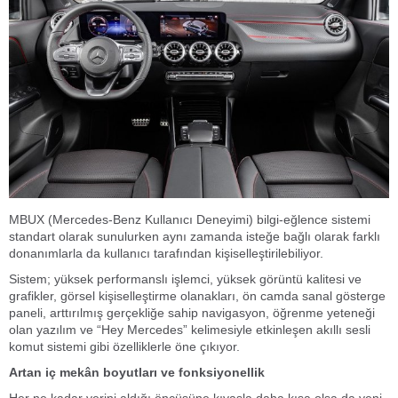
MBUX (Mercedes-Benz Kullanıcı Deneyimi) bilgi-eğlence sistemi
standart olarak sunulurken aynı zamanda isteğe bağlı olarak farklı
donanımlarla da kullanıcı tarafından kişiselleştirilebiliyor.
Sistem; yüksek performanslı işlemci, yüksek görüntü kalitesi ve
grafikler, görsel kişiselleştirme olanakları, ön camda sanal gösterge
paneli, arttırılmış gerçekliğe sahip navigasyon, öğrenme yeteneği
olan yazılım ve “Hey Mercedes” kelimesiyle etkinleşen akıllı sesli
komut sistemi gibi özelliklerle öne çıkıyor.
Artan iç mekân boyutları ve fonksiyonellik
Her ne kadar yerini aldığı öncüsüne kıyasla daha kısa olsa da yeni