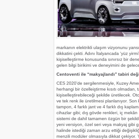
markanın elektrikli ulaşım vizyonunu yansıtı
dikkatini çekti. Adını İtalyancada ‘yüz yi
kişiselleştirme konusunda sınırsız bir de
gelen bilgi birikimi ve deneyimini de gelec
Centoventi ile “makyajlandı” tabiri de
CES 2020’de sergilenmesiyle, Kuzey Ameri
herhangi bir özelleiştirme kısıtı olmadan,
kişiselleştirebileceği şekilde üretilecek. O
ve tek renk ile üretilmesi planlanıyor. Son k
tampon, 4 farklı jant ve 4 farklı dış kapla
cihazlar gibi; dış gövde renkleri, iç mekân m
sistemi de dahil tamamen özgün bir şekilde
yeni versiyon, özel seri veya makyaj gibi 
halinde istediği zaman arzu ettiği değişikli
menzili modüler olmasıyla dikkat çekiyor. 