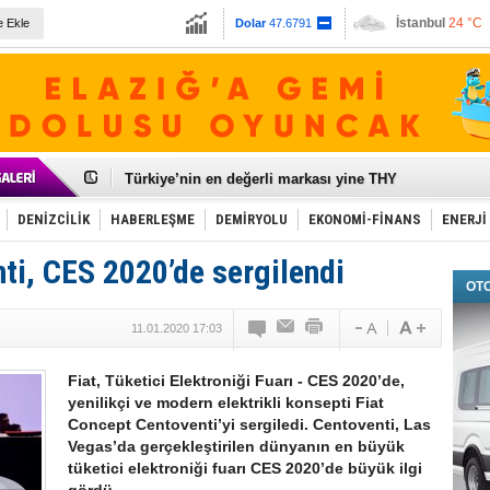
İstanbul
24 °C
e Ekle
Dolar
47.6791
Ankara
32 °C
Euro
55.1258
Galataport Projesi'nde sona yaklaşıldı
BMW, deniz biyoyakıtını UECC, GoodShipping ile tes
Kiralık minibüse talep artışı var
VW'de üst düzey atama
Ünye Limanı Türkiye'yi lider yapacak
Türkiye’nin en değerli markası yine THY
İzmir-Antalya seyahat süresi 3 saate inecek
Osmanlı'nın projesi ülkeye milyarlarca dolar gelir sa
DENİZCİLİK
HABERLEŞME
DEMİRYOLU
EKONOMİ-FİNANS
ENERJİ
Otomotivde üretim artıyor, satış beklentileri yükseldi
Toyota Türkiye, 800 kişi istihdam edecek
ti, CES 2020’de sergilendi
Otomobil ihracatı mayıs ayında yüzde 56 azaldı
OT
HAVAŞ 21 havalimanında hizmete başladı
İran'a ait yük gemisi Irak karasularında battı
11.01.2020 17:03
'Jet uçak' çözümü ile gemi ihracatına hareketlilik geld
Rus savaş gemisi Çanakkale Boğazı’ndan geçti
Fiat, Tüketici Elektroniği Fuarı - CES 2020’de,
yenilikçi ve modern elektrikli konsepti Fiat
Concept Centoventi’yi sergiledi. Centoventi, Las
Vegas’da gerçekleştirilen dünyanın en büyük
tüketici elektroniği fuarı CES 2020’de büyük ilgi