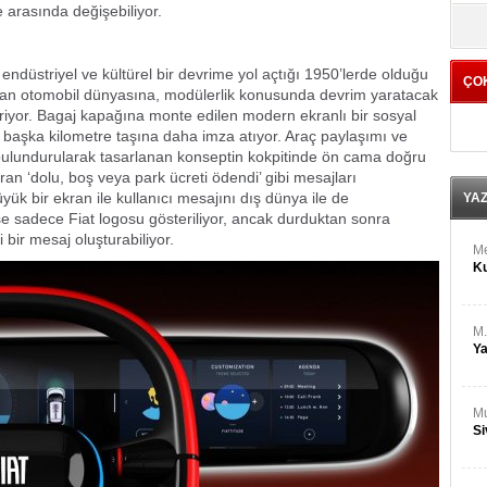
M
 arasında değişebiliyor.
yö
Ha
endüstriyel ve kültürel bir devrime yol açtığı 1950’lerde olduğu
ÇO
Bİ
 olan otomobil dünyasına, modülerlik konusunda devrim yaratacak
Cu
tiriyor. Bagaj kapağına monte edilen modern ekranlı bir sosyal
ka
başka kilometre taşına daha imza atıyor. Araç paylaşımı ve
 bulundurularak tasarlanan konseptin kokpitinde ön cama doğru
Ah
n ‘dolu, boş veya park ücreti ödendi’ gibi mesajları
Ku
yük bir ekran ile kullanıcı mesajını dış dünya ile de
YA
se sadece Fiat logosu gösteriliyor, ancak durduktan sonra
ir mesaj oluşturabiliyor.
M
Ku
M.
Ya
Mu
Si