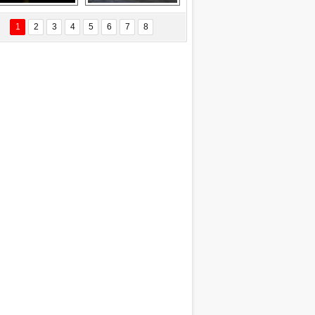
Delta uçağına 
Ford Focus RS 
yıldırım çarptı
(2015)
1
2
3
4
5
6
7
8