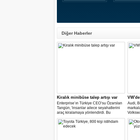
Diğer Haberler
Kiralık minibüse talep artışı var
VW'de
Enterprise’ın Türkiye CEO’su Özarslan
Audi, B
Tangün, 'insanlar ailece seyahatlerini
markal
araç kiralamaya yönlendirdi. Bu
Volkswa
noktada, bavul kullanımı ve kişi sayısı,
değişim
minibüs ve SUV gövde tipli araç
temsilci
kiralamada geçen yıla göre yüzde 60’a
müzake
varan artışlar yaşadık" dedi.
gelmesi