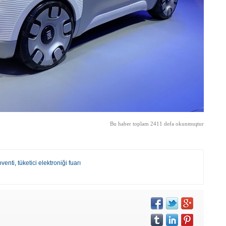
Bu haber toplam 2411 defa okunmuştur
oventi
,
tüketici elektroniği fuarı