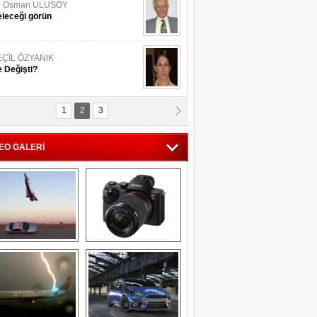
li Osman ULUSOY
leceği görün
EÇİL ÖZYANIK
 Değişti?
1
2
3
DNAN SAKA
iman Kenti Aliağa"
EO GALERİ
ERİÇ KÖYATASI
yraksız Vatan !
Savaş uçağı 
Sony Alpha 7R II ön 
pilotundan 
inceleme
muhteşem gösteri