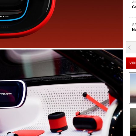
A
Ge
S
Ne
A
"L
VİD
M
Ba