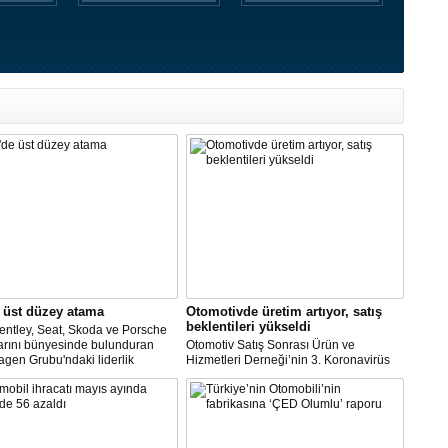
 üst düzey atama
Otomotivde üretim artıyor, satış
beklentileri yükseldi
entley, Seat, Skoda ve Porsche
arını bünyesinde bulunduran
Otomotiv Satış Sonrası Ürün ve
gen Grubu'ndaki liderlik
Hizmetleri Derneği’nin 3. Koronavirüs
inin şirketin güçlü işçi
Etki Araştırması’na göre; üretime devam
leriyle maliyet indirimini
eden şirketlerin oranı yükselişe geçti.
re etmeye çalıştığı bir zamanda
Ara veren şirketler ise bu ay
 dikkati çekti.
çalışmalarına başlayacaklarını açıkladı.