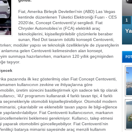
gördü.
Fiat, Amerika Birleşik Devletleri'nin (ABD) Las Vegas
kentinde düzenlenen Tüketici Elektroniği Fuarı - CES
1
2020’de, Concept Centoventi’yi sergiledi. Fiat
Chrysler Automobiles’ın (FCA) elektrikli araç
4 Kapılı AMG GT Coupe
Ya
teknolojilerini, kişiselleştirilebilir çözümlerle beraber
Türkiye'de satışa çıktı
sunan, Red Dot tasarım ödüllü konsepti Centoventi,
rken; modüler yapısı ve teknolojik özellikleriyle de ziyaretçilerin
rmi’ anlamına gelen Centoventi kelimesinden alan konsept,
neyim sunmaya hazırlanırken, markanın 120 yıllık geçmişinden
FOT
eğe taşıyor.
ğişecek
ka pazarında ilk kez gösterilmiş olan Fiat Concept Centoventi,
 tamamen kullanıcının zevkine ve ihtiyaçlarına göre
FA
tomobilin, üretim sürecini basitleştirmek için sadece tek tip olarak
TÜ
ullanıcı, ‘4U’ programını kullanarak 4 farklı tavan tipi, 4 farklı
Tü
ma seçenekleriyle otomobili kişiselleştirebiliyor. Otomobil modern
imarisi, çıkarılabilir ve eklenebilir tavan yapısı ile bilgi-eğlence
E
 yapılandırılabiliyor. Fiat Centoventi kullanıcısının, markanın
G
güncellemelerini beklemesi gerekmiyor. Kullanıcı, talep etmesi
ği yaparak otomobilini güncelleyebiliyor. Fiat Centoventi’nin
Yenilikçi batarya mimarisi sayesinde araç menzili kullanım