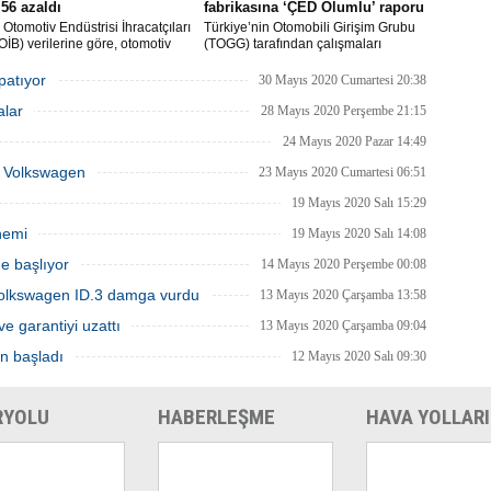
56 azaldı
fabrikasına ‘ÇED Olumlu’ raporu
Otomotiv Endüstrisi İhracatçıları
Türkiye’nin Otomobili Girişim Grubu
 (OİB) verilerine göre, otomotiv
(TOGG) tarafından çalışmaları
isi Covid-19 salgınının etkisinin
planlandığı biçimde sürdürülen
ü Mayıs ayında geçen senenin
Türkiye’nin Otomobili yatırımı Bursa’nın
apatıyor
30 Mayıs 2020 Cumartesi 20:38
önemine göre yüzde 56 düşüşle 1
Gemlik ilçesinde inşa edilecek olan
alar
203 milyon dolar ihracat
fabrika inşaatının başlayabilmesi için
28 Mayıs 2020 Perşembe 21:15
eştirdi.
gerekli ÇED raporunu olumlu olarak
24 Mayıs 2020 Pazar 14:49
aldı.
ka Volkswagen
23 Mayıs 2020 Cumartesi 06:51
19 Mayıs 2020 Salı 15:29
nemi
19 Mayıs 2020 Salı 14:08
e başlıyor
14 Mayıs 2020 Perşembe 00:08
Volkswagen ID.3 damga vurdu
13 Mayıs 2020 Çarşamba 13:58
ve garantiyi uzattı
13 Mayıs 2020 Çarşamba 09:04
en başladı
12 Mayıs 2020 Salı 09:30
RYOLU
HABERLEŞME
HAVA YOLLARI