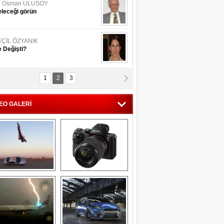
li Osman ULUSOY
leceği görün
EÇİL ÖZYANIK
 Değişti?
1
2
3
DNAN SAKA
iman Kenti Aliağa"
EO GALERİ
ERİÇ KÖYATASI
yraksız Vatan !
Savaş uçağı 
Sony Alpha 7R II ön 
pilotundan 
inceleme
muhteşem gösteri