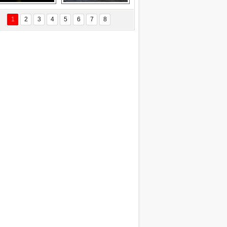
Delta uçağına 
Ford Focus RS 
yıldırım çarptı
(2015)
1
2
3
4
5
6
7
8