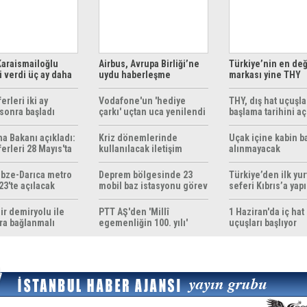
araismailoğlu
Airbus, Avrupa Birliği’ne
Türkiye’nin en değ
 verdi üç ay daha
uydu haberleşme
markası yine THY
z
çözümleri sunuyor
erleri iki ay
Vodafone'un 'hediye
THY, dış hat uçuşla
sonra başladı
çarkı' uçtan uca yenilendi
başlama tarihini aç
ma Bakanı açıkladı:
Kriz dönemlerinde
Uçak içine kabin b
erleri 28 Mayıs'ta
kullanılacak iletişim
alınmayacak
r
yöntemleri rehberi
hazırlandı
bze-Darıca metro
Deprem bölgesinde 23
Türkiye’den ilk yurt
23'te açılacak
mobil baz istasyonu görev
seferi Kıbrıs’a yap
yapıyor
ir demiryolu ile
PTT AŞ'den 'Millî
1 Haziran'da iç hat
ra bağlanmalı
egemenliğin 100. yılı'
uçuşları başlıyor
konulu anma pulu