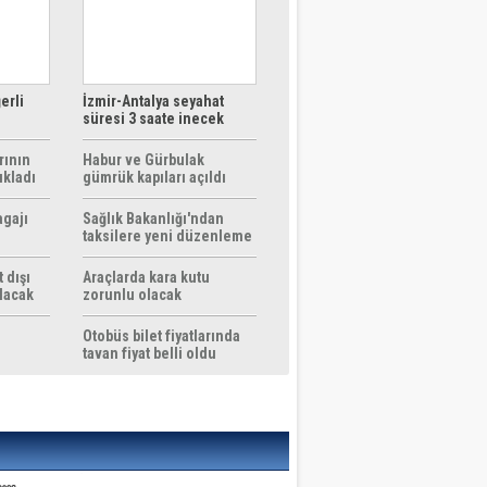
erli
İzmir-Antalya seyahat
süresi 3 saate inecek
rının
Habur ve Gürbulak
ıkladı
gümrük kapıları açıldı
agajı
Sağlık Bakanlığı'ndan
taksilere yeni düzenleme
 dışı
Araçlarda kara kutu
ılacak
zorunlu olacak
Otobüs bilet fiyatlarında
tavan fiyat belli oldu