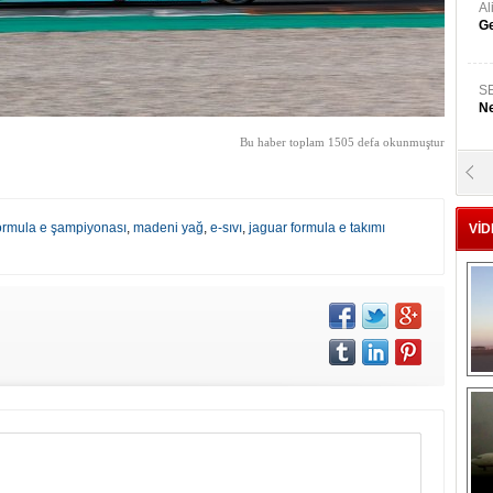
A
Ge
S
Ne
Bu haber toplam 1505 defa okunmuştur
A
"L
ormula e şampiyonası
,
madeni yağ
,
e-sıvı
,
jaguar formula e takımı
VİD
M
Ba