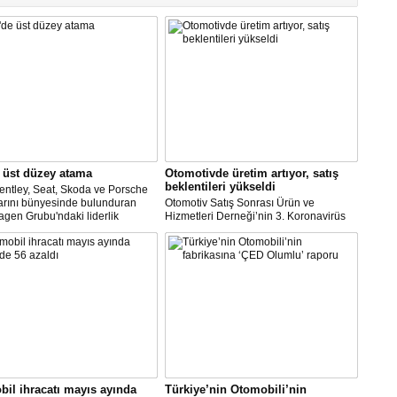
 üst düzey atama
Otomotivde üretim artıyor, satış
beklentileri yükseldi
entley, Seat, Skoda ve Porsche
arını bünyesinde bulunduran
Otomotiv Satış Sonrası Ürün ve
gen Grubu'ndaki liderlik
Hizmetleri Derneği’nin 3. Koronavirüs
inin şirketin güçlü işçi
Etki Araştırması’na göre; üretime devam
leriyle maliyet indirimini
eden şirketlerin oranı yükselişe geçti.
re etmeye çalıştığı bir zamanda
Ara veren şirketler ise bu ay
 dikkati çekti.
çalışmalarına başlayacaklarını açıkladı.
il ihracatı mayıs ayında
Türkiye’nin Otomobili’nin