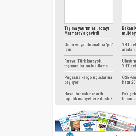
Taşıma yatırımları, rotayı
Bakan K
Marmaray'a çevirdi
müjdeyi
ücretsi
Gemi ve yat ihracatına 'jet'
YHT sef
izin
aradan 
Rusya, Türk karayolu
Ulaştır
taşımacılarına kısıtlama
YHT sef
getirebilir
başlıyo
Pegasus kargo uçuşlarına
OSB-Ge
başlıyor
hattı 20
Hava ihracatımız arttı
Eskişeh
lojistik maliyetlere destek
limanla
gerek