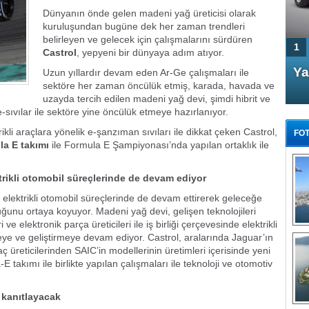
Dünyanın önde gelen madeni yağ üreticisi olarak
kuruluşundan bugüne dek her zaman trendleri
belirleyen ve gelecek için çalışmalarını sürdüren
1
Castrol
, yepyeni bir dünyaya adım atıyor.
4 Kapılı AMG GT Coupe
Ya
Uzun yıllardır devam eden Ar-Ge çalışmaları ile
Türkiye'de satışa çıktı
sektöre her zaman öncülük etmiş, karada, havada ve
uzayda tercih edilen madeni yağ devi, şimdi hibrit ve
 e-sıvılar ile sektöre yine öncülük etmeye hazırlanıyor.
ikli araçlara yönelik e-şanzıman sıvıları ile dikkat çeken Castrol,
FOT
a E takımı
ile Formula E Şampiyonası’nda yapılan ortaklık ile
trikli otomobil süreçlerinde de devam ediyor
ı elektrikli otomobil süreçlerinde de devam ettirerek geleceğe
FA
uğunu ortaya koyuyor. Madeni yağ devi, gelişen teknolojileri
TÜ
e elektronik parça üreticileri ile iş birliği çerçevesinde elektrikli
Tü
tmeye ve geliştirmeye devam ediyor. Castrol, aralarında Jaguar’ın
ç üreticilerinden SAIC’in modellerinin üretimleri içerisinde yeni
E
E takımı ile birlikte yapılan çalışmaları ile teknoloji ve otomotiv
G
e kanıtlayacak