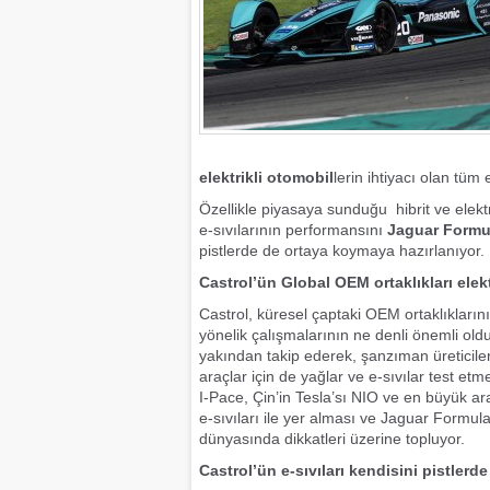
elektrikli otomobil
lerin ihtiyacı olan tüm
Özellikle piyasaya sunduğu hibrit ve elektr
e-sıvılarının performansını
Jaguar Formul
pistlerde de ortaya koymaya hazırlanıyor.
Castrol’ün Global OEM ortaklıkları elek
Castrol, küresel çaptaki OEM ortaklıkların
yönelik çalışmalarının ne denli önemli old
yakından takip ederek, şanzıman üreticileri v
araçlar için de yağlar ve e-sıvılar test e
I-Pace, Çin’in Tesla’sı NIO ve en büyük ara
e-sıvıları ile yer alması ve Jaguar Formula-
dünyasında dikkatleri üzerine topluyor.
Castrol’ün e-sıvıları kendisini pistlerd