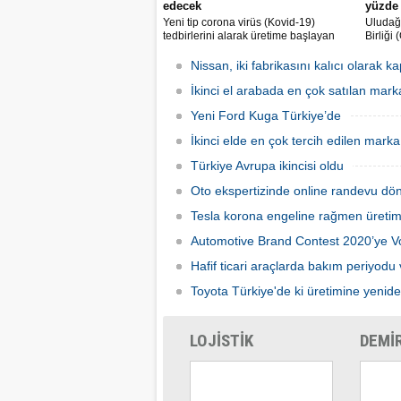
edecek
yüzde 
Yeni tip corona virüs (Kovid-19)
Uludağ 
tedbirlerini alarak üretime başlayan
Birliği
Toyota Otomotiv Sanayi Türkiye, üretim
endüstr
ve ihracat hedeflerini artırmak için
sürdüğ
Nissan, iki fabrikasını kalıcı olarak k
İŞKUR üzerinden 800 kişilik ilave
aynı d
istihdam sağlayacak.
İkinci el arabada en çok satılan mark
milyar 
gerçekl
Yeni Ford Kuga Türkiye’de
İkinci elde en çok tercih edilen mar
Türkiye Avrupa ikincisi oldu
Oto ekspertizinde online randevu dö
Tesla korona engeline rağmen üretim
Automotive Brand Contest 2020’ye 
Hafif ticari araçlarda bakım periyodu 
Toyota Türkiye'de ki üretimine yenid
LOJİSTİK
DEMİ