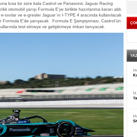
M
ına kısa bir süre kala Castrol ve Panasonic Jaguar Racing
yö
Ha
li otomobil yarışı Formula E’ye birlikte hazırlanma kararı aldı.
iği e-sıvılar ve e-gresler Jaguar’ın I-TYPE 4 aracında kullanılacak
jiler Formula E’de yarışacak. Formula E Şampiyonası, Castrol’ün
ÇO
Bİ
oşullarında test etmeye ve geliştirmeye imkan tanıyacak.
Cu
ka
Ah
Ku
YA
M
Ku
M.
Ya
Mu
Si