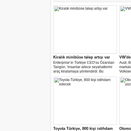
Kiralık minibüse talep artışı var
VW'de
Enterprise’ın Türkiye CEO’su Özarslan
Audi, B
Tangün, 'insanlar ailece seyahatlerini
markal
araç kiralamaya yönlendirdi. Bu
Volkswa
noktada, bavul kullanımı ve kişi sayısı,
değişim
minibüs ve SUV gövde tipli araç
temsilci
kiralamada geçen yıla göre yüzde 60’a
müzake
varan artışlar yaşadık" dedi.
gelmesi
Toyota Türkiye, 800 kişi istihdam
Otomob