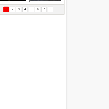
EÇİL ÖZYANIK
Delta uçağına 
Ford Focus RS 
 Değişti?
yıldırım çarptı
(2015)
1
2
3
4
5
6
7
8
DNAN SAKA
iman Kenti Aliağa"
ERİÇ KÖYATASI
yraksız Vatan !