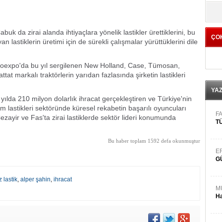
yö
uk da zirai alanda ihtiyaçlara yönelik lastikler ürettiklerini, bu
ÇO
astiklerin üretimi için de sürekli çalışmalar yürüttüklerini dile
 Agroexpo'da bu yıl sergilenen New Holland, Case, Tümosan,
t markalı traktörlerin yarıdan fazlasında şirketin lastikleri
YA
yılda 210 milyon dolarlık ihracat gerçekleştiren ve Türkiye'nin
rım lastikleri sektöründe küresel rekabetin başarılı oyuncuları
FA
ezayir ve Fas'ta zirai lastiklerde sektör lideri konumunda
TÜ
Bu haber toplam 1592 defa okunmuştur
E
G
 lastik
,
alper şahin
,
ihracat
M
Ha