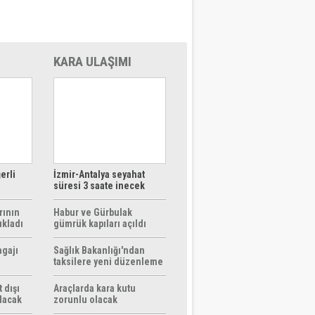
KARA ULAŞIMI
erli
İzmir-Antalya seyahat
süresi 3 saate inecek
rının
Habur ve Gürbulak
ıkladı
gümrük kapıları açıldı
agajı
Sağlık Bakanlığı'ndan
taksilere yeni düzenleme
 dışı
Araçlarda kara kutu
ılacak
zorunlu olacak