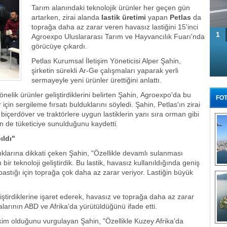
Tarım alanındaki teknolojik ürünler her geçen gün
artarken, zirai alanda
lastik üretimi
yapan
Petlas
da
toprağa daha az zarar veren havasız lastiğini 15'inci
1
Agroexpo Uluslararası Tarım ve Hayvancılık Fuarı'nda
görücüye çıkardı.
Petlas Kurumsal İletişim Yöneticisi Alper Şahin,
şirketin sürekli Ar-Ge çalışmaları yaparak yerli
sermayeyle yeni ürünler ürettiğini anlattı.
 yönelik ürünler geliştirdiklerini belirten Şahin, Agroexpo'da bu
FOT
 için sergileme fırsatı bulduklarını söyledi.
Şahin, Petlas'ın zirai
k biçerdöver ve traktörlere uygun lastiklerin yanı sıra orman gibi
rin de tüketiciye sunulduğunu kaydetti.
ıldı"
tıklarına dikkati çeken Şahin, "Özellikle devamlı sulanması
ir teknoloji geliştirdik. Bu lastik, havasız kullanıldığında geniş
Tü
bastığı için toprağa çok daha az zarar veriyor. Lastiğin büyük
iştirdiklerine işaret ederek, havasız ve toprağa daha az zarar
alarının ABD ve Afrika'da yürütüldüğünü ifade etti.
kim olduğunu vurgulayan Şahin, "Özellikle Kuzey Afrika'da