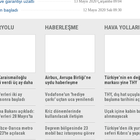
ve garantiyi uzattı
13 Mayıs 2020 Çarşamba 09:04
en başladı
12 Mayıs 2020 Salı 09:30
RYOLU
HABERLEŞME
HAVA YOLLARI
araismailoğlu
Airbus, Avrupa Birliği’ne
Türkiye’nin en değ
 verdi üç ay daha
uydu haberleşme
markası yine THY
z
çözümleri sunuyor
erleri iki ay
Vodafone'un 'hediye
THY, dış hat uçuşla
sonra başladı
çarkı' uçtan uca yenilendi
başlama tarihini aç
ma Bakanı açıkladı:
Kriz dönemlerinde
Uçak içine kabin b
erleri 28 Mayıs'ta
kullanılacak iletişim
alınmayacak
r
yöntemleri rehberi
hazırlandı
bze-Darıca metro
Deprem bölgesinde 23
Türkiye’den ilk yurt
23'te açılacak
mobil baz istasyonu görev
seferi Kıbrıs’a yap
yapıyor