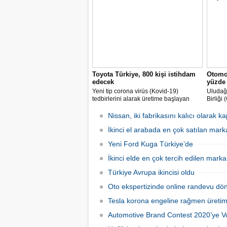
varan artışlar yaşadık" dedi.
gelmesi
Toyota Türkiye, 800 kişi istihdam
Otomob
edecek
yüzde 
Yeni tip corona virüs (Kovid-19)
Uludağ 
tedbirlerini alarak üretime başlayan
Birliği
Toyota Otomotiv Sanayi Türkiye, üretim
endüstr
ve ihracat hedeflerini artırmak için
sürdüğ
Nissan, iki fabrikasını kalıcı olarak k
İŞKUR üzerinden 800 kişilik ilave
aynı d
istihdam sağlayacak.
İkinci el arabada en çok satılan mark
milyar 
gerçekl
Yeni Ford Kuga Türkiye’de
İkinci elde en çok tercih edilen mar
Türkiye Avrupa ikincisi oldu
Oto ekspertizinde online randevu dö
Tesla korona engeline rağmen üretim
Automotive Brand Contest 2020’ye 