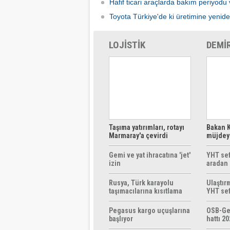
Hafif ticari araçlarda bakım periyodu 
Toyota Türkiye'de ki üretimine yenid
LOJİSTİK
DEMİ
Taşıma yatırımları, rotayı
Bakan K
Marmaray'a çevirdi
müjdeyi
ücretsi
Gemi ve yat ihracatına 'jet'
YHT sef
izin
aradan 
Rusya, Türk karayolu
Ulaştır
taşımacılarına kısıtlama
YHT sef
getirebilir
başlıyo
Pegasus kargo uçuşlarına
OSB-Ge
başlıyor
hattı 20