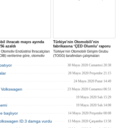
 dikkati çekti.
çalışmalarına başlayacaklarını açıkladı.
il ihracatı mayıs ayında
Türkiye’nin Otomobili’nin
56 azaldı
fabrikasına ‘ÇED Olumlu’ raporu
Otomotiv Endüstrisi İhracatçıları
Türkiye’nin Otomobili Girişim Grubu
 (OİB) verilerine göre, otomotiv
(TOGG) tarafından çalışmaları
isi Covid-19 salgınının etkisinin
planlandığı biçimde sürdürülen
ü Mayıs ayında geçen senenin
Türkiye’nin Otomobili yatırımı Bursa’nın
apatıyor
30 Mayıs 2020 Cumartesi 20:38
önemine göre yüzde 56 düşüşle 1
Gemlik ilçesinde inşa edilecek olan
alar
203 milyon dolar ihracat
fabrika inşaatının başlayabilmesi için
28 Mayıs 2020 Perşembe 21:15
eştirdi.
gerekli ÇED raporunu olumlu olarak
24 Mayıs 2020 Pazar 14:49
aldı.
ka Volkswagen
23 Mayıs 2020 Cumartesi 06:51
19 Mayıs 2020 Salı 15:29
nemi
19 Mayıs 2020 Salı 14:08
e başlıyor
14 Mayıs 2020 Perşembe 00:08
Volkswagen ID.3 damga vurdu
13 Mayıs 2020 Çarşamba 13:58