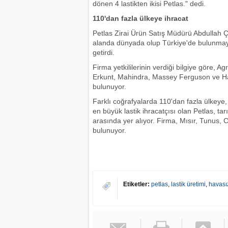
dönen 4 lastikten ikisi Petlas." dedi.
110'dan fazla ülkeye ihracat
Petlas Zirai Ürün Satış Müdürü Abdullah Çab
alanda dünyada olup Türkiye'de bulunmayan l
getirdi.
Firma yetkililerinin verdiği bilgiye göre,
Erkunt, Mahindra, Massey Ferguson ve Hatta
bulunuyor.
Farklı coğrafyalarda 110'dan fazla ülkeye, 
en büyük lastik ihracatçısı olan Petlas, ta
arasında yer alıyor. Firma, Mısır, Tunus, C
bulunuyor.
Etiketler:
petlas
,
lastik üretimi
,
havasız