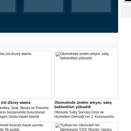
S
Ne
A
"L
M
Ba
 üst düzey atama
Otomotivde üretim artıyor, satış
beklentileri yükseldi
entley, Seat, Skoda ve Porsche
arını bünyesinde bulunduran
Otomotiv Satış Sonrası Ürün ve
gen Grubu'ndaki liderlik
Hizmetleri Derneği’nin 3. Koronavirüs
inin şirketin güçlü işçi
Etki Araştırması’na göre; üretime devam
leriyle maliyet indirimini
eden şirketlerin oranı yükselişe geçti.
re etmeye çalıştığı bir zamanda
Ara veren şirketler ise bu ay