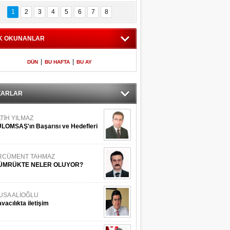
Bilinmeyen 
İşte Meclis'e giren 
nleriyle İstanbul 
600 milletvekilinin 
1
2
3
4
5
6
7
8
Adaları
listesi
K OKUNANLAR
|
|
DÜN
BU HAFTA
BU AY
ZARLAR
TİH YILMAZ
LOMSAŞ'ın Başarısı ve Hedefleri
RCÜMENT TAHMAZ
ÜMRÜKTE NELER OLUYOR?
USA ALİOĞLU
vacılıkta iletişim