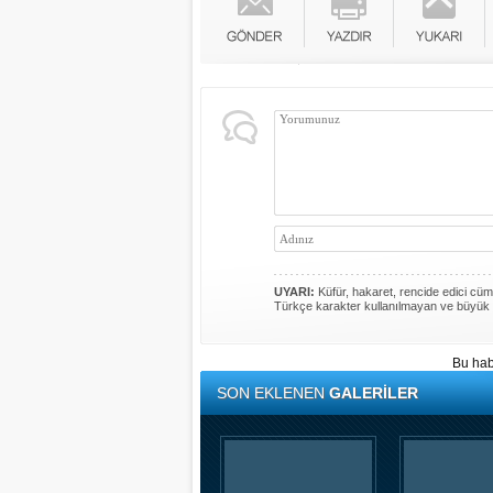
UYARI:
Küfür, hakaret, rencide edici cümle
Türkçe karakter kullanılmayan ve büyük 
Bu hab
SON EKLENEN
GALERİLER