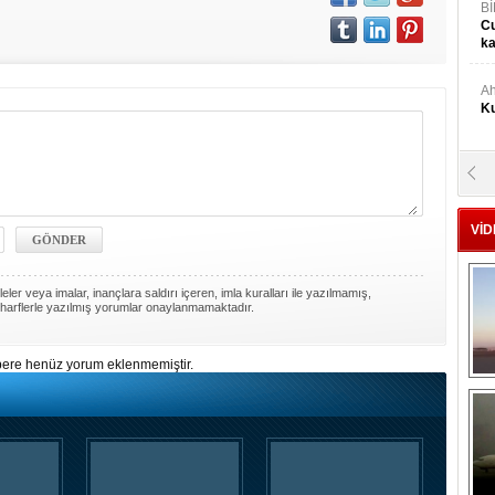
Bİ
Cu
ka
Ah
Ku
M
Ku
VİD
M.
Ya
ler veya imalar, inançlara saldırı içeren, imla kuralları ile yazılmamış,
harflerle yazılmış yorumlar onaylanmamaktadır.
Mu
Si
ere henüz yorum eklenmemiştir.
A
Ge