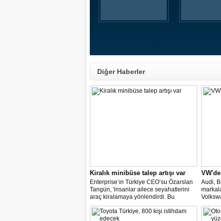
Diğer Haberler
Kiralık minibüse talep artışı var
VW'de
Enterprise’ın Türkiye CEO’su Özarslan
Audi, B
Tangün, 'insanlar ailece seyahatlerini
markal
araç kiralamaya yönlendirdi. Bu
Volkswa
noktada, bavul kullanımı ve kişi sayısı,
değişim
minibüs ve SUV gövde tipli araç
temsilci
kiralamada geçen yıla göre yüzde 60’a
müzake