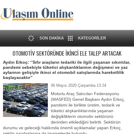
SON DAKİKA
KATEGORİLER
OTOMOTİV SEKTÖRÜNDE İKİNCİ ELE TALEP ARTACAK
Aydın Erkoç: ‘’Sıfır araçların tedariki ile ilgili yaşanan sıkıntılar,
pandemi sebebiyle tüketici alışkanlıklarının değişmesi ve yaz
aylarının gelişiyle ikinci el otomobil satışlarında hareketlilik
başlayacaktır’’
06 Mayıs 2020 Çarşamba 13:24
Motorlu Araç Satıcıları Federasyonu
(MASFED) Genel Başkanı Aydın Erkoç,
pandemi ile birlikte üretim, tedarik ve
tüketici alışkanlıklarında yaşanan
değişikliklerin otomotiv sektörünü
derinden etkilediğini belirtti. Sektörün
durumu ve geleceği hakkında önemli açıklamalar yapan Erkoç,
sektör paydaşlarına da tavsiyelerde bulundu.