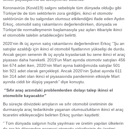
Koronavirüs (Kovid19) salgını sebebiyle tüm dünyada olduğu gibi
Türkiye’de de tüm sektörlerin zora girdiğini, ikinci el otomotiv
sektörünün de bu salgından olumsuz etkilendiğini ifade eden Aydın
Erkoç, otomobil satış rakamlarını değerlendirirken, dünyada ve
Türkiye’de normalleşmenin başlamasıyla yaz ayları itibariyle ikinci
el otomobile talebin artabileceğini belirtti.
2020’nin ilk üç ayının satış rakamlarını değerlendiren Erkoç ‘’Şu an
satışlar azaldığı için ikinci el otomobil fiyatlarının yükselişi de durdu.
Ancak geçen senenin ilk üç ayıyla kıyaslarsak bu sene ikinci el araç
piyasası daha hareketli. 2019’un Mart ayında otomotiv satışları 456
bin 674 adet iken, 2020’nin Mart ayına baktığımızda satışlar 501
bin 921 adet olarak gerçekleşti. Ancak 2020’nin Şubat ayında 611
bin 314 adet olan ikinci el piyasasında pandeminin etkisiyle Mart
ayında ciddi bir düşüş yaşandı’’ diye konuştu.
‘’Sıfır araç arzındaki problemlerden dolayı talep ikinci el
otomobile kayacaktır’’
Bu süreçte dövizdeki artışların ve sıfır otomobil üretiminin de
durmasıyla araç tedarikinde yaşanan olumsuzlukların ikinci el araç
ticaretini etkileyeceğini belirten Erkoç şunları kaydetti:
‘’ Tüm dünyada salgının hızla yayılması ve üretim yapılan ülkelerin
de zor bir dönemden geçmesi otomotiv şirketlerinin de üretimi