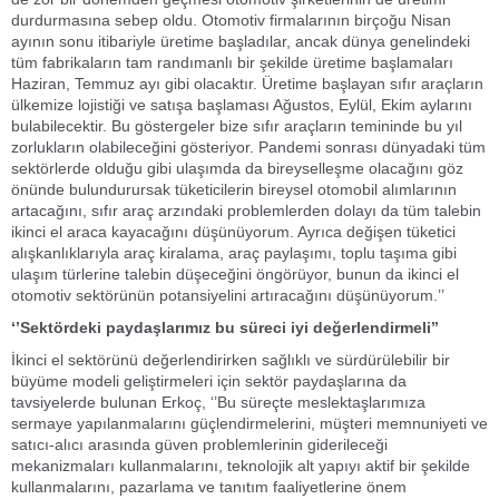
durdurmasına sebep oldu. Otomotiv firmalarının birçoğu Nisan
ayının sonu itibariyle üretime başladılar, ancak dünya genelindeki
tüm fabrikaların tam randımanlı bir şekilde üretime başlamaları
Haziran, Temmuz ayı gibi olacaktır. Üretime başlayan sıfır araçların
ülkemize lojistiği ve satışa başlaması Ağustos, Eylül, Ekim aylarını
bulabilecektir. Bu göstergeler bize sıfır araçların temininde bu yıl
zorlukların olabileceğini gösteriyor. Pandemi sonrası dünyadaki tüm
sektörlerde olduğu gibi ulaşımda da bireyselleşme olacağını göz
önünde bulundurursak tüketicilerin bireysel otomobil alımlarının
artacağını, sıfır araç arzındaki problemlerden dolayı da tüm talebin
ikinci el araca kayacağını düşünüyorum. Ayrıca değişen tüketici
alışkanlıklarıyla araç kiralama, araç paylaşımı, toplu taşıma gibi
ulaşım türlerine talebin düşeceğini öngörüyor, bunun da ikinci el
otomotiv sektörünün potansiyelini artıracağını düşünüyorum.’’
‘’Sektördeki paydaşlarımız bu süreci iyi değerlendirmeli’’
İkinci el sektörünü değerlendirirken sağlıklı ve sürdürülebilir bir
büyüme modeli geliştirmeleri için sektör paydaşlarına da
tavsiyelerde bulunan Erkoç, ‘’Bu süreçte meslektaşlarımıza
sermaye yapılanmalarını güçlendirmelerini, müşteri memnuniyeti ve
satıcı-alıcı arasında güven problemlerinin giderileceği
mekanizmaları kullanmalarını, teknolojik alt yapıyı aktif bir şekilde
kullanmalarını, pazarlama ve tanıtım faaliyetlerine önem