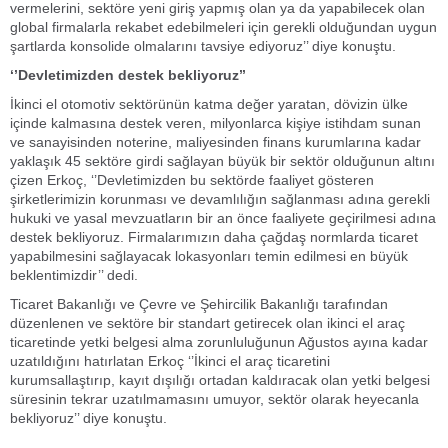
vermelerini, sektöre yeni giriş yapmış olan ya da yapabilecek olan
global firmalarla rekabet edebilmeleri için gerekli olduğundan uygun
şartlarda konsolide olmalarını tavsiye ediyoruz’’ diye konuştu.
‘’Devletimizden destek bekliyoruz’’
İkinci el otomotiv sektörünün katma değer yaratan, dövizin ülke
içinde kalmasına destek veren, milyonlarca kişiye istihdam sunan
ve sanayisinden noterine, maliyesinden finans kurumlarına kadar
yaklaşık 45 sektöre girdi sağlayan büyük bir sektör olduğunun altını
çizen Erkoç, ‘’Devletimizden bu sektörde faaliyet gösteren
şirketlerimizin korunması ve devamlılığın sağlanması adına gerekli
hukuki ve yasal mevzuatların bir an önce faaliyete geçirilmesi adına
destek bekliyoruz. Firmalarımızın daha çağdaş normlarda ticaret
yapabilmesini sağlayacak lokasyonları temin edilmesi en büyük
beklentimizdir’’ dedi.
Ticaret Bakanlığı ve Çevre ve Şehircilik Bakanlığı tarafından
düzenlenen ve sektöre bir standart getirecek olan ikinci el araç
ticaretinde yetki belgesi alma zorunluluğunun Ağustos ayına kadar
uzatıldığını hatırlatan Erkoç ‘’İkinci el araç ticaretini
kurumsallaştırıp, kayıt dışılığı ortadan kaldıracak olan yetki belgesi
süresinin tekrar uzatılmamasını umuyor, sektör olarak heyecanla
bekliyoruz’’ diye konuştu.