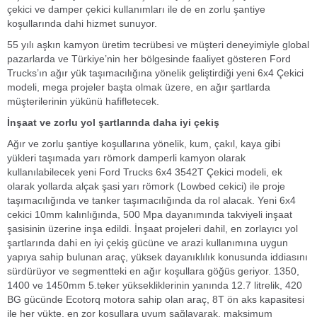
çekici ve damper çekici kullanımları ile de en zorlu şantiye
koşullarında dahi hizmet sunuyor.
55 yılı aşkın kamyon üretim tecrübesi ve müşteri deneyimiyle global
pazarlarda ve Türkiye’nin her bölgesinde faaliyet gösteren Ford
Trucks’ın ağır yük taşımacılığına yönelik geliştirdiği yeni 6x4 Çekici
modeli, mega projeler başta olmak üzere, en ağır şartlarda
müşterilerinin yükünü hafifletecek.
İnşaat ve zorlu yol şartlarında daha iyi çekiş
Ağır ve zorlu şantiye koşullarına yönelik, kum, çakıl, kaya gibi
yükleri taşımada yarı römork damperli kamyon olarak
kullanılabilecek yeni Ford Trucks 6x4 3542T Çekici modeli, ek
olarak yollarda alçak şasi yarı römork (Lowbed cekici) ile proje
taşımacılığında ve tanker taşımacılığında da rol alacak. Yeni 6x4
cekici 10mm kalınlığında, 500 Mpa dayanımında takviyeli inşaat
şasisinin üzerine inşa edildi. İnşaat projeleri dahil, en zorlayıcı yol
şartlarında dahi en iyi çekiş gücüne ve arazi kullanımına uygun
yapıya sahip bulunan araç, yüksek dayanıklılık konusunda iddiasını
sürdürüyor ve segmentteki en ağır koşullara göğüs geriyor. 1350,
1400 ve 1450mm 5.teker yüksekliklerinin yanında 12.7 litrelik, 420
BG gücünde Ecotorq motora sahip olan araç, 8T ön aks kapasitesi
ile her yükte, en zor koşullara uyum sağlayarak, maksimum