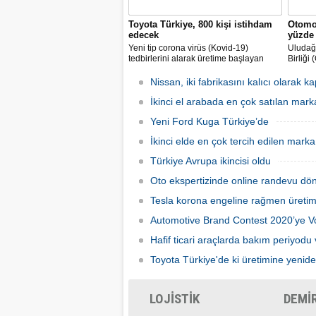
Toyota Türkiye, 800 kişi istihdam
Otomob
edecek
yüzde 
Yeni tip corona virüs (Kovid-19)
Uludağ 
tedbirlerini alarak üretime başlayan
Birliği
Toyota Otomotiv Sanayi Türkiye, üretim
endüstr
ve ihracat hedeflerini artırmak için
sürdüğ
Nissan, iki fabrikasını kalıcı olarak k
İŞKUR üzerinden 800 kişilik ilave
aynı d
istihdam sağlayacak.
İkinci el arabada en çok satılan mark
milyar 
gerçekl
Yeni Ford Kuga Türkiye’de
İkinci elde en çok tercih edilen mar
Türkiye Avrupa ikincisi oldu
Oto ekspertizinde online randevu dö
Tesla korona engeline rağmen üretim
Automotive Brand Contest 2020’ye 
Hafif ticari araçlarda bakım periyodu 
Toyota Türkiye'de ki üretimine yenid
LOJİSTİK
DEMİ