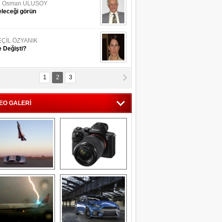
li Osman ULUSOY
leceği görün
EÇİL ÖZYANIK
 Değişti?
1
2
3
DNAN SAKA
iman Kenti Aliağa"
EO GALERİ
ERİÇ KÖYATASI
yraksız Vatan !
Savaş uçağı 
Sony Alpha 7R II ön 
pilotundan 
inceleme
muhteşem gösteri