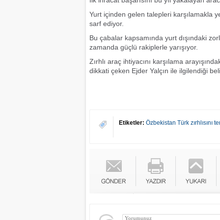
İlk ihracat başarısını bu yıl yakalayan arac
Yurt içinden gelen talepleri karşılamakla 
sarf ediyor.
Bu çabalar kapsamında yurt dışındaki zorlu
zamanda güçlü rakiplerle yarışıyor.
Zırhlı araç ihtiyacını karşılama arayışınd
dikkati çeken Ejder Yalçın ile ilgilendiği belir
Etiketler:
Özbekistan Türk zırhlısını ter