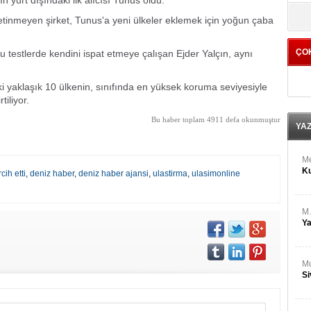
ın yurt dışındaki ilk alıcısı Tunus oldu.
M
yö
Ha
yetinmeyen şirket, Tunus'a yeni ülkeler eklemek için yoğun çaba
ÇO
 testlerde kendini ispat etmeye çalışan Ejder Yalçın, aynı
Bİ
Cu
ka
aki yaklaşık 10 ülkenin, sınıfında en yüksek koruma seviyesiyle
tiliyor.
Ah
Ku
Bu haber toplam 4911 defa okunmuştur
YA
M
Ku
cih etti
,
deniz haber
,
deniz haber ajansi
,
ulastirma
,
ulasimonline
M.
Ya
Mu
Si