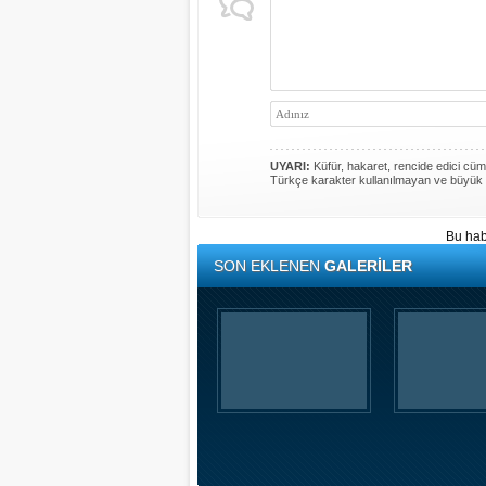
UYARI:
Küfür, hakaret, rencide edici cümle
Türkçe karakter kullanılmayan ve büyük 
Bu hab
SON EKLENEN
GALERİLER