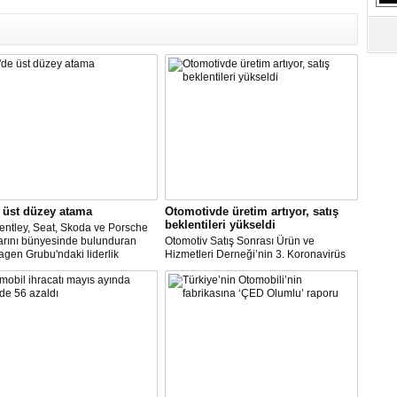
 üst düzey atama
Otomotivde üretim artıyor, satış
beklentileri yükseldi
entley, Seat, Skoda ve Porsche
arını bünyesinde bulunduran
Otomotiv Satış Sonrası Ürün ve
gen Grubu'ndaki liderlik
Hizmetleri Derneği’nin 3. Koronavirüs
inin şirketin güçlü işçi
Etki Araştırması’na göre; üretime devam
leriyle maliyet indirimini
eden şirketlerin oranı yükselişe geçti.
re etmeye çalıştığı bir zamanda
Ara veren şirketler ise bu ay
 dikkati çekti.
çalışmalarına başlayacaklarını açıkladı.