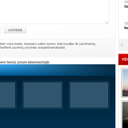
A
Ge
S
Ne
ler veya imalar, inançlara saldırı içeren, imla kuralları ile yazılmamış,
A
harflerle yazılmış yorumlar onaylanmamaktadır.
"L
VİD
ere henüz yorum eklenmemiştir.
M
Ba