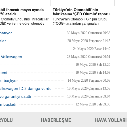
il ihracatı mayıs ayında
Türkiye’nin Otomobili’nin
56 azaldı
fabrikasına ‘ÇED Olumlu’ raporu
Otomotiv Endüstrisi İhracatçıları
Türkiye’nin Otomobili Girişim Grubu
 (OİB) verilerine göre, otomotiv
(TOGG) tarafından çalışmaları
isi Covid-19 salgınının etkisinin
planlandığı biçimde sürdürülen
ü Mayıs ayında geçen senenin
Türkiye’nin Otomobili yatırımı Bursa’nın
apatıyor
30 Mayıs 2020 Cumartesi 20:38
önemine göre yüzde 56 düşüşle 1
Gemlik ilçesinde inşa edilecek olan
alar
203 milyon dolar ihracat
fabrika inşaatının başlayabilmesi için
28 Mayıs 2020 Perşembe 21:15
eştirdi.
gerekli ÇED raporunu olumlu olarak
24 Mayıs 2020 Pazar 14:49
aldı.
ka Volkswagen
23 Mayıs 2020 Cumartesi 06:51
19 Mayıs 2020 Salı 15:29
nemi
19 Mayıs 2020 Salı 14:08
e başlıyor
14 Mayıs 2020 Perşembe 00:08
Volkswagen ID.3 damga vurdu
13 Mayıs 2020 Çarşamba 13:58
ve garantiyi uzattı
13 Mayıs 2020 Çarşamba 09:04
en başladı
12 Mayıs 2020 Salı 09:30
RYOLU
HABERLEŞME
HAVA YOLLARI