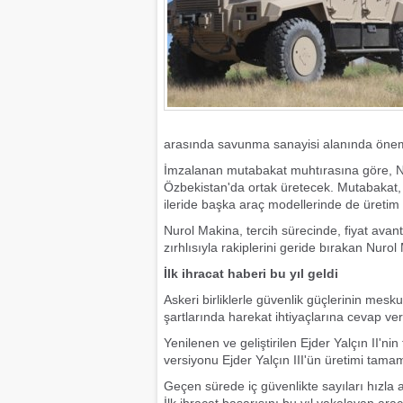
arasında savunma sanayisi alanında önemli i
İmzalanan mutabakat muhtırasına göre, Nur
Özbekistan'da ortak üretecek. Mutabakat, 2
ileride başka araç modellerinde de üretim
Nurol Makina, tercih sürecinde, fiyat avanta
zırhlısıyla rakiplerini geride bırakan Nuro
İlk ihracat haberi bu yıl geldi
Askeri birliklerle güvenlik güçlerinin mesku
şartlarında harekat ihtiyaçlarına cevap v
Yenilenen ve geliştirilen Ejder Yalçın II'nin
versiyonu Ejder Yalçın III'ün üretimi tama
Geçen sürede iç güvenlikte sayıları hızla a