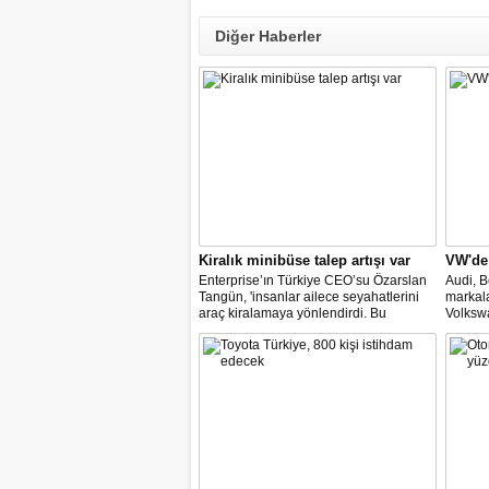
Diğer Haberler
Kiralık minibüse talep artışı var
VW'de
Enterprise’ın Türkiye CEO’su Özarslan
Audi, B
Tangün, 'insanlar ailece seyahatlerini
markal
araç kiralamaya yönlendirdi. Bu
Volkswa
noktada, bavul kullanımı ve kişi sayısı,
değişim
minibüs ve SUV gövde tipli araç
temsilci
kiralamada geçen yıla göre yüzde 60’a
müzake
varan artışlar yaşadık" dedi.
gelmesi