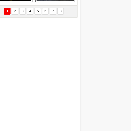
Delta uçağına 
Ford Focus RS 
yıldırım çarptı
(2015)
1
2
3
4
5
6
7
8