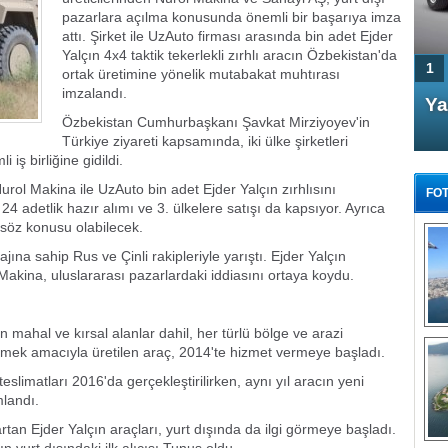
pazarlara açılma konusunda önemli bir başarıya imza
attı. Şirket ile UzAuto firması arasında bin adet Ejder
Yalçın 4x4 taktik tekerlekli zırhlı aracın Özbekistan'da
1
ortak üretimine yönelik mutabakat muhtırası
imzalandı.
4 Kapılı AMG GT Coupe
Ya
Özbekistan Cumhurbaşkanı Şavkat Mirziyoyev'in
Türkiye'de satışa çıktı
Türkiye ziyareti kapsamında, iki ülke şirketleri
ş birliğine gidildi.
ol Makina ile UzAuto bin adet Ejder Yalçın zırhlısını
FOT
4 adetlik hazır alımı ve 3. ülkelere satışı da kapsıyor. Ayrıca
 söz konusu olabilecek.
jına sahip Rus ve Çinli rakipleriyle yarıştı. Ejder Yalçın
l Makina, uluslararası pazarlardaki iddiasını ortaya koydu.
FA
TÜ
n mahal ve kırsal alanlar dahil, her türlü bölge ve arazi
Tü
ermek amacıyla üretilen araç, 2014'te hizmet vermeye başladı.
E
 teslimatları 2016'da gerçekleştirilirken, aynı yıl aracın yeni
G
mlandı.
rtan Ejder Yalçın araçları, yurt dışında da ilgi görmeye başladı.