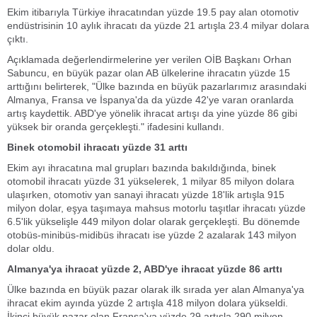
Ekim itibarıyla Türkiye ihracatından yüzde 19.5 pay alan otomotiv
endüstrisinin 10 aylık ihracatı da yüzde 21 artışla 23.4 milyar dolara
çıktı.
Açıklamada değerlendirmelerine yer verilen OİB Başkanı Orhan
Sabuncu, en büyük pazar olan AB ülkelerine ihracatın yüzde 15
arttığını belirterek, "Ülke bazında en büyük pazarlarımız arasındaki
Almanya, Fransa ve İspanya'da da yüzde 42'ye varan oranlarda
artış kaydettik. ABD'ye yönelik ihracat artışı da yine yüzde 86 gibi
yüksek bir oranda gerçekleşti." ifadesini kullandı.
Binek otomobil ihracatı yüzde 31 arttı
Ekim ayı ihracatına mal grupları bazında bakıldığında, binek
otomobil ihracatı yüzde 31 yükselerek, 1 milyar 85 milyon dolara
ulaşırken, otomotiv yan sanayi ihracatı yüzde 18'lik artışla 915
milyon dolar, eşya taşımaya mahsus motorlu taşıtlar ihracatı yüzde
6.5'lik yükselişle 449 milyon dolar olarak gerçekleşti. Bu dönemde
otobüs-minibüs-midibüs ihracatı ise yüzde 2 azalarak 143 milyon
dolar oldu.
Almanya'ya ihracat yüzde 2, ABD'ye ihracat yüzde 86 arttı
Ülke bazında en büyük pazar olarak ilk sırada yer alan Almanya'ya
ihracat ekim ayında yüzde 2 artışla 418 milyon dolara yükseldi.
İkinci büyük pazar olan Fransa'ya yüzde 29 artışla 290 milyon