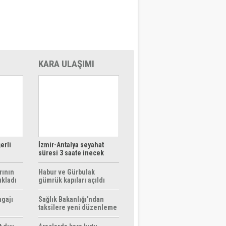
KARA ULAŞIMI
erli
İzmir-Antalya seyahat
süresi 3 saate inecek
rının
Habur ve Gürbulak
ıkladı
gümrük kapıları açıldı
agajı
Sağlık Bakanlığı'ndan
taksilere yeni düzenleme