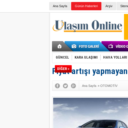
Ana Sayfa
Günün Haberleri
Arşiv
Siten
GÜNCEL
KARA ULAŞIMI
HAVA YOLLARI
Fiyat artışı yapmayan
DİĞER »
Ana Sayfa
»
OTOMOTİV