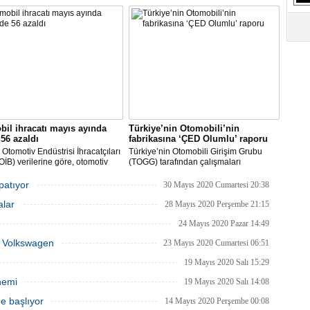
inin şirketin güçlü işçi
Etki Araştırması’na göre; üretime devam
leriyle maliyet indirimini
eden şirketlerin oranı yükselişe geçti.
re etmeye çalıştığı bir zamanda
Ara veren şirketler ise bu ay
 dikkati çekti.
çalışmalarına başlayacaklarını açıkladı.
il ihracatı mayıs ayında
Türkiye’nin Otomobili’nin
56 azaldı
fabrikasına ‘ÇED Olumlu’ raporu
Otomotiv Endüstrisi İhracatçıları
Türkiye’nin Otomobili Girişim Grubu
 (OİB) verilerine göre, otomotiv
(TOGG) tarafından çalışmaları
isi Covid-19 salgınının etkisinin
planlandığı biçimde sürdürülen
ü Mayıs ayında geçen senenin
Türkiye’nin Otomobili yatırımı Bursa’nın
apatıyor
30 Mayıs 2020 Cumartesi 20:38
önemine göre yüzde 56 düşüşle 1
Gemlik ilçesinde inşa edilecek olan
alar
203 milyon dolar ihracat
fabrika inşaatının başlayabilmesi için
28 Mayıs 2020 Perşembe 21:15
eştirdi.
gerekli ÇED raporunu olumlu olarak
24 Mayıs 2020 Pazar 14:49
aldı.
ka Volkswagen
23 Mayıs 2020 Cumartesi 06:51
19 Mayıs 2020 Salı 15:29
nemi
19 Mayıs 2020 Salı 14:08
e başlıyor
14 Mayıs 2020 Perşembe 00:08