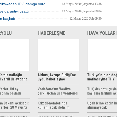
Volkswagen ID.3 damga vurdu
13 Mayıs 2020 Çarşamba 13:58
ve garantiyi uzattı
13 Mayıs 2020 Çarşamba 09:04
en başladı
12 Mayıs 2020 Salı 09:30
RYOLU
HABERLEŞME
HAVA YOLLARI
araismailoğlu
Airbus, Avrupa Birliği’ne
Türkiye’nin en değ
 verdi üç ay daha
uydu haberleşme
markası yine THY
z
çözümleri sunuyor
erleri iki ay
Vodafone'un 'hediye
THY, dış hat uçuşla
sonra başladı
çarkı' uçtan uca yenilendi
başlama tarihini aç
ma Bakanı açıkladı:
Kriz dönemlerinde
Uçak içine kabin b
erleri 28 Mayıs'ta
kullanılacak iletişim
alınmayacak
r
yöntemleri rehberi
hazırlandı