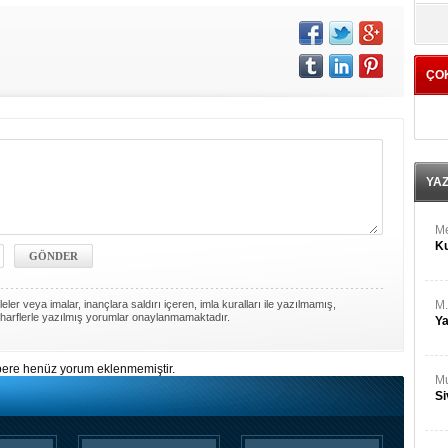
M
yö
Ha
ÇO
Bİ
Cu
ka
Ah
Ku
YA
M
Ku
ler veya imalar, inançlara saldırı içeren, imla kuralları ile yazılmamış,
M.
harflerle yazılmış yorumlar onaylanmamaktadır.
Ya
ere henüz yorum eklenmemiştir.
Mu
Si