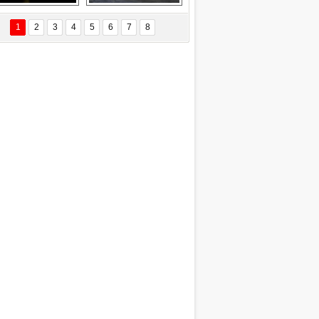
Delta uçağına 
Ford Focus RS 
yıldırım çarptı
(2015)
1
2
3
4
5
6
7
8