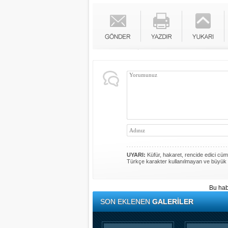
UYARI:
Küfür, hakaret, rencide edici cümle
Türkçe karakter kullanılmayan ve büyük 
Bu hab
SON EKLENEN
GALERİLER