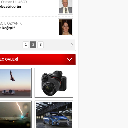
li Osman ULUSOY
leceği görün
EÇİL ÖZYANIK
 Değişti?
1
2
3
DNAN SAKA
iman Kenti Aliağa"
EO GALERİ
ERİÇ KÖYATASI
yraksız Vatan !
Savaş uçağı 
Sony Alpha 7R II ön 
pilotundan 
inceleme
muhteşem gösteri