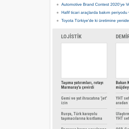
Automotive Brand Contest 2020’ye 
Hafif ticari araçlarda bakım periyodu 
Toyota Türkiye'de ki üretimine yenid
LOJİSTİK
DEMİ
Taşıma yatırımları, rotayı
Bakan K
Marmaray'a çevirdi
müjdeyi
ücretsi
Gemi ve yat ihracatına 'jet'
YHT sef
izin
aradan 
Rusya, Türk karayolu
Ulaştır
taşımacılarına kısıtlama
YHT sef
getirebilir
başlıyo