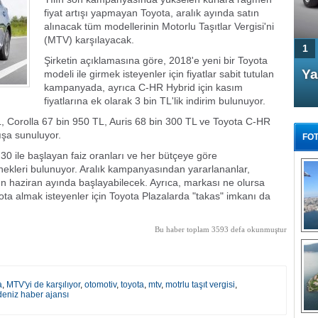
fiyat artışı yapmayan Toyota, aralık ayında satın
alınacak tüm modellerinin Motorlu Taşıtlar Vergisi'ni
(MTV) karşılayacak.
1
Şirketin açıklamasına göre, 2018'e yeni bir Toyota
4 Kapılı AMG GT Coupe
Ya
modeli ile girmek isteyenler için fiyatlar sabit tutulan
kampanyada, ayrıca C-HR Hybrid için kasım
Türkiye'de satışa çıktı
fiyatlarına ek olarak 3 bin TL'lik indirim bulunuyor.
, Corolla 67 bin 950 TL, Auris 68 bin 300 TL ve Toyota C-HR
ışa sunuluyor.
FOT
0 ile başlayan faiz oranları ve her bütçeye göre
enekleri bulunuyor. Aralık kampanyasından yararlananlar,
nın haziran ayında başlayabilecek. Ayrıca, markası ne olursa
oyota almak isteyenler için Toyota Plazalarda "takas" imkanı da
FA
TÜ
Bu haber toplam 3593 defa okunmuştur
Tü
E
G
a
,
MTV'yi de karşılıyor
,
otomotiv
,
toyota
,
mtv
,
motrlu taşıt vergisi
,
deniz haber ajansı