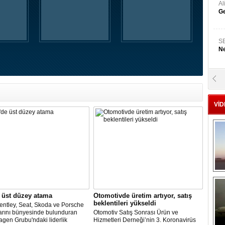
A
Ge
S
Ne
A
"L
VİD
M
Ba
 üst düzey atama
Otomotivde üretim artıyor, satış
beklentileri yükseldi
entley, Seat, Skoda ve Porsche
arını bünyesinde bulunduran
Otomotiv Satış Sonrası Ürün ve
gen Grubu'ndaki liderlik
Hizmetleri Derneği’nin 3. Koronavirüs