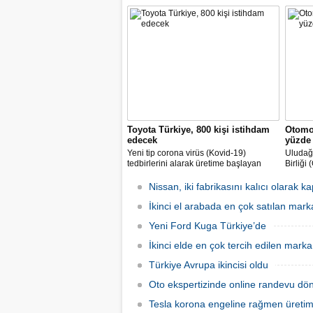
noktada, bavul kullanımı ve kişi sayısı,
değişim
minibüs ve SUV gövde tipli araç
temsilci
kiralamada geçen yıla göre yüzde 60’a
müzake
varan artışlar yaşadık" dedi.
gelmesi
Toyota Türkiye, 800 kişi istihdam
Otomob
edecek
yüzde 
Yeni tip corona virüs (Kovid-19)
Uludağ 
tedbirlerini alarak üretime başlayan
Birliği
Toyota Otomotiv Sanayi Türkiye, üretim
endüstr
ve ihracat hedeflerini artırmak için
sürdüğ
Nissan, iki fabrikasını kalıcı olarak k
İŞKUR üzerinden 800 kişilik ilave
aynı d
istihdam sağlayacak.
İkinci el arabada en çok satılan mark
milyar 
gerçekl
Yeni Ford Kuga Türkiye’de
İkinci elde en çok tercih edilen mar
Türkiye Avrupa ikincisi oldu
Oto ekspertizinde online randevu dö
Tesla korona engeline rağmen üretim