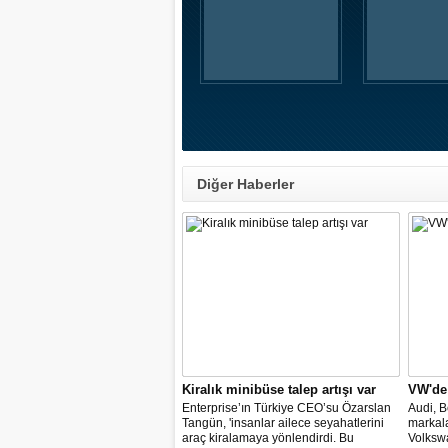
Diğer Haberler
Kiralık minibüse talep artışı var
VW'de
Enterprise’ın Türkiye CEO’su Özarslan
Audi, B
Tangün, 'insanlar ailece seyahatlerini
markal
araç kiralamaya yönlendirdi. Bu
Volkswa