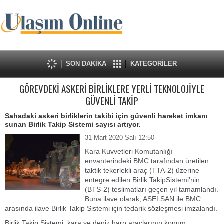
SON DAKİKA
KATEGORİLER
GÖREVDEKİ ASKERİ BİRLİKLERE YERLİ TEKNOLOJİYLE
GÜVENLİ TAKİP
Sahadaki askeri birliklerin takibi için güvenli hareket imkanı
sunan Birlik Takip Sistemi sayısı artıyor.
31 Mart 2020 Salı 12:50
Kara Kuvvetleri Komutanlığı
envanterindeki BMC tarafından üretilen
taktik tekerlekli araç (TTA-2) üzerine
entegre edilen Birlik TakipSistemi'nin
(BTS-2) teslimatları geçen yıl tamamlandı.
Buna ilave olarak, ASELSAN ile BMC
arasında ilave Birlik Takip Sistemi için tedarik sözleşmesi imzalandı.
Birlik Takip Sistemi, kara ve deniz harp araçlarının konum