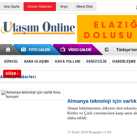
Ana Sayfa
Günün Haberleri
Arşiv
Sitene Ekle
Galataport
BMW, deniz
Kiralık min
VW'de üst
Ünye Liman
Türkiye’ni
İzmir-Anta
Osmanlı'nı
GÜNCEL
KARA ULAŞIMI
HAVA YOLLARI
DENİZCİLİK
HABERLEŞME
Otomotivde 
Toyota Tür
DİĞER »
Almanya Haberleri
Otomobil i
HAVAŞ 21 h
İran'a ait 
'Jet uçak' 
Rus savaş 
Almanya teknoloji için varlı
Alman hükümetinin, ülkenin ileri teknoloji
Körfez ve Çinli yatırımcılara karşı satın a
iddia edildi.
13 Eylül 2018 Perşembe 11:04