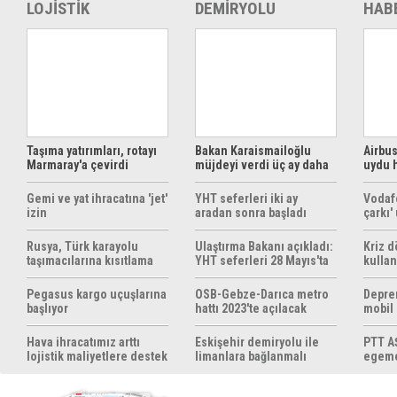
LOJİSTİK
DEMİRYOLU
HAB
Taşıma yatırımları, rotayı
Bakan Karaismailoğlu
Airbus
Marmaray'a çevirdi
müjdeyi verdi üç ay daha
uydu 
ücretsiz
çözüm
Gemi ve yat ihracatına 'jet'
YHT seferleri iki ay
Vodaf
izin
aradan sonra başladı
çarkı'
Rusya, Türk karayolu
Ulaştırma Bakanı açıkladı:
Kriz 
taşımacılarına kısıtlama
YHT seferleri 28 Mayıs'ta
kullan
getirebilir
başlıyor
yöntem
hazırl
Pegasus kargo uçuşlarına
OSB-Gebze-Darıca metro
Depre
başlıyor
hattı 2023'te açılacak
mobil
yapıyo
Hava ihracatımız arttı
Eskişehir demiryolu ile
PTT AŞ
lojistik maliyetlere destek
limanlara bağlanmalı
egemen
gerek
konul