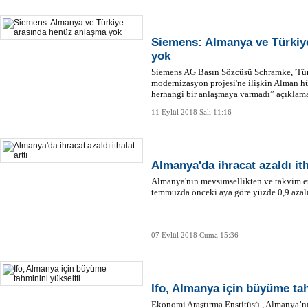
Siemens: Almanya ve Türkiy
yok
4 
Siemens AG Basın Sözcüsü Schramke, 'Tür
modernizasyon projesi'ne ilişkin Alman 
Tü
herhangi bir anlaşmaya varmadı” açıklama
11 Eylül 2018 Salı 11:16
Almanya'da ihracat azaldı ith
Almanya'nın mevsimsellikten ve takvim etk
temmuzda önceki aya göre yüzde 0,9 azalırk
07 Eylül 2018 Cuma 15:36
Ifo, Almanya için büyüme tah
Ekonomi Araştırma Enstitüsü , Almanya’nı