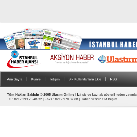
|
|
|
|
Ana Sayfa
Künye
İletişim
Sık Kullanılanlara Ekle
RSS
Tüm Hakları Saklıdır © 2005 Ulaşım Online
| İzinsiz ve kaynak gösterilmeden yayınl
Tel : 0212 293 75 48-32 | Faks : 0212 970 87 88 |
Haber Scripti
:
CM Bilişim