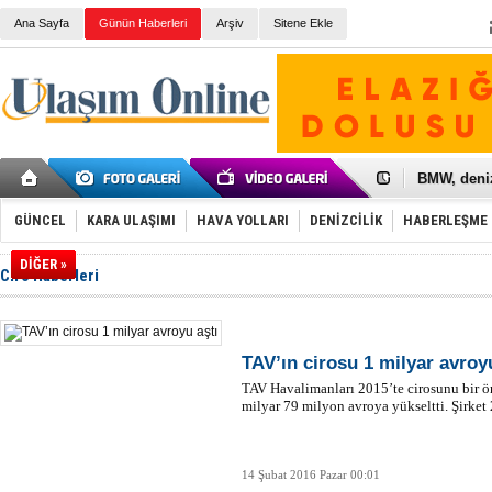
Ana Sayfa
Günün Haberleri
Arşiv
Sitene Ekle
Galataport
BMW, deniz
Kiralık min
VW'de üst
GÜNCEL
KARA ULAŞIMI
HAVA YOLLARI
DENİZCİLİK
HABERLEŞME
Ünye Liman
Türkiye’ni
DİĞER »
İzmir-Anta
Ciro Haberleri
Osmanlı'nı
Otomotivde 
Toyota Tür
Otomobil i
TAV’ın cirosu 1 milyar avroy
HAVAŞ 21 h
TAV Havalimanları 2015’te cirosunu bir ön
İran'a ait 
milyar 79 milyon avroya yükseltti. Şirket 
'Jet uçak' 
Rus savaş 
14 Şubat 2016 Pazar 00:01