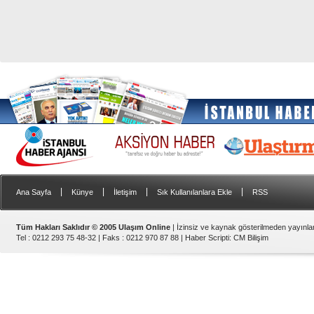
|
|
|
|
Ana Sayfa
Künye
İletişim
Sık Kullanılanlara Ekle
RSS
Tüm Hakları Saklıdır © 2005 Ulaşım Online
| İzinsiz ve kaynak gösterilmeden yayınl
Tel : 0212 293 75 48-32 | Faks : 0212 970 87 88 |
Haber Scripti
:
CM Bilişim