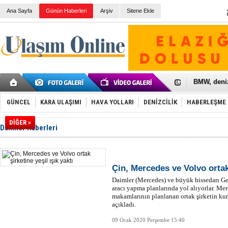
Ana Sayfa
Günün Haberleri
Arşiv
Sitene Ekle
Galataport
BMW, deniz
Kiralık min
VW'de üst
Ünye Liman
GÜNCEL
KARA ULAŞIMI
HAVA YOLLARI
DENİZCİLİK
HABERLEŞME
Türkiye’ni
İzmir-Anta
DİĞER »
Daimler Haberleri
Osmanlı'nı
Otomotivde 
Toyota Tür
Otomobil i
HAVAŞ 21 h
Çin, Mercedes ve Volvo ortak 
İran'a ait 
Daimler (Mercedes) ve büyük hissedarı Gee
'Jet uçak' 
aracı yapma planlarında yol alıyorlar. Me
Rus savaş 
makamlarının planlanan ortak şirketin kuru
açıkladı.
09 Ocak 2020 Perşembe 15:40