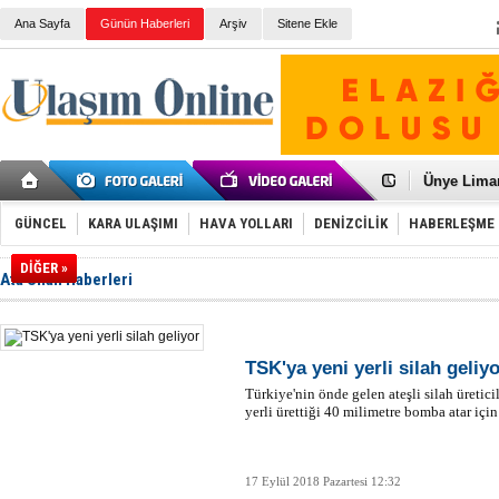
Ana Sayfa
Günün Haberleri
Arşiv
Sitene Ekle
Galataport
BMW, deniz
Kiralık min
VW'de üst
Ünye Liman
Türkiye’ni
İzmir-Anta
GÜNCEL
KARA ULAŞIMI
HAVA YOLLARI
DENİZCİLİK
HABERLEŞME
Osmanlı'nı
Otomotivde 
DİĞER »
Ata Silah Haberleri
Toyota Tür
Otomobil i
HAVAŞ 21 h
İran'a ait 
'Jet uçak' 
TSK'ya yeni yerli silah geliy
Rus savaş 
Türkiye'nin önde gelen ateşli silah üretic
yerli ürettiği 40 milimetre bomba atar içi
17 Eylül 2018 Pazartesi 12:32