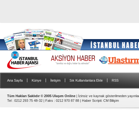
|
|
|
|
Ana Sayfa
Künye
İletişim
Sık Kullanılanlara Ekle
RSS
Tüm Hakları Saklıdır © 2005 Ulaşım Online
| İzinsiz ve kaynak gösterilmeden yayınl
Tel : 0212 293 75 48-32 | Faks : 0212 970 87 88 |
Haber Scripti
:
CM Bilişim