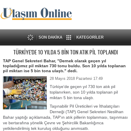
SON DAKİKA
KATEGORİLER
TÜRKİYE'DE 10 YILDA 5 BİN TON ATIK PİL TOPLANDI
TAP Genel Sekreteri Bahar, "Dernek olarak geçen yıl
topladığımız pil miktarı 730 tonu buldu. Son 10 yılda toplanan
pil miktarı ise 5 bin tona ulaştı." dedi.
28 Mayıs 2018 Pazartesi 17:49
Türkiye'de geçen yıl 730 ton atık pil
toplanırken, son 10 yılda toplanan pil
miktarı 5 bin tona ulaştı.
Taşınabilir Pil Üreticileri ve İthalatçıları
Derneği (TAP) Genel Sekreteri Neslihan
Bahar yaptığı açıklamada, TAP'ın atık pillerin toplanması, taşınması
ve bertarafına yönelik Çevre ve Şehircilik Bakanlığınca
yetkilendirilmiş tek kuruluş olduğunu anımsattı.