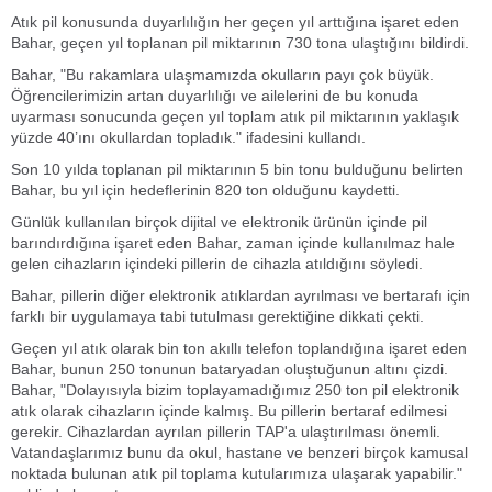
Atık pil konusunda duyarlılığın her geçen yıl arttığına işaret eden
Bahar, geçen yıl toplanan pil miktarının 730 tona ulaştığını bildirdi.
Bahar, "Bu rakamlara ulaşmamızda okulların payı çok büyük.
Öğrencilerimizin artan duyarlılığı ve ailelerini de bu konuda
uyarması sonucunda geçen yıl toplam atık pil miktarının yaklaşık
yüzde 40’ını okullardan topladık." ifadesini kullandı.
Son 10 yılda toplanan pil miktarının 5 bin tonu bulduğunu belirten
Bahar, bu yıl için hedeflerinin 820 ton olduğunu kaydetti.
Günlük kullanılan birçok dijital ve elektronik ürünün içinde pil
barındırdığına işaret eden Bahar, zaman içinde kullanılmaz hale
gelen cihazların içindeki pillerin de cihazla atıldığını söyledi.
Bahar, pillerin diğer elektronik atıklardan ayrılması ve bertarafı için
farklı bir uygulamaya tabi tutulması gerektiğine dikkati çekti.
Geçen yıl atık olarak bin ton akıllı telefon toplandığına işaret eden
Bahar, bunun 250 tonunun bataryadan oluştuğunun altını çizdi.
Bahar, "Dolayısıyla bizim toplayamadığımız 250 ton pil elektronik
atık olarak cihazların içinde kalmış. Bu pillerin bertaraf edilmesi
gerekir. Cihazlardan ayrılan pillerin TAP'a ulaştırılması önemli.
Vatandaşlarımız bunu da okul, hastane ve benzeri birçok kamusal
noktada bulunan atık pil toplama kutularımıza ulaşarak yapabilir."