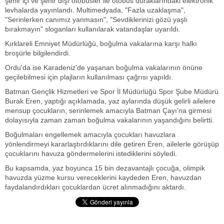
şehir içi ve şehir dışı otobüsler ile otobüs duraklarındaki elektronik
levhalarda yayınlandı. Multimedyada, "Fazla uzaklaşma",
"Serinlerken canımız yanmasın", "Sevdiklerinizi gözü yaşlı
bırakmayın" sloganları kullanılarak vatandaşlar uyarıldı.
Kırklareli Emniyet Müdürlüğü, boğulma vakalarına karşı halkı
broşürle bilgilendirdi.
Ordu'da ise Karadeniz'de yaşanan boğulma vakalarının önüne
geçilebilmesi için plajların kullanılması çağrısı yapıldı.
Batman Gençlik Hizmetleri ve Spor İl Müdürlüğü Spor Şube Müdürü
Burak Eren, yaptığı açıklamada, yaz aylarında düşük gelirli ailelere
mensup çocukların, serinlemek amacıyla Batman Çayı'na girmesi
dolayısıyla zaman zaman boğulma vakalarının yaşandığını belirtti.
Boğulmaları engellemek amacıyla çocukları havuzlara
yönlendirmeyi kararlaştırdıklarını dile getiren Eren, ailelerle görüşüp
çocuklarını havuza göndermelerini istediklerini söyledi.
Bu kapsamda, yaz boyunca 15 bin dezavantajlı çocuğa, olimpik
havuzda yüzme kursu vereceklerini kaydeden Eren, havuzdan
faydalandırdıkları çocuklardan ücret alınmadığını aktardı.