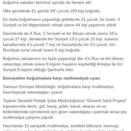
boğulma vakaları temmuz ayında da devam etti.
Ülke genelinde 61 günde 58'i çocuk 109 kişi boğuldu.
En fazla boğulmanın yaşandığı göletlerde 21 çocuk, bir İranlı, 4
Suriyeli ve bir Afganistanlı olmak üzere 44 kişi yaşamını yitirdi.
Denizlerde de 4 Rus, 2 Suriyeli ve bir Alman olmak üzere 16'sı
çocuk 37 kişi, derelerde biri Suriyeli 13'ü çocuk 15 kişi, sulama
kanallarında 4'ü çocuk 7 kişi ve havuzlarda ise 4'ü çocuk, biri
Brezilyalı turist olmak üzere 6 kişi boğuldu.
Boğulma vakalarının en fazla yaşandığı iller 4'ü Rus ve biri Alman
vatandaşı olmak üzere 8 kişinin hayatını kaybettiği Antalya ile biri
Suriyeli 8 kişinin öldüğü Şanlıurfa oldu.
Emniyetten boğulmalara karşı multimedyalı uyarı
Samsun Emniyet Müdürlüğü, boğulmalara karşı multimedya
hazırlayarak vatandaşları uyardı.
Toplum Destekli Polislik Şube Müdürlüğünce "Güvenli Sahil Projesi"
kapsamında deniz, göl, baraj, gölet, kanal, akarsu ve su
birikintilerinde serinlemek için giren vatandaşları uyarmak amacıyla
multimedya çalışma yapıldı.
Hazırlanan 15 saniyelik multimedya, kentteki bilboard, tramvay,