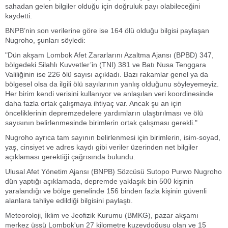
sahadan gelen bilgiler olduğu için doğruluk payı olabileceğini
kaydetti.
BNPB’nin son verilerine göre ise 164 ölü olduğu bilgisi paylaşan
Nugroho, şunları söyledi:
"Dün akşam Lombok Afet Zararlarını Azaltma Ajansı (BPBD) 347,
bölgedeki Silahlı Kuvvetler’in (TNI) 381 ve Batı Nusa Tenggara
Valiliğinin ise 226 ölü sayısı açıkladı. Bazı rakamlar genel ya da
bölgesel olsa da ilgili ölü sayılarının yanlış olduğunu söyleyemeyiz.
Her birim kendi verisini kullanıyor ve anlaşılan veri koordinesinde
daha fazla ortak çalışmaya ihtiyaç var. Ancak şu an için
önceliklerinin depremzedelere yardımların ulaştırılması ve ölü
sayısının belirlenmesinde birimlerin ortak çalışması gerekli."
Nugroho ayrıca tam sayının belirlenmesi için birimlerin, isim-soyad,
yaş, cinsiyet ve adres kaydı gibi veriler üzerinden net bilgiler
açıklaması gerektiği çağrısında bulundu.
Ulusal Afet Yönetim Ajansı (BNPB) Sözcüsü Sutopo Purwo Nugroho
dün yaptığı açıklamada, depremde yaklaşık bin 500 kişinin
yaralandığı ve bölge genelinde 156 binden fazla kişinin güvenli
alanlara tahliye edildiği bilgisini paylaştı.
Meteoroloji, İklim ve Jeofizik Kurumu (BMKG), pazar akşamı
merkez üssü Lombok'un 27 kilometre kuzeydoğusu olan ve 15