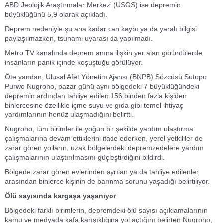
ABD Jeolojik Araştırmalar Merkezi (USGS) ise depremin
büyüklüğünü 5,9 olarak açıkladı.
Deprem nedeniyle şu ana kadar can kaybı ya da yaralı bilgisi
paylaşılmazken, tsunami uyarası da yapılmadı.
Metro TV kanalında deprem anına ilişkin yer alan görüntülerde
insanların panik içinde koşuştuğu görülüyor.
Öte yandan, Ulusal Afet Yönetim Ajansı (BNPB) Sözcüsü Sutopo
Purwo Nugroho, pazar günü aynı bölgedeki 7 büyüklüğündeki
depremin ardından tahliye edilen 156 binden fazla kişiden
binlercesine özellikle içme suyu ve gıda gibi temel ihtiyaç
yardımlarının henüz ulaşmadığını belirtti.
Nugroho, tüm birimler ile yoğun bir şekilde yardım ulaştırma
çalışmalarına devam ettiklerini ifade ederken, yerel yetkililer de
zarar gören yolların, uzak bölgelerdeki depremzedelere yardım
çalışmalarının ulaştırılmasını güçleştirdiğini bildirdi.
Bölgede zarar gören evlerinden ayrılan ya da tahliye edilenler
arasından binlerce kişinin de barınma sorunu yaşadığı belirtiliyor.
Ölü sayısında kargaşa yaşanıyor
Bölgedeki farklı birimlerin, depremdeki ölü sayısı açıklamalarının
kamu ve medyada kafa karışıklığına yol açtığını belirten Nugroho,