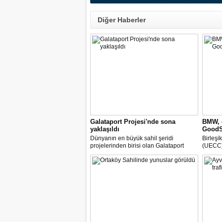
Diğer Haberler
Galataport Projesi'nde sona
BMW, d
yaklaşıldı
GoodSh
Dünyanın en büyük sahil şeridi
Birleşi
projelerinden birisi olan Galataport
(UECC) 
Projesi'nde sona yaklaşıldı. Beyoğlu
GoodSh
Belediye Başkanı Haydar Ali Yıldız bir
rulolar
yıl içerisinde tamamlanması planlanan
etmeye
projeyle ilgili bilgi aldı.
otomobi
ortaklı