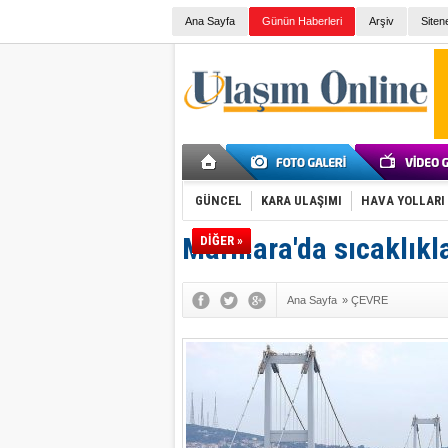
Ana Sayfa
Günün Haberleri
Arşiv
Siten
GÜNCEL
KARA ULAŞIMI
HAVA YOLLARI
Marmara'da sıcaklıkla
DİĞER »
Ana Sayfa
»
ÇEVRE