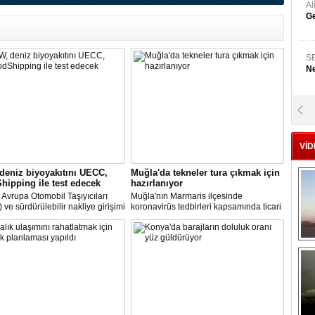
A
Ge
S
Ne
A
"L
VİD
M
eniz biyoyakıtını UECC,
Muğla'da tekneler tura çıkmak için
Ba
ipping ile test edecek
hazırlanıyor
k Avrupa Otomobil Taşıyıcıları
Muğla'nın Marmaris ilçesinde
ve sürdürülebilir nakliye girişimi
koronavirüs tedbirleri kapsamında ticari
ipping Programı, UECC'nin
faaliyet yapmaları yasaklanan
ında deniz biyoyakıtını (BFO) test
günübirlik tur tekneleri ile mavi tur
 devam etmek için şimdi
teknelerinin bakım çalışmaları devam
l üreticisi BMW Group ile
ediyor.
k kurdu.