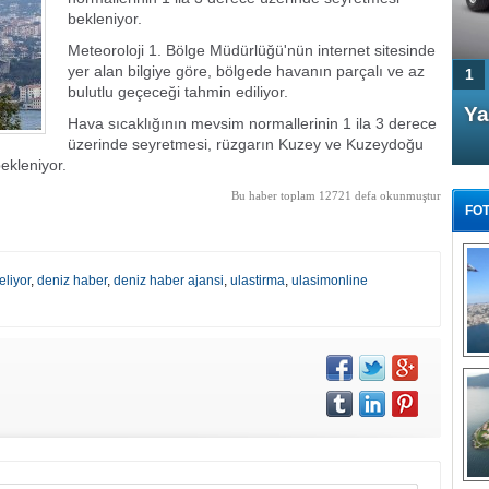
bekleniyor.
Meteoroloji 1. Bölge Müdürlüğü'nün internet sitesinde
yer alan bilgiye göre, bölgede havanın parçalı ve az
1
bulutlu geçeceği tahmin ediliyor.
4 Kapılı AMG GT Coupe
Ya
Hava sıcaklığının mevsim normallerinin 1 ila 3 derece
Türkiye'de satışa çıktı
üzerinde seyretmesi, rüzgarın Kuzey ve Kuzeydoğu
ekleniyor.
Bu haber toplam 12721 defa okunmuştur
FOT
eliyor
,
deniz haber
,
deniz haber ajansi
,
ulastirma
,
ulasimonline
FA
TÜ
Tü
E
G