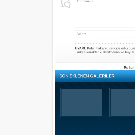
UYARI:
Küfür, hakaret, rencide edici cümle
Türkçe karakter kullanılmayan ve büyük 
Bu hab
SON EKLENEN
GALERİLER