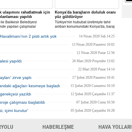
k ulaşımını rahatlatmak için
Konya'da barajların doluluk oranı
 planlaması yapıldı
yüz güldürüyor
 ile Balıkesir Belediyesi
Türkiye'nin hububat üretimiyle tahıl
ğinde yapılan çalışmalar
ambarı konumundaki Konya'da, baraj
da, Ayvalık’ın 8 farklı noktasına
ve göletlerin ortalama doluluk oranı
dönel kavşaklar ile trafik
yüzde 65'e ulaştı.
avalimanı'nın 2 pisti artık yok
14 Nisan 2020 Salı 14:25
aları yapılacak.
13 Nisan 2020 Pazartesi 10:02
12 Nisan 2020 Pazar 12:56
alesi yapıldı
26 Mart 2020 Perşembe 13:02
22 Mart 2020 Pazar 14:14
yları' zirve yaptı
17 Şubat 2020 Pazartesi 10:41
alandaki ağaçları kesmeye başladı
15 Şubat 2020 Cumartesi 10:19
n gerekçesi yazıldı
12 Şubat 2020 Çarşamba 11:37
roje çalışması başlatıldı
07 Şubat 2020 Cuma 16:50
i, içimi kurutur'
05 Şubat 2020 Çarşamba 16:28
RYOLU
HABERLEŞME
HAVA YOLLARI