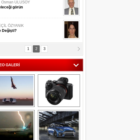
li Osman ULUSOY
leceği görün
EÇİL ÖZYANIK
 Değişti?
1
2
3
DNAN SAKA
iman Kenti Aliağa"
EO GALERİ
ERİÇ KÖYATASI
yraksız Vatan !
Savaş uçağı 
Sony Alpha 7R II ön 
pilotundan 
inceleme
muhteşem gösteri