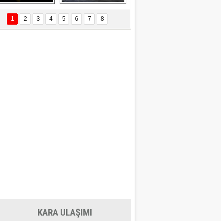
Delta uçağına 
Ford Focus RS 
yıldırım çarptı
(2015)
1
2
3
4
5
6
7
8
KARA ULAŞIMI