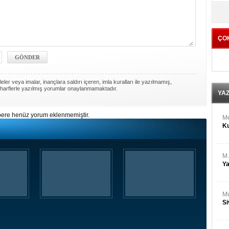
M
yö
Ha
ÇO
Bİ
Cu
ka
Ah
ler veya imalar, inançlara saldırı içeren, imla kuralları ile yazılmamış,
Ku
harflerle yazılmış yorumlar onaylanmamaktadır.
YA
ere henüz yorum eklenmemiştir.
M
Ku
M.
Ya
Mu
Si