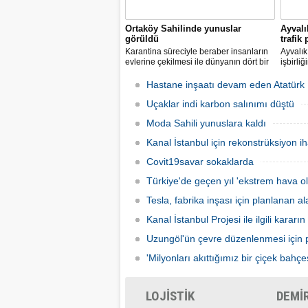
Ortaköy Sahilinde yunuslar
Ayvalı
görüldü
trafik
Karantina süreciyle beraber insanların
Ayvalık
evlerine çekilmesi ile dünyanın dört bir
işbirli
yanından hayvanların sokaklara,
sonucun
caddelere çıkmasına şahit oluyoruz.
modern 
Hastane inşaatı devam eden Atatürk H
Ortaköy sahilinde de yunuslar ortaya
planlam
çıktı.
Uçaklar indi karbon salınımı düştü
Moda Sahili yunuslara kaldı
Kanal İstanbul için rekonstrüksiyon ih
Covit19savar sokaklarda
Türkiye'de geçen yıl 'ekstrem hava ola
Tesla, fabrika inşası için planlanan 
Kanal İstanbul Projesi ile ilgili kararı
Uzungöl'ün çevre düzenlenmesi için p
'Milyonları akıttığımız bir çiçek bahçes
LOJİSTİK
DEMİ