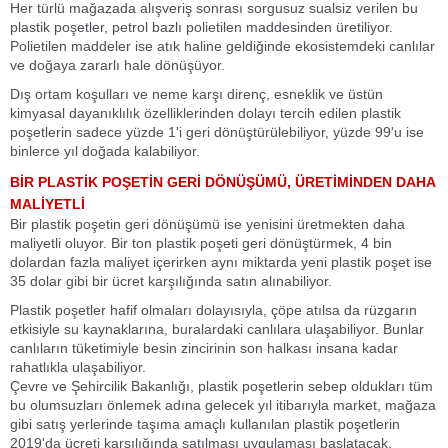
Her türlü mağazada alışveriş sonrası sorgusuz sualsiz verilen bu
plastik poşetler, petrol bazlı polietilen maddesinden üretiliyor.
Polietilen maddeler ise atık haline geldiğinde ekosistemdeki canlılar
ve doğaya zararlı hale dönüşüyor.
Dış ortam koşulları ve neme karşı direnç, esneklik ve üstün
kimyasal dayanıklılık özelliklerinden dolayı tercih edilen plastik
poşetlerin sadece yüzde 1'i geri dönüştürülebiliyor, yüzde 99'u ise
binlerce yıl doğada kalabiliyor.
BİR PLASTİK POŞETİN GERİ DÖNÜŞÜMÜ, ÜRETİMİNDEN DAHA
MALİYETLİ
Bir plastik poşetin geri dönüşümü ise yenisini üretmekten daha
maliyetli oluyor. Bir ton plastik poşeti geri dönüştürmek, 4 bin
dolardan fazla maliyet içerirken aynı miktarda yeni plastik poşet ise
35 dolar gibi bir ücret karşılığında satın alınabiliyor.
Plastik poşetler hafif olmaları dolayısıyla, çöpe atılsa da rüzgarın
etkisiyle su kaynaklarına, buralardaki canlılara ulaşabiliyor. Bunlar
canlıların tüketimiyle besin zincirinin son halkası insana kadar
rahatlıkla ulaşabiliyor.
Çevre ve Şehircilik Bakanlığı, plastik poşetlerin sebep oldukları tüm
bu olumsuzları önlemek adına gelecek yıl itibarıyla market, mağaza
gibi satış yerlerinde taşıma amaçlı kullanılan plastik poşetlerin
2019'da ücreti karşılığında satılması uygulaması başlatacak.