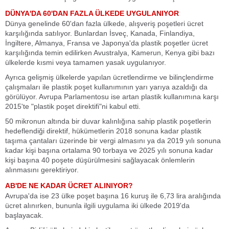
DÜNYA'DA 60'DAN FAZLA ÜLKEDE UYGULANIYOR
Dünya genelinde 60'dan fazla ülkede, alışveriş poşetleri ücret
karşılığında satılıyor. Bunlardan İsveç, Kanada, Finlandiya,
İngiltere, Almanya, Fransa ve Japonya'da plastik poşetler ücret
karşılığında temin edilirken Avustralya, Kamerun, Kenya gibi bazı
ülkelerde kısmi veya tamamen yasak uygulanıyor.
Ayrıca gelişmiş ülkelerde yapılan ücretlendirme ve bilinçlendirme
çalışmaları ile plastik poşet kullanımının yarı yarıya azaldığı da
görülüyor. Avrupa Parlamentosu ise artan plastik kullanımına karşı
2015'te "plastik poşet direktifi"ni kabul etti.
50 mikronun altında bir duvar kalınlığına sahip plastik poşetlerin
hedeflendiği direktif, hükümetlerin 2018 sonuna kadar plastik
taşıma çantaları üzerinde bir vergi almasını ya da 2019 yılı sonuna
kadar kişi başına ortalama 90 torbaya ve 2025 yılı sonuna kadar
kişi başına 40 poşete düşürülmesini sağlayacak önlemlerin
alınmasını gerektiriyor.
AB'DE NE KADAR ÜCRET ALINIYOR?
Avrupa'da ise 23 ülke poşet başına 16 kuruş ile 6,73 lira aralığında
ücret alınırken, bununla ilgili uygulama iki ülkede 2019'da
başlayacak.