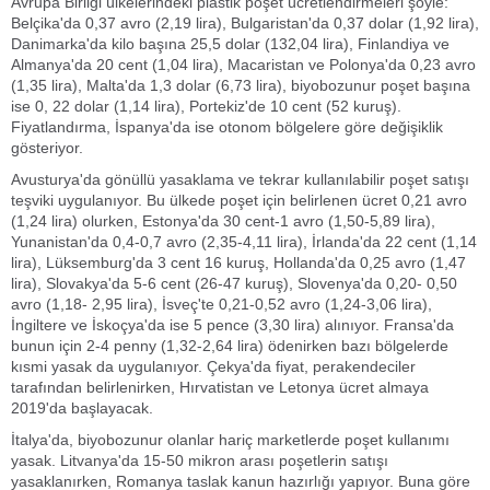
Avrupa Birliği ülkelerindeki plastik poşet ücretlendirmeleri şöyle:
Belçika'da 0,37 avro (2,19 lira), Bulgaristan'da 0,37 dolar (1,92 lira),
Danimarka'da kilo başına 25,5 dolar (132,04 lira), Finlandiya ve
Almanya'da 20 cent (1,04 lira), Macaristan ve Polonya'da 0,23 avro
(1,35 lira), Malta'da 1,3 dolar (6,73 lira), biyobozunur poşet başına
ise 0, 22 dolar (1,14 lira), Portekiz'de 10 cent (52 kuruş).
Fiyatlandırma, İspanya'da ise otonom bölgelere göre değişiklik
gösteriyor.
Avusturya'da gönüllü yasaklama ve tekrar kullanılabilir poşet satışı
teşviki uygulanıyor. Bu ülkede poşet için belirlenen ücret 0,21 avro
(1,24 lira) olurken, Estonya'da 30 cent-1 avro (1,50-5,89 lira),
Yunanistan'da 0,4-0,7 avro (2,35-4,11 lira), İrlanda'da 22 cent (1,14
lira), Lüksemburg'da 3 cent 16 kuruş, Hollanda'da 0,25 avro (1,47
lira), Slovakya'da 5-6 cent (26-47 kuruş), Slovenya'da 0,20- 0,50
avro (1,18- 2,95 lira), İsveç'te 0,21-0,52 avro (1,24-3,06 lira),
İngiltere ve İskoçya'da ise 5 pence (3,30 lira) alınıyor. Fransa'da
bunun için 2-4 penny (1,32-2,64 lira) ödenirken bazı bölgelerde
kısmi yasak da uygulanıyor. Çekya'da fiyat, perakendeciler
tarafından belirlenirken, Hırvatistan ve Letonya ücret almaya
2019'da başlayacak.
İtalya'da, biyobozunur olanlar hariç marketlerde poşet kullanımı
yasak. Litvanya'da 15-50 mikron arası poşetlerin satışı
yasaklanırken, Romanya taslak kanun hazırlığı yapıyor. Buna göre