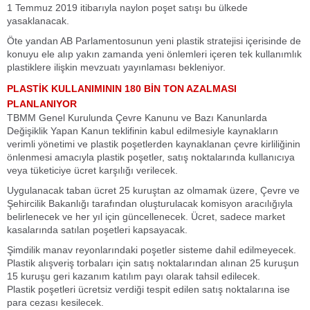
1 Temmuz 2019 itibarıyla naylon poşet satışı bu ülkede
yasaklanacak.
Öte yandan AB Parlamentosunun yeni plastik stratejisi içerisinde de
konuyu ele alıp yakın zamanda yeni önlemleri içeren tek kullanımlık
plastiklere ilişkin mevzuatı yayınlaması bekleniyor.
PLASTİK KULLANIMININ 180 BİN TON AZALMASI
PLANLANIYOR
TBMM Genel Kurulunda Çevre Kanunu ve Bazı Kanunlarda
Değişiklik Yapan Kanun teklifinin kabul edilmesiyle kaynakların
verimli yönetimi ve plastik poşetlerden kaynaklanan çevre kirliliğinin
önlenmesi amacıyla plastik poşetler, satış noktalarında kullanıcıya
veya tüketiciye ücret karşılığı verilecek.
Uygulanacak taban ücret 25 kuruştan az olmamak üzere, Çevre ve
Şehircilik Bakanlığı tarafından oluşturulacak komisyon aracılığıyla
belirlenecek ve her yıl için güncellenecek. Ücret, sadece market
kasalarında satılan poşetleri kapsayacak.
Şimdilik manav reyonlarındaki poşetler sisteme dahil edilmeyecek.
Plastik alışveriş torbaları için satış noktalarından alınan 25 kuruşun
15 kuruşu geri kazanım katılım payı olarak tahsil edilecek.
Plastik poşetleri ücretsiz verdiği tespit edilen satış noktalarına ise
para cezası kesilecek.