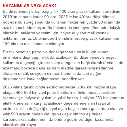
KAZANIMLAR NE OLACAK?
Bu düzenlemeyle kişi başı yıllık 400 olan plastik kullanım adedinin
2019'un sonuna kadar 90'lara, 2025'te ise 40'lara düşürülmesi,
böylece bu süreç sonunda kullanım miktarının yüzde 90 oranında
azaltılması hedefleniyor. Bu önlemlerle yine aynı dönemde dolaylı
olarak bu atıkların yönetimi için ihtiyaç duyulan mali kaynak
miktarının en az 10 birimden 1'e indirilmesi ve plastik kullanımının
180 bin ton azaltılması planlanıyor.
Plastik poşetler, petrol ve doğal gazdan üretildiği için alınan
önlemlerle dışa bağımlılık da azalacak. Bu düzenlemeyle poşet
kullanımı düşeceği için arz talep dengesine bağlı olarak üretimin de
azalması, böylece daha az ham madde gereksinimi nedeniyle
ithalatın düşük seviyede olması, bununla da cari açığın
önlenmesine katkı sağlanmasını hedefleniyor.
2025 yılına gelindiğinde ekonomik değeri 200-300 milyon liraya
ulaşan 460-650 bin varil petrolün ithalinin önlenmesi, plastikleri
işlemek için ihtiyaç duyulan ve yıllık bazda 1 milyon 250 bin konutun
elektrik enerjisini karşılayabilecek değerde enerjinin tasarruf
edilmesi, iklim değişikliğine yol açan başlıca sera gazlardan olan ve
yılık 500 aracın neden olduğu yaklaşık bin ton eş değer
karbondioksit salınımının da önüne geçilmesi diğer kazanımlar
olarak öngörülüyor.