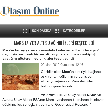
SON DAKİKA
KATEGORİLER
MARS'TA YER ALTI SU AĞININ İZLERİ KEŞFEDİLDİ
Mars'ın kuzey yarım küresindeki kraterlerde, Kızıl Gezegen'in
geçmişte karmaşık bir yer altı suyu sistemine ev sahipliği
yaptığını gösteren jeolojik izler tespit edildi.
02 Mart 2019 Cumartesi 12:16
Gökbilimciler,
Mars
'ta birbiriyle bağlantılı
eski yer altı göllerinin ve geniş yer
altı
su
yu ağının varlığına dair izler
bulunduğunu bildirdi.
ABD Havacılık ve Uzay Ajansı
NASA
ve
Avrupa Uzay Ajansı ESA'nın Mars uydularının bulgularını inceleyen
gökbilimciler, sonuçları "Journal of Geophysical Research"