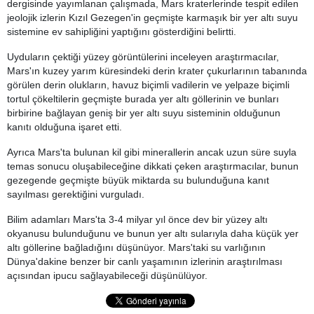
dergisinde yayımlanan çalışmada, Mars kraterlerinde tespit edilen
jeolojik izlerin Kızıl Gezegen'in geçmişte karmaşık bir yer altı suyu
sistemine ev sahipliğini yaptığını gösterdiğini belirtti.
Uyduların çektiği yüzey görüntülerini inceleyen araştırmacılar,
Mars'ın kuzey yarım küresindeki derin krater çukurlarının tabanında
görülen derin olukların, havuz biçimli vadilerin ve yelpaze biçimli
tortul çökeltilerin geçmişte burada yer altı göllerinin ve bunları
birbirine bağlayan geniş bir yer altı suyu sisteminin olduğunun
kanıtı olduğuna işaret etti.
Ayrıca Mars'ta bulunan kil gibi minerallerin ancak uzun süre suyla
temas sonucu oluşabileceğine dikkati çeken araştırmacılar, bunun
gezegende geçmişte büyük miktarda su bulunduğuna kanıt
sayılması gerektiğini vurguladı.
Bilim adamları Mars'ta 3-4 milyar yıl önce dev bir yüzey altı
okyanusu bulunduğunu ve bunun yer altı sularıyla daha küçük yer
altı göllerine bağladığını düşünüyor. Mars'taki su varlığının
Dünya'dakine benzer bir canlı yaşamının izlerinin araştırılması
açısından ipucu sağlayabileceği düşünülüyor.