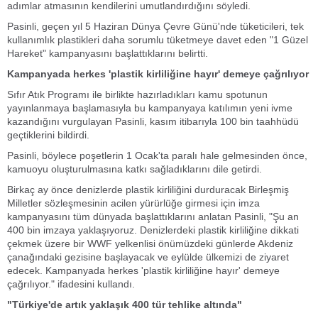
adımlar atmasının kendilerini umutlandırdığını söyledi.
Pasinli, geçen yıl 5 Haziran Dünya Çevre Günü'nde tüketicileri, tek
kullanımlık plastikleri daha sorumlu tüketmeye davet eden "1 Güzel
Hareket" kampanyasını başlattıklarını belirtti.
Kampanyada herkes 'plastik kirliliğine hayır' demeye çağrılıyor
Sıfır Atık Programı ile birlikte hazırladıkları kamu spotunun
yayınlanmaya başlamasıyla bu kampanyaya katılımın yeni ivme
kazandığını vurgulayan Pasinli, kasım itibarıyla 100 bin taahhüdü
geçtiklerini bildirdi.
Pasinli, böylece poşetlerin 1 Ocak'ta paralı hale gelmesinden önce,
kamuoyu oluşturulmasına katkı sağladıklarını dile getirdi.
Birkaç ay önce denizlerde plastik kirliliğini durduracak Birleşmiş
Milletler sözleşmesinin acilen yürürlüğe girmesi için imza
kampanyasını tüm dünyada başlattıklarını anlatan Pasinli, "Şu an
400 bin imzaya yaklaşıyoruz. Denizlerdeki plastik kirliliğine dikkati
çekmek üzere bir WWF yelkenlisi önümüzdeki günlerde Akdeniz
çanağındaki gezisine başlayacak ve eylülde ülkemizi de ziyaret
edecek. Kampanyada herkes 'plastik kirliliğine hayır' demeye
çağrılıyor." ifadesini kullandı.
"Türkiye'de artık yaklaşık 400 tür tehlike altında"