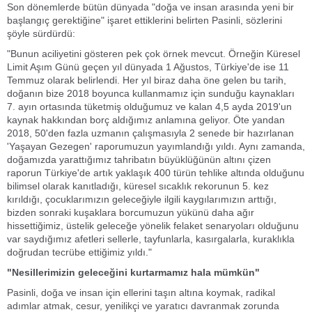
Son dönemlerde bütün dünyada "doğa ve insan arasında yeni bir
başlangıç gerektiğine" işaret ettiklerini belirten Pasinli, sözlerini
şöyle sürdürdü:
"Bunun aciliyetini gösteren pek çok örnek mevcut. Örneğin Küresel
Limit Aşım Günü geçen yıl dünyada 1 Ağustos, Türkiye'de ise 11
Temmuz olarak belirlendi. Her yıl biraz daha öne gelen bu tarih,
doğanın bize 2018 boyunca kullanmamız için sunduğu kaynakları
7. ayın ortasında tüketmiş olduğumuz ve kalan 4,5 ayda 2019'un
kaynak hakkından borç aldığımız anlamına geliyor. Öte yandan
2018, 50'den fazla uzmanın çalışmasıyla 2 senede bir hazırlanan
'Yaşayan Gezegen' raporumuzun yayımlandığı yıldı. Aynı zamanda,
doğamızda yarattığımız tahribatın büyüklüğünün altını çizen
raporun Türkiye'de artık yaklaşık 400 türün tehlike altında olduğunu
bilimsel olarak kanıtladığı, küresel sıcaklık rekorunun 5. kez
kırıldığı, çocuklarımızın geleceğiyle ilgili kaygılarımızın arttığı,
bizden sonraki kuşaklara borcumuzun yükünü daha ağır
hissettiğimiz, üstelik geleceğe yönelik felaket senaryoları olduğunu
var saydığımız afetleri sellerle, tayfunlarla, kasırgalarla, kuraklıkla
doğrudan tecrübe ettiğimiz yıldı."
"Nesillerimizin geleceğini kurtarmamız hala mümkün"
Pasinli, doğa ve insan için ellerini taşın altına koymak, radikal
adımlar atmak, cesur, yenilikçi ve yaratıcı davranmak zorunda