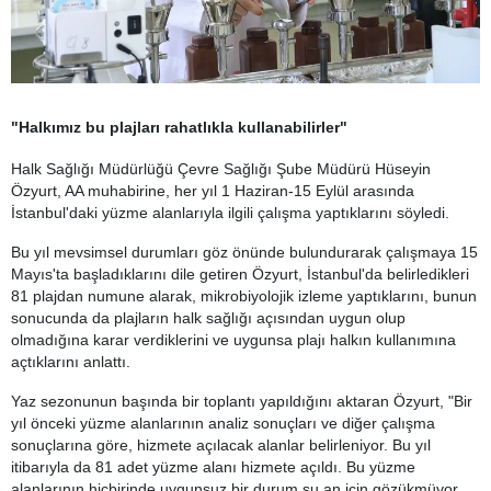
"Halkımız bu plajları rahatlıkla kullanabilirler"
Halk Sağlığı Müdürlüğü Çevre Sağlığı Şube Müdürü Hüseyin
Özyurt, AA muhabirine, her yıl 1 Haziran-15 Eylül arasında
İstanbul'daki yüzme alanlarıyla ilgili çalışma yaptıklarını söyledi.
Bu yıl mevsimsel durumları göz önünde bulundurarak çalışmaya 15
Mayıs'ta başladıklarını dile getiren Özyurt, İstanbul'da belirledikleri
81 plajdan numune alarak, mikrobiyolojik izleme yaptıklarını, bunun
sonucunda da plajların halk sağlığı açısından uygun olup
olmadığına karar verdiklerini ve uygunsa plajı halkın kullanımına
açtıklarını anlattı.
Yaz sezonunun başında bir toplantı yapıldığını aktaran Özyurt, "Bir
yıl önceki yüzme alanlarının analiz sonuçları ve diğer çalışma
sonuçlarına göre, hizmete açılacak alanlar belirleniyor. Bu yıl
itibarıyla da 81 adet yüzme alanı hizmete açıldı. Bu yüzme
alanlarının hiçbirinde uygunsuz bir durum şu an için gözükmüyor.