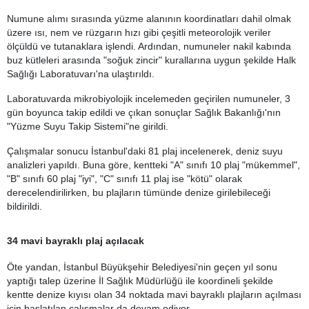
Numune alımı sırasında yüzme alanının koordinatları dahil olmak
üzere ısı, nem ve rüzgarın hızı gibi çeşitli meteorolojik veriler
ölçüldü ve tutanaklara işlendi. Ardından, numuneler nakil kabında
buz kütleleri arasında "soğuk zincir" kurallarına uygun şekilde Halk
Sağlığı Laboratuvarı'na ulaştırıldı.
Laboratuvarda mikrobiyolojik incelemeden geçirilen numuneler, 3
gün boyunca takip edildi ve çıkan sonuçlar Sağlık Bakanlığı'nın
"Yüzme Suyu Takip Sistemi"ne girildi.
Çalışmalar sonucu İstanbul'daki 81 plaj incelenerek, deniz suyu
analizleri yapıldı. Buna göre, kentteki "A" sınıfı 10 plaj "mükemmel",
"B" sınıfı 60 plaj "iyi", "C" sınıfı 11 plaj ise "kötü" olarak
derecelendirilirken, bu plajların tümünde denize girilebileceği
bildirildi.
34 mavi bayraklı plaj açılacak
Öte yandan, İstanbul Büyükşehir Belediyesi'nin geçen yıl sonu
yaptığı talep üzerine İl Sağlık Müdürlüğü ile koordineli şekilde
kentte denize kıyısı olan 34 noktada mavi bayraklı plajların açılması
için başlatılan çalışmalar da devam ediyor.