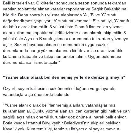
Belli kriterleri var. O kriterler sonucunda sezon sonunda tekrardan
yapılan toplantıda alınan kararlar raporlanır ve Sağlık Bakanlığına
bildirilir. Daha sonra bu yüzme alanlarında 'A', 'B' ve 'C' sınıfı
değerlendirmesi yapılıyor. 'A' sınıfı mükemmel, 'B' sınıfı iyi, 'C' sınıfı
da kötü olarak ilan edilir. 3 yıl üst üste C sınıfı ilan edilen yüzme
alanı kullanıma kapatılır ve kirlilik izleme alanı olarak takip edilir. 3
yıl üst üste A ya da B sınıfı çıkması durumunda tekrardan yüzmeye
açılır. Sezon boyunca alınan su numuneleri uygunsuzluk
durumlarında hangi yüzme alanında kirlilik var ise orası ivedilikle
kullanıma kapatılır ve takip numuneleri alınır. Uygun bulunması
durumunda ise hizmete açılır."
"Yüzme alanı olarak belirlenmemiş yerlerde denize girmeyin"
Özyurt, suyun kalitesinin çok önemli olduğunu vurgulayarak,
vatandaşlara şu önerilerde bulundu:
"Yüzme alanı olarak belirlenmemiş alanları, vatandaşlarımız
kullanmasınlar. Çünkü yüzme alanları, can kurtaran gibi halk ve can
sağlığı açısından önemli durumlar göz önüne alınarak belirleniyor.
Botla kıyıda İstanbul Büyükşehir Belediyesi'nin ekipleri bekliyor.
Kayalık yok. Kum temizliği, temiz su ihtiyacı gibi şeyler mevcut.