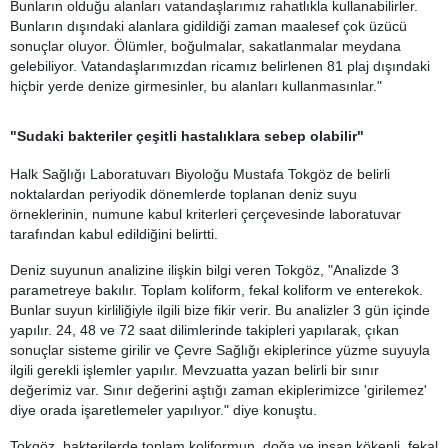
Bunların olduğu alanları vatandaşlarımız rahatlıkla kullanabilirler.
Bunların dışındaki alanlara gidildiği zaman maalesef çok üzücü
sonuçlar oluyor. Ölümler, boğulmalar, sakatlanmalar meydana
gelebiliyor. Vatandaşlarımızdan ricamız belirlenen 81 plaj dışındaki
hiçbir yerde denize girmesinler, bu alanları kullanmasınlar."
"Sudaki bakteriler çeşitli hastalıklara sebep olabilir"
Halk Sağlığı Laboratuvarı Biyoloğu Mustafa Tokgöz de belirli
noktalardan periyodik dönemlerde toplanan deniz suyu
örneklerinin, numune kabul kriterleri çerçevesinde laboratuvar
tarafından kabul edildiğini belirtti.
Deniz suyunun analizine ilişkin bilgi veren Tokgöz, "Analizde 3
parametreye bakılır. Toplam koliform, fekal koliform ve enterekok.
Bunlar suyun kirliliğiyle ilgili bize fikir verir. Bu analizler 3 gün içinde
yapılır. 24, 48 ve 72 saat dilimlerinde takipleri yapılarak, çıkan
sonuçlar sisteme girilir ve Çevre Sağlığı ekiplerince yüzme suyuyla
ilgili gerekli işlemler yapılır. Mevzuatta yazan belirli bir sınır
değerimiz var. Sınır değerini aştığı zaman ekiplerimizce 'girilemez'
diye orada işaretlemeler yapılıyor." diye konuştu.
Tokgöz, bakterilerde toplam koliformun, doğa ve insan kökenli, fekal