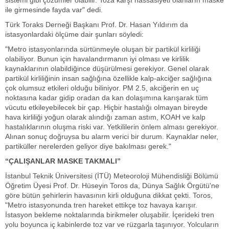
sistemi gibi çözümler olabilir. Toza karşı hassasiyeti olanların maske
ile girmesinde fayda var" dedi.
Türk Toraks Derneği Başkanı Prof. Dr. Hasan Yıldırım da
istasyonlardaki ölçüme dair şunları söyledi:
"Metro istasyonlarında sürtünmeyle oluşan bir partikül kirliliği
olabiliyor. Bunun için havalandırmanın iyi olması ve kirlilik
kaynaklarının olabildiğince düşürülmesi gerekiyor. Genel olarak
partikül kirliliğinin insan sağlığına özellikle kalp-akciğer sağlığına
çok olumsuz etkileri olduğu biliniyor. PM 2.5, akciğerin en uç
noktasına kadar gidip oradan da kan dolaşımına karışarak tüm
vücutu etkileyebilecek bir çap. Hiçbir hastalığı olmayan bireyde
hava kirliliği yoğun olarak alındığı zaman astım, KOAH ve kalp
hastalıklarının oluşma riski var. Yetkililerin önlem alması gerekiyor.
Alınan sonuç doğruysa bu alarm verici bir durum. Kaynaklar neler,
partiküller nerelerden geliyor diye bakılması gerek."
“ÇALIŞANLAR MASKE TAKMALI”
İstanbul Teknik Üniversitesi (İTÜ) Meteoroloji Mühendisliği Bölümü
Öğretim Üyesi Prof. Dr. Hüseyin Toros da, Dünya Sağlık Örgütü'ne
göre bütün şehirlerin havasının kirli olduğuna dikkat çekti. Toros,
"Metro istasyonunda tren hareket ettikçe toz havaya karışır.
İstasyon bekleme noktalarında birikmeler oluşabilir. İçerideki tren
yolu boyunca iç kabinlerde toz var ve rüzgarla taşınıyor. Yolcuların