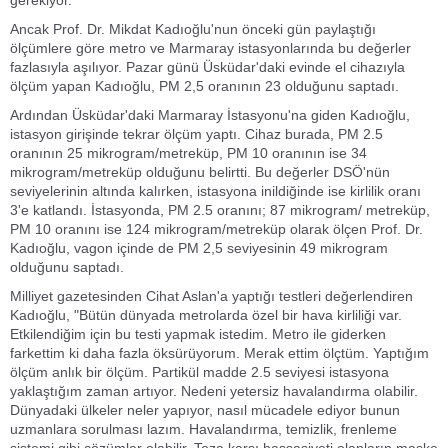
gerekiyor.
Ancak Prof. Dr. Mikdat Kadıoğlu'nun önceki gün paylaştığı
ölçümlere göre metro ve Marmaray istasyonlarında bu değerler
fazlasıyla aşılıyor. Pazar günü Üsküdar'daki evinde el cihazıyla
ölçüm yapan Kadıoğlu, PM 2,5 oranının 23 olduğunu saptadı.
Ardından Üsküdar'daki Marmaray İstasyonu'na giden Kadıoğlu,
istasyon girişinde tekrar ölçüm yaptı. Cihaz burada, PM 2.5
oranının 25 mikrogram/metreküp, PM 10 oranının ise 34
mikrogram/metreküp olduğunu belirtti. Bu değerler DSÖ'nün
seviyelerinin altında kalırken, istasyona inildiğinde ise kirlilik oranı
3'e katlandı. İstasyonda, PM 2.5 oranını; 87 mikrogram/ metreküp,
PM 10 oranını ise 124 mikrogram/metreküp olarak ölçen Prof. Dr.
Kadıoğlu, vagon içinde de PM 2,5 seviyesinin 49 mikrogram
olduğunu saptadı.
Milliyet gazetesinden Cihat Aslan'a yaptığı testleri değerlendiren
Kadıoğlu, "Bütün dünyada metrolarda özel bir hava kirliliği var.
Etkilendiğim için bu testi yapmak istedim. Metro ile giderken
farkettim ki daha fazla öksürüyorum. Merak ettim ölçtüm. Yaptığım
ölçüm anlık bir ölçüm. Partikül madde 2.5 seviyesi istasyona
yaklaştığım zaman artıyor. Nedeni yetersiz havalandırma olabilir.
Dünyadaki ülkeler neler yapıyor, nasıl mücadele ediyor bunun
uzmanlara sorulması lazım. Havalandırma, temizlik, frenleme