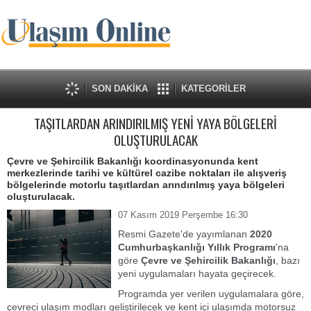
SON DAKİKA
KATEGORİLER
TAŞITLARDAN ARINDIRILMIŞ YENİ YAYA BÖLGELERİ
OLUŞTURULACAK
Çevre ve Şehircilik Bakanlığı koordinasyonunda kent
merkezlerinde tarihi ve kültürel cazibe noktaları ile alışveriş
bölgelerinde motorlu taşıtlardan arındırılmış yaya bölgeleri
oluşturulacak.
07 Kasım 2019 Perşembe 16:30
Resmi Gazete'de yayımlanan
2020
Cumhurbaşkanlığı Yıllık Programı
'na
göre
Çevre ve Şehircilik Bakanlığı
, bazı
yeni uygulamaları hayata geçirecek.
Programda yer verilen uygulamalara göre,
çevreci ulaşım modları geliştirilecek ve kent içi ulaşımda motorsuz