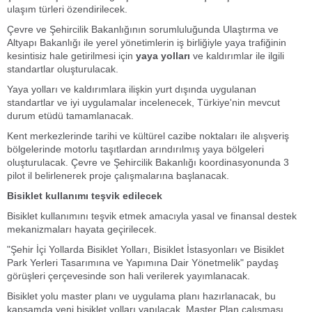
ulaşım türleri özendirilecek.
Çevre ve Şehircilik Bakanlığının sorumluluğunda Ulaştırma ve
Altyapı Bakanlığı ile yerel yönetimlerin iş birliğiyle yaya trafiğinin
kesintisiz hale getirilmesi için
yaya yolları
ve kaldırımlar ile ilgili
standartlar oluşturulacak.
Yaya yolları ve kaldırımlara ilişkin yurt dışında uygulanan
standartlar ve iyi uygulamalar incelenecek, Türkiye'nin mevcut
durum etüdü tamamlanacak.
Kent merkezlerinde tarihi ve kültürel cazibe noktaları ile alışveriş
bölgelerinde motorlu taşıtlardan arındırılmış yaya bölgeleri
oluşturulacak. Çevre ve Şehircilik Bakanlığı koordinasyonunda 3
pilot il belirlenerek proje çalışmalarına başlanacak.
Bisiklet kullanımı teşvik edilecek
Bisiklet kullanımını teşvik etmek amacıyla yasal ve finansal destek
mekanizmaları hayata geçirilecek.
"Şehir İçi Yollarda Bisiklet Yolları, Bisiklet İstasyonları ve Bisiklet
Park Yerleri Tasarımına ve Yapımına Dair Yönetmelik" paydaş
görüşleri çerçevesinde son hali verilerek yayımlanacak.
Bisiklet yolu master planı ve uygulama planı hazırlanacak, bu
kapsamda yeni bisiklet yolları yapılacak. Master Plan çalışması