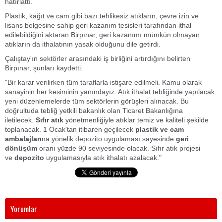
hatırlattı.
Plastik, kağıt ve cam gibi bazı tehlikesiz atıkların, çevre izin ve
lisans belgesine sahip geri kazanım tesisleri tarafından ithal
edilebildiğini aktaran Birpınar, geri kazanımı mümkün olmayan
atıkların da ithalatının yasak olduğunu dile getirdi.
Çalıştay'ın sektörler arasındaki iş birliğini artırdığını belirten
Birpınar, şunları kaydetti:
"Bir karar verilirken tüm taraflarla istişare edilmeli. Kamu olarak
sanayinin her kesiminin yanındayız. Atık ithalat tebliğinde yapılacak
yeni düzenlemelerde tüm sektörlerin görüşleri alınacak. Bu
doğrultuda tebliğ yetkili bakanlık olan Ticaret Bakanlığına
iletilecek.
Sıfır atık
yönetmenliğiyle atıklar temiz ve kaliteli şekilde
toplanacak. 1 Ocak'tan itibaren geçilecek
plastik ve cam
ambalajları
na yönelik depozito uygulaması sayesinde
geri
dönüşüm
oranı yüzde 90 seviyesinde olacak. Sıfır atık projesi
ve
depozito
uygulamasıyla atık ithalatı azalacak."
Yorumlar