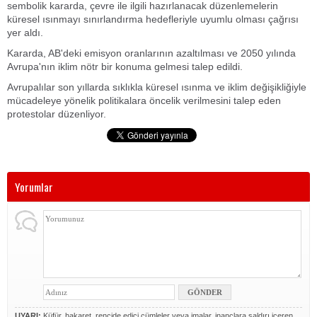
sembolik kararda, çevre ile ilgili hazırlanacak düzenlemelerin
küresel ısınmayı sınırlandırma hedefleriyle uyumlu olması çağrısı
yer aldı.
Kararda, AB'deki emisyon oranlarının azaltılması ve 2050 yılında
Avrupa'nın iklim nötr bir konuma gelmesi talep edildi.
Avrupalılar son yıllarda sıklıkla küresel ısınma ve iklim değişikliğiyle
mücadeleye yönelik politikalara öncelik verilmesini talep eden
protestolar düzenliyor.
Yorumlar
UYARI:
Küfür, hakaret, rencide edici cümleler veya imalar, inançlara saldırı içeren,