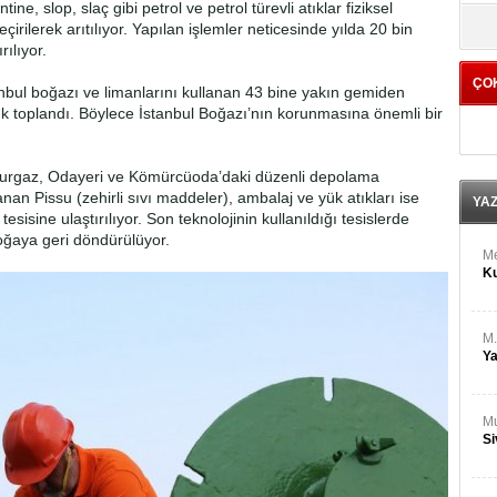
M
ne, slop, slaç gibi petrol ve petrol türevli atıklar fiziksel
yö
Ha
irilerek arıtılıyor. Yapılan işlemler neticesinde yılda 20 bin
ılıyor.
ÇO
Bİ
nbul boğazı ve limanlarını kullanan 43 bine yakın gemiden
Cu
k toplandı. Böylece İstanbul Boğazı’nın korunmasına önemli bir
ka
Ah
burgaz, Odayeri ve Kömürcüoda’daki düzenli depolama
Ku
anan Pissu (zehirli sıvı maddeler), ambalaj ve yük atıkları ise
YA
tesisine ulaştırılıyor. Son teknolojinin kullanıldığı tesislerde
doğaya geri döndürülüyor.
M
Ku
M.
Ya
Mu
Si