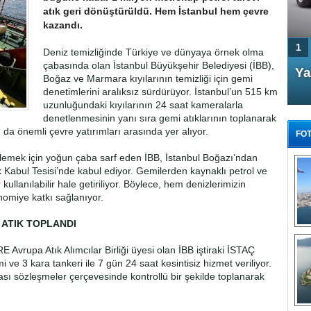
atık geri dönüştürüldü. Hem İstanbul hem çevre
kazandı.
1
Deniz temizliğinde Türkiye ve dünyaya örnek olma
çabasında olan İstanbul Büyükşehir Belediyesi (İBB),
4 Kapılı AMG GT Coupe
Ya
Boğaz ve Marmara kıyılarının temizliği için gemi
Türkiye'de satışa çıktı
denetimlerini aralıksız sürdürüyor. İstanbul’un 515 km
uzunluğundaki kıyılarının 24 saat kameralarla
denetlenmesinin yanı sıra gemi atıklarının toplanarak
da önemli çevre yatırımları arasında yer alıyor.
FOT
llemek için yoğun çaba sarf eden İBB, İstanbul Boğazı’ndan
 Kabul Tesisi’nde kabul ediyor. Gemilerden kaynaklı petrol ve
r kullanılabilir hale getiriliyor. Böylece, hem denizlerimizin
omiye katkı sağlanıyor.
FA
TÜ
 ATIK TOPLANDI
Tü
vrupa Atık Alımcılar Birliği üyesi olan İBB iştiraki İSTAÇ
 ve 3 kara tankeri ile 7 gün 24 saat kesintisiz hizmet veriliyor.
E
G
ası sözleşmeler çerçevesinde kontrollü bir şekilde toplanarak