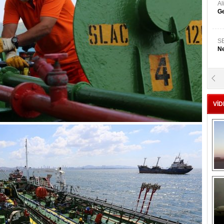
A
Ge
S
Ne
A
"L
VİD
M
Ba