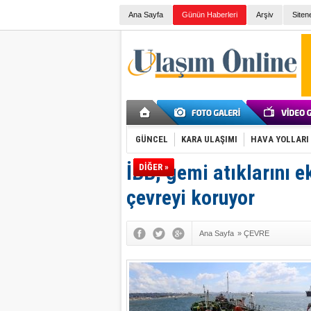
Ana Sayfa
Günün Haberleri
Arşiv
Siten
GÜNCEL
KARA ULAŞIMI
HAVA YOLLARI
İBB, gemi atıklarını 
DİĞER »
çevreyi koruyor
Ana Sayfa
»
ÇEVRE