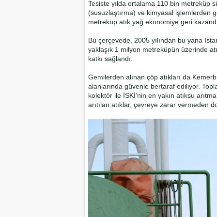
Tesiste yılda ortalama 110 bin metreküp sinti
(susuzlaştırma) ve kimyasal işlemlerden geç
metreküp atık yağ ekonomiye geri kazandır
Bu çerçevede, 2005 yılından bu yana İsta
yaklaşık 1 milyon metreküpün üzerinde atı
katkı sağlandı.
Gemilerden alınan çöp atıkları da Kemer
alanlarında güvenle bertaraf ediliyor. Topl
kolektör ile İSKİ’nin en yakın atıksu arıtma 
arıtılan atıklar, çevreye zarar vermeden 