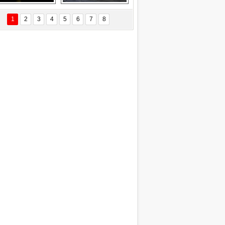
Delta uçağına 
Ford Focus RS 
yıldırım çarptı
(2015)
1
2
3
4
5
6
7
8