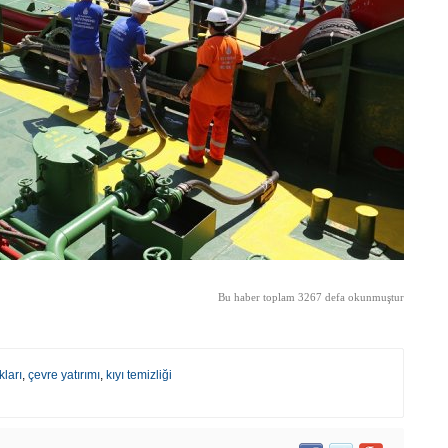
Bu haber toplam 3267 defa okunmuştur
kları
,
çevre yatırımı
,
kıyı temizliği