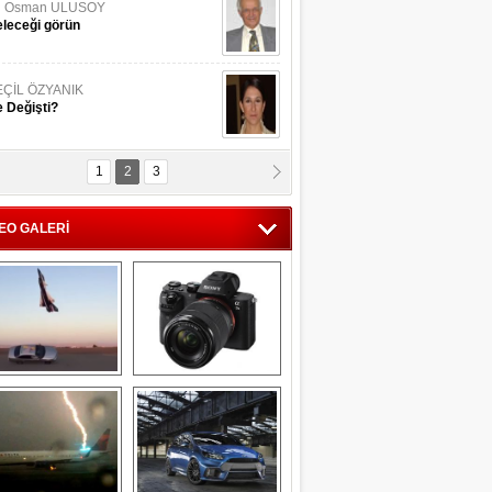
li Osman ULUSOY
leceği görün
EÇİL ÖZYANIK
 Değişti?
1
2
3
DNAN SAKA
iman Kenti Aliağa"
EO GALERİ
ERİÇ KÖYATASI
yraksız Vatan !
Savaş uçağı 
Sony Alpha 7R II ön 
pilotundan 
inceleme
muhteşem gösteri