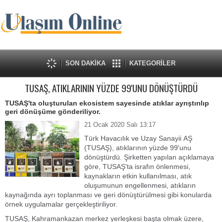
SON DAKİKA
KATEGORİLER
TUSAŞ, ATIKLARININ YÜZDE 99'UNU DÖNÜŞTÜRDÜ
TUSAŞ'ta oluşturulan ekosistem sayesinde atıklar ayrıştırılıp
geri dönüşüme gönderiliyor.
21 Ocak 2020 Salı 13:17
Türk Havacılık ve Uzay Sanayii AŞ
(TUSAŞ), atıklarının yüzde 99'unu
dönüştürdü. Şirketten yapılan açıklamaya
göre, TUSAŞ'ta israfın önlenmesi,
kaynakların etkin kullanılması, atık
oluşumunun engellenmesi, atıkların
kaynağında ayrı toplanması ve geri dönüştürülmesi gibi konularda
örnek uygulamalar gerçekleştiriliyor.
TUSAŞ, Kahramankazan merkez yerleşkesi başta olmak üzere,