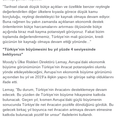
"Tarihsel olarak düşük bütçe açıkları ve özellikle benzer reytingle
değerlendirilen diğer ülkelere kıyasla görece düşük kamu
borçluluğu, reytingi destekleyici bir kaynak olmaya devam ediyor.
Buna rağmen bu yakın zamanda açıklanan ekonomik destek
önlemlerinin bütçe harcamalarını artırması ölçüsünde bütçe
açığında biraz mali kayma potansiyeli görüyoruz. Fakat bizim
toplamda değerlendirmemiz, Türkiye’nin mali gücünün, kredi
gücünün bir kaynağı olmaya devam ettiği yönünde..."
"Türkiye’nin büyümesini bu yıl yüzde 4 seviyesinde
bekliyoruz"
Moody's Ülke Riskleri Direktörü Lemay, Avrupa’daki ekonomik
büyüme görünümünün Türkiye’nin ihracat potansiyelini olumlu
yönde etkileyebileceğini, Avrupa’nın ekonomik büyüme görünümü
açısından bu yıl ve 2019'a ilişkin yapıcı bir görüşe sahip olduklarını
ifade etti.
Lemay, "Bu durum, Türkiye’nin ihracatını desteklemeye devam
edecek. Bu yüzden de Türkiye’nin büyüme hikayesine katkıda
bulunacak. Geçen yıl, kısmen Avrupa’daki güçlü büyümenin
sonucunda Türkiye’de net ihracatın pozitife döndüğünü gördük. Bu
gelecek birkaç yıl boyunca net ihracatın artmaya devam etmesine
katkıda bulunacak pozitif bir unsur" ifadelerini kullandı.