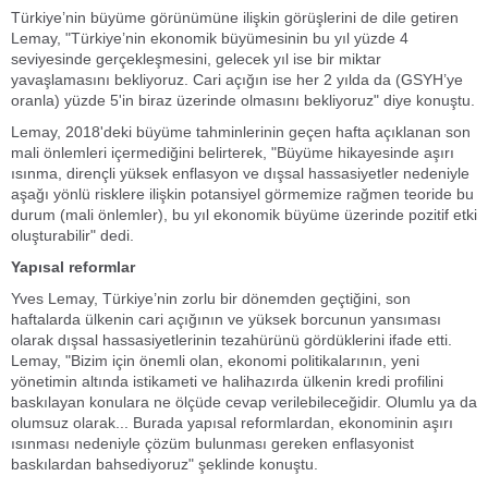
Türkiye’nin büyüme görünümüne ilişkin görüşlerini de dile getiren
Lemay, "Türkiye’nin ekonomik büyümesinin bu yıl yüzde 4
seviyesinde gerçekleşmesini, gelecek yıl ise bir miktar
yavaşlamasını bekliyoruz. Cari açığın ise her 2 yılda da (GSYH’ye
oranla) yüzde 5'in biraz üzerinde olmasını bekliyoruz" diye konuştu.
Lemay, 2018'deki büyüme tahminlerinin geçen hafta açıklanan son
mali önlemleri içermediğini belirterek, "Büyüme hikayesinde aşırı
ısınma, dirençli yüksek enflasyon ve dışsal hassasiyetler nedeniyle
aşağı yönlü risklere ilişkin potansiyel görmemize rağmen teoride bu
durum (mali önlemler), bu yıl ekonomik büyüme üzerinde pozitif etki
oluşturabilir" dedi.
Yapısal reformlar
Yves Lemay, Türkiye’nin zorlu bir dönemden geçtiğini, son
haftalarda ülkenin cari açığının ve yüksek borcunun yansıması
olarak dışsal hassasiyetlerinin tezahürünü gördüklerini ifade etti.
Lemay, "Bizim için önemli olan, ekonomi politikalarının, yeni
yönetimin altında istikameti ve halihazırda ülkenin kredi profilini
baskılayan konulara ne ölçüde cevap verilebileceğidir. Olumlu ya da
olumsuz olarak... Burada yapısal reformlardan, ekonominin aşırı
ısınması nedeniyle çözüm bulunması gereken enflasyonist
baskılardan bahsediyoruz" şeklinde konuştu.