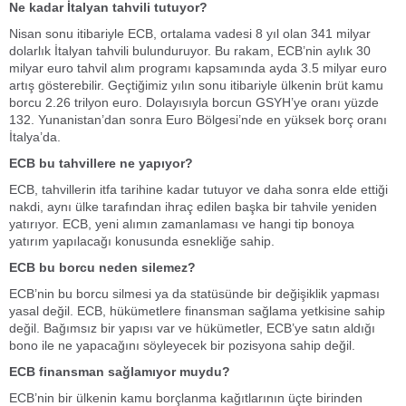
Ne kadar İtalyan tahvili tutuyor?
Nisan sonu itibariyle ECB, ortalama vadesi 8 yıl olan 341 milyar
dolarlık İtalyan tahvili bulunduruyor. Bu rakam, ECB’nin aylık 30
milyar euro tahvil alım programı kapsamında ayda 3.5 milyar euro
artış gösterebilir. Geçtiğimiz yılın sonu itibariyle ülkenin brüt kamu
borcu 2.26 trilyon euro. Dolayısıyla borcun GSYH’ye oranı yüzde
132. Yunanistan’dan sonra Euro Bölgesi’nde en yüksek borç oranı
İtalya’da.
ECB bu tahvillere ne yapıyor?
ECB, tahvillerin itfa tarihine kadar tutuyor ve daha sonra elde ettiği
nakdi, aynı ülke tarafından ihraç edilen başka bir tahvile yeniden
yatırıyor. ECB, yeni alımın zamanlaması ve hangi tip bonoya
yatırım yapılacağı konusunda esnekliğe sahip.
ECB bu borcu neden silemez?
ECB’nin bu borcu silmesi ya da statüsünde bir değişiklik yapması
yasal değil. ECB, hükümetlere finansman sağlama yetkisine sahip
değil. Bağımsız bir yapısı var ve hükümetler, ECB’ye satın aldığı
bono ile ne yapacağını söyleyecek bir pozisyona sahip değil.
ECB finansman sağlamıyor muydu?
ECB’nin bir ülkenin kamu borçlanma kağıtlarının üçte birinden