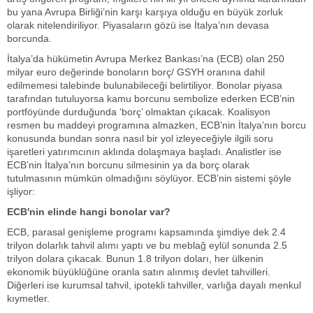
bu yana Avrupa Birliği’nin karşı karşıya olduğu en büyük zorluk
olarak nitelendiriliyor. Piyasaların gözü ise İtalya’nın devasa
borcunda.
İtalya’da hükümetin Avrupa Merkez Bankası’na (ECB) olan 250
milyar euro değerinde bonoların borç/ GSYH oranına dahil
edilmemesi talebinde bulunabileceği belirtiliyor. Bonolar piyasa
tarafından tutuluyorsa kamu borcunu sembolize ederken ECB’nin
portföyünde durduğunda ‘borç’ olmaktan çıkacak. Koalisyon
resmen bu maddeyi programına almazken, ECB’nin İtalya’nın borcu
konusunda bundan sonra nasıl bir yol izleyeceğiyle ilgili soru
işaretleri yatırımcının aklında dolaşmaya başladı. Analistler ise
ECB’nin İtalya’nın borcunu silmesinin ya da borç olarak
tutulmasının mümkün olmadığını söylüyor. ECB’nin sistemi şöyle
işliyor:
ECB'nin elinde hangi bonolar var?
ECB, parasal genişleme programı kapsamında şimdiye dek 2.4
trilyon dolarlık tahvil alımı yaptı ve bu meblağ eylül sonunda 2.5
trilyon dolara çıkacak. Bunun 1.8 trilyon doları, her ülkenin
ekonomik büyüklüğüne oranla satın alınmış devlet tahvilleri.
Diğerleri ise kurumsal tahvil, ipotekli tahviller, varlığa dayalı menkul
kıymetler.