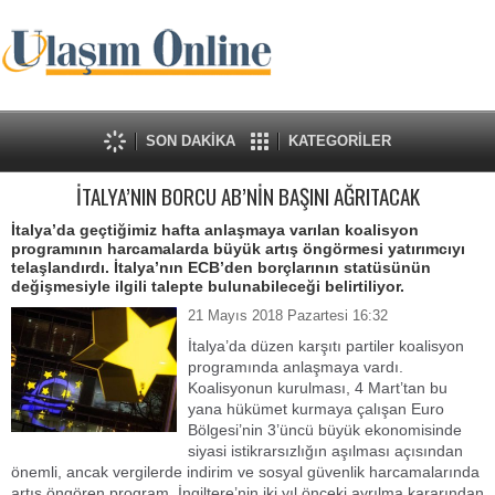
SON DAKİKA
KATEGORİLER
İTALYA’NIN BORCU AB’NİN BAŞINI AĞRITACAK
İtalya’da geçtiğimiz hafta anlaşmaya varılan koalisyon
programının harcamalarda büyük artış öngörmesi yatırımcıyı
telaşlandırdı. İtalya’nın ECB’den borçlarının statüsünün
değişmesiyle ilgili talepte bulunabileceği belirtiliyor.
21 Mayıs 2018 Pazartesi 16:32
İtalya’da düzen karşıtı partiler koalisyon
programında anlaşmaya vardı.
Koalisyonun kurulması, 4 Mart’tan bu
yana hükümet kurmaya çalışan Euro
Bölgesi’nin 3’üncü büyük ekonomisinde
siyasi istikrarsızlığın aşılması açısından
önemli, ancak vergilerde indirim ve sosyal güvenlik harcamalarında
artış öngören program, İngiltere’nin iki yıl önceki ayrılma kararından