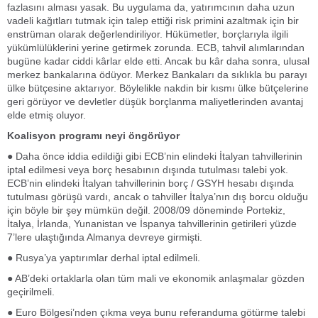
fazlasını alması yasak. Bu uygulama da, yatırımcının daha uzun
vadeli kağıtları tutmak için talep ettiği risk primini azaltmak için bir
enstrüman olarak değerlendiriliyor. Hükümetler, borçlarıyla ilgili
yükümlülüklerini yerine getirmek zorunda. ECB, tahvil alımlarından
bugüne kadar ciddi kârlar elde etti. Ancak bu kâr daha sonra, ulusal
merkez bankalarına ödüyor. Merkez Bankaları da sıklıkla bu parayı
ülke bütçesine aktarıyor. Böylelikle nakdin bir kısmı ülke bütçelerine
geri görüyor ve devletler düşük borçlanma maliyetlerinden avantaj
elde etmiş oluyor.
Koalisyon programı neyi öngörüyor
● Daha önce iddia edildiği gibi ECB’nin elindeki İtalyan tahvillerinin
iptal edilmesi veya borç hesabının dışında tutulması talebi yok.
ECB’nin elindeki İtalyan tahvillerinin borç / GSYH hesabı dışında
tutulması görüşü vardı, ancak o tahviller İtalya’nın dış borcu olduğu
için böyle bir şey mümkün değil. 2008/09 döneminde Portekiz,
İtalya, İrlanda, Yunanistan ve İspanya tahvillerinin getirileri yüzde
7’lere ulaştığında Almanya devreye girmişti.
● Rusya’ya yaptırımlar derhal iptal edilmeli.
● AB’deki ortaklarla olan tüm mali ve ekonomik anlaşmalar gözden
geçirilmeli.
● Euro Bölgesi’nden çıkma veya bunu referanduma götürme talebi