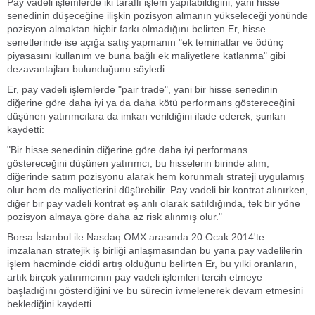
Pay vadeli işlemlerde iki taraflı işlem yapılabildiğini, yani hisse
senedinin düşeceğine ilişkin pozisyon almanın yükseleceği yönünde
pozisyon almaktan hiçbir farkı olmadığını belirten Er, hisse
senetlerinde ise açığa satış yapmanın "ek teminatlar ve ödünç
piyasasını kullanım ve buna bağlı ek maliyetlere katlanma" gibi
dezavantajları bulunduğunu söyledi.
Er, pay vadeli işlemlerde "pair trade", yani bir hisse senedinin
diğerine göre daha iyi ya da daha kötü performans göstereceğini
düşünen yatırımcılara da imkan verildiğini ifade ederek, şunları
kaydetti:
"Bir hisse senedinin diğerine göre daha iyi performans
göstereceğini düşünen yatırımcı, bu hisselerin birinde alım,
diğerinde satım pozisyonu alarak hem korunmalı strateji uygulamış
olur hem de maliyetlerini düşürebilir. Pay vadeli bir kontrat alınırken,
diğer bir pay vadeli kontrat eş anlı olarak satıldığında, tek bir yöne
pozisyon almaya göre daha az risk alınmış olur."
Borsa İstanbul ile Nasdaq OMX arasında 20 Ocak 2014'te
imzalanan stratejik iş birliği anlaşmasından bu yana pay vadelilerin
işlem hacminde ciddi artış olduğunu belirten Er, bu yılki oranların,
artık birçok yatırımcının pay vadeli işlemleri tercih etmeye
başladığını gösterdiğini ve bu sürecin ivmelenerek devam etmesini
beklediğini kaydetti.