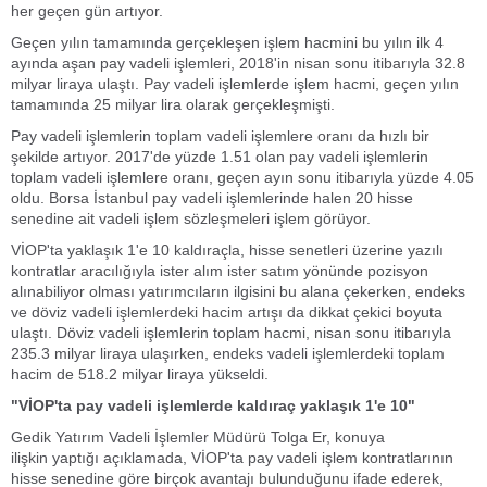
her geçen gün artıyor.
Geçen yılın tamamında gerçekleşen işlem hacmini bu yılın ilk 4
ayında aşan pay vadeli işlemleri, 2018'in nisan sonu itibarıyla 32.8
milyar liraya ulaştı. Pay vadeli işlemlerde işlem hacmi, geçen yılın
tamamında 25 milyar lira olarak gerçekleşmişti.
Pay vadeli işlemlerin toplam vadeli işlemlere oranı da hızlı bir
şekilde artıyor. 2017'de yüzde 1.51 olan pay vadeli işlemlerin
toplam vadeli işlemlere oranı, geçen ayın sonu itibarıyla yüzde 4.05
oldu. Borsa İstanbul pay vadeli işlemlerinde halen 20 hisse
senedine ait vadeli işlem sözleşmeleri işlem görüyor.
VİOP'ta yaklaşık 1'e 10 kaldıraçla, hisse senetleri üzerine yazılı
kontratlar aracılığıyla ister alım ister satım yönünde pozisyon
alınabiliyor olması yatırımcıların ilgisini bu alana çekerken, endeks
ve döviz vadeli işlemlerdeki hacim artışı da dikkat çekici boyuta
ulaştı. Döviz vadeli işlemlerin toplam hacmi, nisan sonu itibarıyla
235.3 milyar liraya ulaşırken, endeks vadeli işlemlerdeki toplam
hacim de 518.2 milyar liraya yükseldi.
"VİOP'ta pay vadeli işlemlerde kaldıraç yaklaşık 1'e 10"
Gedik Yatırım Vadeli İşlemler Müdürü Tolga Er, konuya
ilişkin yaptığı açıklamada, VİOP'ta pay vadeli işlem kontratlarının
hisse senedine göre birçok avantajı bulunduğunu ifade ederek,