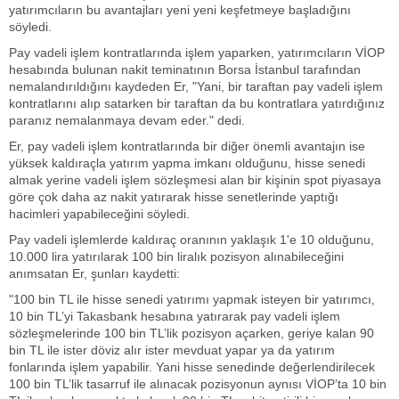
yatırımcıların bu avantajları yeni yeni keşfetmeye başladığını
söyledi.
Pay vadeli işlem kontratlarında işlem yaparken, yatırımcıların VİOP
hesabında bulunan nakit teminatının Borsa İstanbul tarafından
nemalandırıldığını kaydeden Er, "Yani, bir taraftan pay vadeli işlem
kontratlarını alıp satarken bir taraftan da bu kontratlara yatırdığınız
paranız nemalanmaya devam eder." dedi.
Er, pay vadeli işlem kontratlarında bir diğer önemli avantajın ise
yüksek kaldıraçla yatırım yapma imkanı olduğunu, hisse senedi
almak yerine vadeli işlem sözleşmesi alan bir kişinin spot piyasaya
göre çok daha az nakit yatırarak hisse senetlerinde yaptığı
hacimleri yapabileceğini söyledi.
Pay vadeli işlemlerde kaldıraç oranının yaklaşık 1'e 10 olduğunu,
10.000 lira yatırılarak 100 bin liralık pozisyon alınabileceğini
anımsatan Er, şunları kaydetti:
"100 bin TL ile hisse senedi yatırımı yapmak isteyen bir yatırımcı,
10 bin TL’yi Takasbank hesabına yatırarak pay vadeli işlem
sözleşmelerinde 100 bin TL’lik pozisyon açarken, geriye kalan 90
bin TL ile ister döviz alır ister mevduat yapar ya da yatırım
fonlarında işlem yapabilir. Yani hisse senedinde değerlendirilecek
100 bin TL’lik tasarruf ile alınacak pozisyonun aynısı VİOP’ta 10 bin