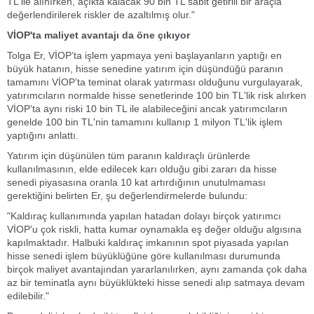
TL ile alınırken, açıkta kalacak 90 bin TL sabit getirili bir araçla
değerlendirilerek riskler de azaltılmış olur."
VİOP'ta maliyet avantajı da öne çıkıyor
Tolga Er, VİOP’ta işlem yapmaya yeni başlayanların yaptığı en
büyük hatanın, hisse senedine yatırım için düşündüğü paranın
tamamını VİOP’ta teminat olarak yatırması olduğunu vurgulayarak,
yatırımcıların normalde hisse senetlerinde 100 bin TL'lik risk alırken
VİOP’ta aynı riski 10 bin TL ile alabileceğini ancak yatırımcıların
genelde 100 bin TL'nin tamamını kullanıp 1 milyon TL'lik işlem
yaptığını anlattı.
Yatırım için düşünülen tüm paranın kaldıraçlı ürünlerde
kullanılmasının, elde edilecek karı olduğu gibi zararı da hisse
senedi piyasasına oranla 10 kat artırdığının unutulmaması
gerektiğini belirten Er, şu değerlendirmelerde bulundu:
"Kaldıraç kullanımında yapılan hatadan dolayı birçok yatırımcı
VİOP'u çok riskli, hatta kumar oynamakla eş değer olduğu algısına
kapılmaktadır. Halbuki kaldıraç imkanının spot piyasada yapılan
hisse senedi işlem büyüklüğüne göre kullanılması durumunda
birçok maliyet avantajından yararlanılırken, aynı zamanda çok daha
az bir teminatla aynı büyüklükteki hisse senedi alıp satmaya devam
edilebilir."