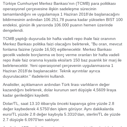
Türkiye Cumhuriyet Merkez Bankası'nın (TCMB) para politikası
operasyonel çerçevesine ilişkin sadeleşme sürecinin
tamamlandığını ve uygulamaya 1 Haziran 2018'de başlanacağını
bildirmesinin ardından 106.251,78 puana kadar yükselen BIST 100
endeksi, günün ilk yarısında 106.000 puanın hemen üzerinde
dengelendi.
TCMB yaptığı duyuruda bir hafta vadeli repo ihale faiz oranının
Merkez Bankası politika faizi olacağını belirterek, "Bu oran, mevcut
fonlama faizine (yüzde 16,50) eşitlenecektir. Merkez Bankası
gecelik vadede borçlanma ve borç verme oranları bir hafta vadeli
repo ihale faiz oranına kıyasla eksi/artı 150 baz puanlık bir marj ile
belirlenecektir. Yeni operasyonel çerçevenin uygulanmasına 1
Haziran 2018'de başlanacaktır. Teknik ayrıntılar ayrıca
duyurulacaktır." ifadelerini kullandı.
Analistler, açıklamanın ardından Türk lirası varlıkların değer
kazandığını belirterek, dolar kurunun sert düşüşle 4,5609 liraya
kadar gerilediğini kaydetti.
Dolar/TL, saat 13.10 itibarıyla önceki kapanışa göre yüzde 2.8
değer kaybederek 4.5750'den işlem görüyor. Aynı dakikalarda
euro/TL yüzde 2.8 değer kaybıyla 5.3310'dan, sterlin/TL de yüzde
2.7 düşüşle 6.0970'ten satılıyor.