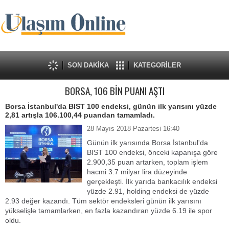
SON DAKİKA
KATEGORİLER
BORSA, 106 BİN PUANI AŞTI
Borsa İstanbul'da BIST 100 endeksi, günün ilk yarısını yüzde
2,81 artışla 106.100,44 puandan tamamladı.
28 Mayıs 2018 Pazartesi 16:40
Günün ilk yarısında Borsa İstanbul'da
BIST 100 endeksi, önceki kapanışa göre
2.900,35 puan artarken, toplam işlem
hacmi 3.7 milyar lira düzeyinde
gerçekleşti. İlk yarıda bankacılık endeksi
yüzde 2.91, holding endeksi de yüzde
2.93 değer kazandı. Tüm sektör endeksleri günün ilk yarısını
yükselişle tamamlarken, en fazla kazandıran yüzde 6.19 ile spor
oldu.