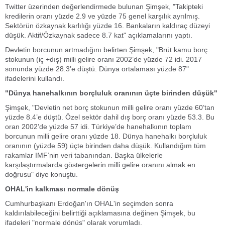
Twitter üzerinden değerlendirmede bulunan Şimşek, "Takipteki
kredilerin oranı yüzde 2.9 ve yüzde 75 genel karşılık ayrılmış.
Sektörün özkaynak karlılığı yüzde 16. Bankaların kaldıraç düzeyi
düşük. Aktif/Özkaynak sadece 8.7 kat" açıklamalarını yaptı.
Devletin borcunun artmadığını belirten Şimşek, "Brüt kamu borç
stokunun (iç +dış) milli gelire oranı 2002’de yüzde 72 idi. 2017
sonunda yüzde 28.3’e düştü. Dünya ortalaması yüzde 87"
ifadelerini kullandı.
"Dünya hanehalkının borçluluk oranının üçte birinden düşük"
Şimşek, "Devletin net borç stokunun milli gelire oranı yüzde 60’tan
yüzde 8.4’e düştü. Özel sektör dahil dış borç oranı yüzde 53.3. Bu
oran 2002’de yüzde 57 idi. Türkiye’de hanehalkının toplam
borcunun milli gelire oranı yüzde 18. Dünya hanehalkı borçluluk
oranının (yüzde 59) üçte birinden daha düşük. Kullandığım tüm
rakamlar IMF’nin veri tabanından. Başka ülkelerle
karşılaştırmalarda göstergelerin milli gelire oranını almak en
doğrusu" diye konuştu.
OHAL'in kalkması normale dönüş
Cumhurbaşkanı Erdoğan'ın OHAL'in seçimden sonra
kaldırılabileceğini belirttiği açıklamasına değinen Şimşek, bu
ifadeleri "normale dönüş" olarak yorumladı.