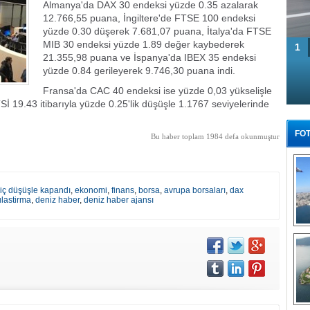
Almanya'da DAX 30 endeksi yüzde 0.35 azalarak
12.766,55 puana, İngiltere'de FTSE 100 endeksi
yüzde 0.30 düşerek 7.681,07 puana, İtalya'da FTSE
MIB 30 endeksi yüzde 1.89 değer kaybederek
1
21.355,98 puana ve İspanya'da IBEX 35 endeksi
yüzde 0.84 gerileyerek 9.746,30 puana indi.
Fransa'da CAC 40 endeksi ise yüzde 0,03 yükselişle
TSİ 19.43 itibarıyla yüzde 0.25'lik düşüşle 1.1767 seviyelerinde
FOT
Bu haber toplam 1984 defa okunmuştur
riç düşüşle kapandı
,
ekonomi
,
finans
,
borsa
,
avrupa borsaları
,
dax
ulastirma
,
deniz haber
,
deniz haber ajansı
Tü