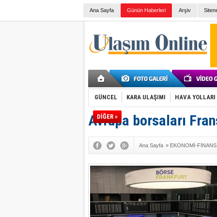
Ana Sayfa
Günün Haberleri
Arşiv
Siten
GÜNCEL
KARA ULAŞIMI
HAVA YOLLARI
Avrupa borsaları Fran
DİĞER »
Ana Sayfa
»
EKONOMİ-FİNANS