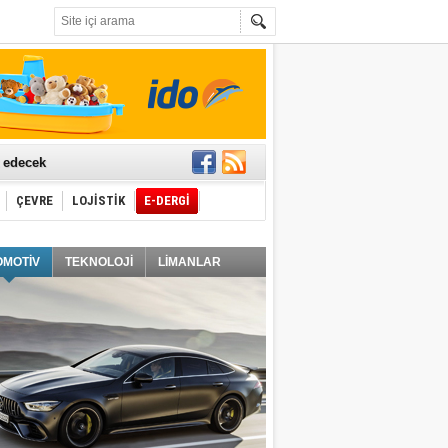
t edecek
ÇEVRE
LOJİSTİK
E-DERGİ
ğlayacak
OMOTİV
TEKNOLOJİ
LİMANLAR
i