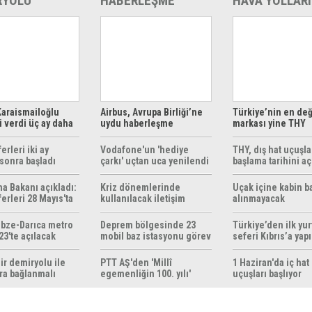
RYOLU
HABERLEŞME
HAVA YOLLARI
araismailoğlu
Airbus, Avrupa Birliği’ne
Türkiye’nin en değ
 verdi üç ay daha
uydu haberleşme
markası yine THY
z
çözümleri sunuyor
erleri iki ay
Vodafone'un 'hediye
THY, dış hat uçuşla
sonra başladı
çarkı' uçtan uca yenilendi
başlama tarihini aç
ma Bakanı açıkladı:
Kriz dönemlerinde
Uçak içine kabin b
erleri 28 Mayıs'ta
kullanılacak iletişim
alınmayacak
r
yöntemleri rehberi
hazırlandı
bze-Darıca metro
Deprem bölgesinde 23
Türkiye’den ilk yurt
23'te açılacak
mobil baz istasyonu görev
seferi Kıbrıs’a yap
yapıyor
ir demiryolu ile
PTT AŞ'den 'Millî
1 Haziran'da iç hat
ra bağlanmalı
egemenliğin 100. yılı'
uçuşları başlıyor
konulu anma pulu