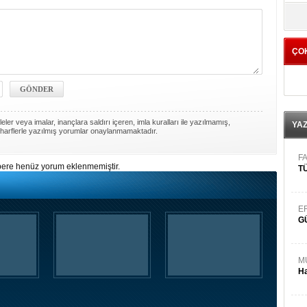
yö
ÇO
ler veya imalar, inançlara saldırı içeren, imla kuralları ile yazılmamış,
YA
harflerle yazılmış yorumlar onaylanmamaktadır.
FA
ere henüz yorum eklenmemiştir.
TÜ
E
G
M
Ha