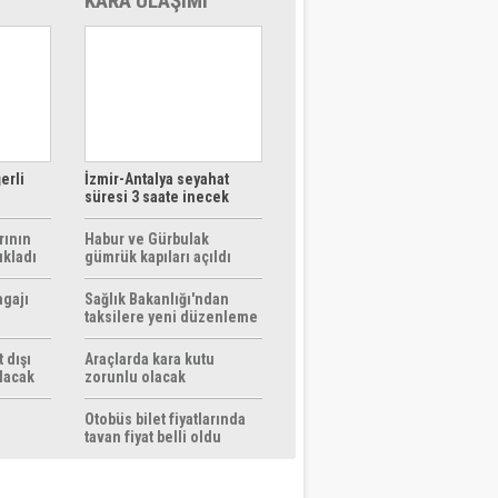
KARA ULAŞIMI
erli
İzmir-Antalya seyahat
süresi 3 saate inecek
rının
Habur ve Gürbulak
ıkladı
gümrük kapıları açıldı
agajı
Sağlık Bakanlığı'ndan
taksilere yeni düzenleme
 dışı
Araçlarda kara kutu
ılacak
zorunlu olacak
Otobüs bilet fiyatlarında
tavan fiyat belli oldu