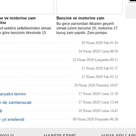
S
Ne
ne ve motorine zam
Benzine ve motorine zam
tisi
Bu gece yarısından itibaren geçerli
A
ıt sektörü yetkililerinden alınan
olmak üzere benzine 20, motorine 27
"L
re göre benzinin litresinde 15
kuruş zam yapıldı. Zam pompa
motorinin litresinde ise 13 kuruş
fiyatlarına yansıyacak.
ılması bekleniyor.
28 Nisan 2020 Salı 01:43
M
24 Nisan 2020 Cuma 08:56
Ba
22 Nisan 2020 Çarşamba 09:11
21 Nisan 2020 Salı 01:57
21 Nisan 2020 Salı 01:12
20 Nisan 2020 Pazartesi 10:07
aryakıt temini
17 Nisan 2020 Cuma 21:19
isi de zamlanacak
17 Nisan 2020 Cuma 15:44
di
10 Nisan 2020 Cuma 14:47
 yıl ertelendi
09 Nisan 2020 Perşembe 06:30