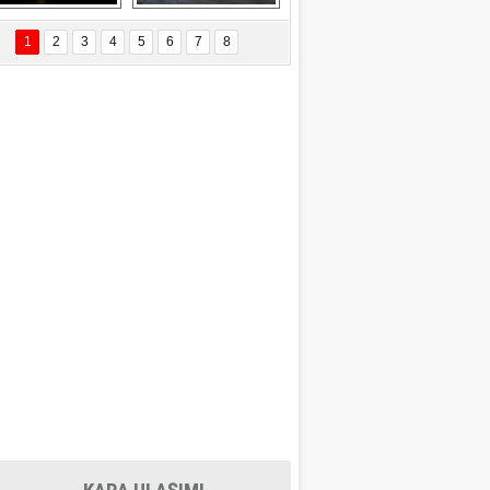
EÇİL ÖZYANIK
Delta uçağına 
Ford Focus RS 
 Değişti?
yıldırım çarptı
(2015)
1
2
3
4
5
6
7
8
DNAN SAKA
iman Kenti Aliağa"
ERİÇ KÖYATASI
yraksız Vatan !