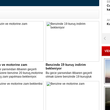
Bİ
Cu
ka
Ah
Ku
M
Ku
VİD
M.
Ya
n ve motorine zam
Benzinde 19 kuruş indirim
bekleniyor
 yarısından itibaren geçerli
üzere benzine 20 kuruş,motorine
Bu gece yarısından itibaren geçerli
Mu
ş zam yapılması bekleniyor.
olmak üzere benzinde 19 kuruşluk
Si
indirim gerçekleşti.
A
Ge