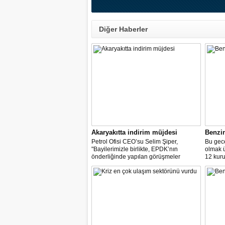
Diğer Haberler
Akaryakıtta indirim müjdesi
Benzi
Petrol Ofisi CEO’su Selim Şiper,
Bu gece
"Bayilerimizle birlikte, EPDK’nın
olmak 
önderliğinde yapılan görüşmeler
12 kuru
sonucunda, dağıtım masraf
paylarımızdan fedakârlık ederek
vatandaşlarımıza destek olacak
indirimleri hayata geçiriyoruz" dedi.