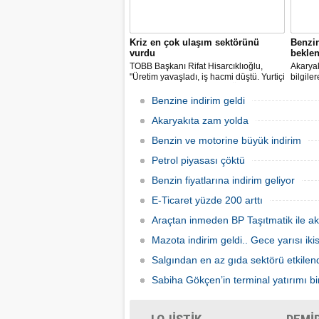
Kriz en çok ulaşım sektörünü
Benzi
vurdu
beklen
TOBB Başkanı Rifat Hisarcıklıoğlu,
Akaryak
"Üretim yavaşladı, iş hacmi düştü. Yurtiçi
bilgile
ve dışı uçuşlar iptal edildi. Ülkeler
kuruş, 
sınırları kapattı, ihracat yavaşladı,
zam yap
Benzine indirim geldi
mallarımızı taşıyamaz hale geldik" dedi.
Akaryakıta zam yolda
Benzin ve motorine büyük indirim
Petrol piyasası çöktü
Benzin fiyatlarına indirim geliyor
E-Ticaret yüzde 200 arttı
Araçtan inmeden BP Taşıtmatik ile ak
Mazota indirim geldi.. Gece yarısı ik
Salgından en az gıda sektörü etkilen
Sabiha Gökçen’in terminal yatırımı bir