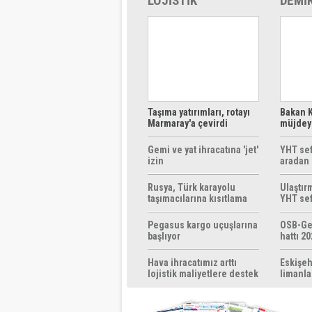
LOJİSTİK
DEMİ
Taşıma yatırımları, rotayı
Bakan K
Marmaray'a çevirdi
müjdeyi
ücretsi
Gemi ve yat ihracatına 'jet'
YHT sef
izin
aradan 
Rusya, Türk karayolu
Ulaştır
taşımacılarına kısıtlama
YHT sef
getirebilir
başlıyo
Pegasus kargo uçuşlarına
OSB-Ge
başlıyor
hattı 20
Hava ihracatımız arttı
Eskişeh
lojistik maliyetlere destek
limanla
gerek