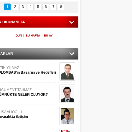
Bilinmeyen 
İşte Meclis'e giren 
nleriyle İstanbul 
600 milletvekilinin 
1
2
3
4
5
6
7
8
Adaları
listesi
K OKUNANLAR
|
|
DÜN
BU HAFTA
BU AY
ZARLAR
TİH YILMAZ
LOMSAŞ'ın Başarısı ve Hedefleri
RCÜMENT TAHMAZ
ÜMRÜKTE NELER OLUYOR?
USA ALİOĞLU
vacılıkta iletişim